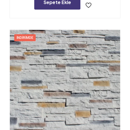
7.800,00₺.
Sepete Ekle
İNDIRIMDE