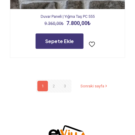
Duvar Paneli | Yığma Taş PC 555
Orijinal
Şu
7.800,00
₺
9.360,00
₺
fiyat:
andaki
9.360,00₺.
fiyat:
7.800,00₺.
Sepete Ekle
1
2
3
Sonraki sayfa