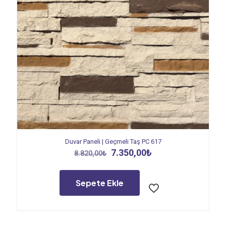
Duvar Paneli | Geçmeli Taş PC 617
Orijinal
Şu
7.350,00
₺
8.820,00
₺
fiyat:
andaki
8.820,00₺.
fiyat:
7.350,00₺.
Sepete Ekle