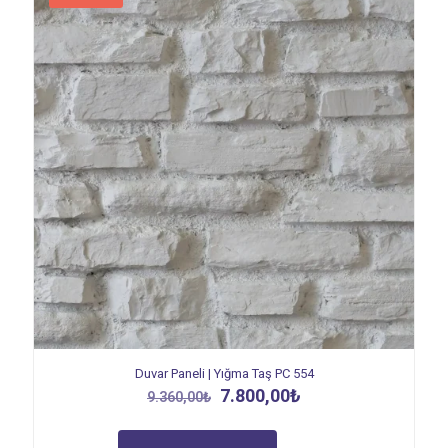
Duvar Paneli | Yığma Taş PC 554
Orijinal
Şu
7.800,00
₺
9.360,00
₺
fiyat:
andaki
9.360,00₺.
fiyat: