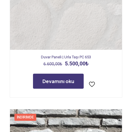
Duvar Paneli | Urla Taşı PC 653
Orijinal
Şu
5.500,00
₺
6.600,00
₺
fiyat:
andaki
6.600,00₺.
fiyat:
5.500,00₺.
Devamını oku
İNDIRIMDE