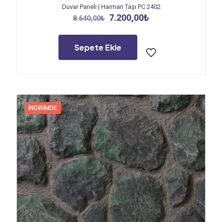
Duvar Paneli | Harman Taşı PC 2402
Orijinal
Şu
7.200,00
₺
8.640,00
₺
fiyat:
andaki
8.640,00₺.
fiyat:
7.200,00₺.
Sepete Ekle
İNDIRIMDE