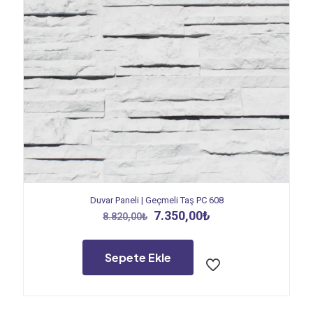
Duvar Paneli | Geçmeli Taş PC 608
Orijinal
Şu
7.350,00
₺
8.820,00
₺
fiyat:
andaki
8.820,00₺.
fiyat:
7.350,00₺.
Sepete Ekle