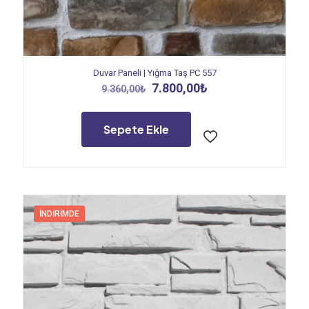
Duvar Paneli | Yığma Taş PC 557
Orijinal
Şu
7.800,00
₺
9.360,00
₺
fiyat:
andaki
9.360,00₺.
fiyat:
7.800,00₺.
Sepete Ekle
İNDIRIMDE