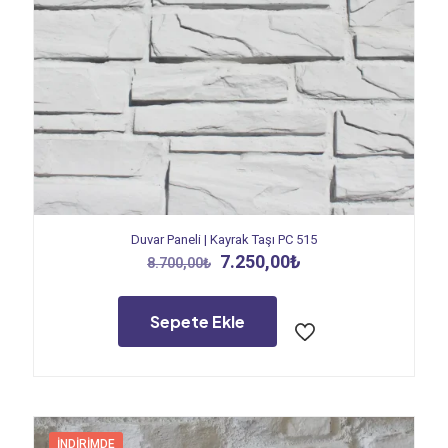
Duvar Paneli | Kayrak Taşı PC 515
Orijinal
Şu
7.250,00
₺
8.700,00
₺
fiyat:
andaki
8.700,00₺.
fiyat:
7.250,00₺.
Sepete Ekle
İNDIRIMDE