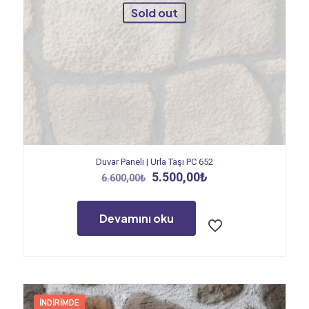
Sold out
Duvar Paneli | Urla Taşı PC 652
Orijinal
Şu
5.500,00
₺
6.600,00
₺
fiyat:
andaki
6.600,00₺.
fiyat:
5.500,00₺.
Devamını oku
İNDIRIMDE