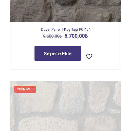
Duvar Paneli | Köy Taşı PC 454
Orijinal
Şu
6.700,00
₺
9.600,00
₺
fiyat:
andaki
9.600,00₺.
fiyat:
6.700,00₺.
Sepete Ekle
İNDIRIMDE