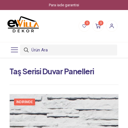
Evvilla Dekor, Piksstone'un bir online alışveriş markasıdır.
0
0
Taş Serisi Duvar Panelleri
İNDIRIMDE