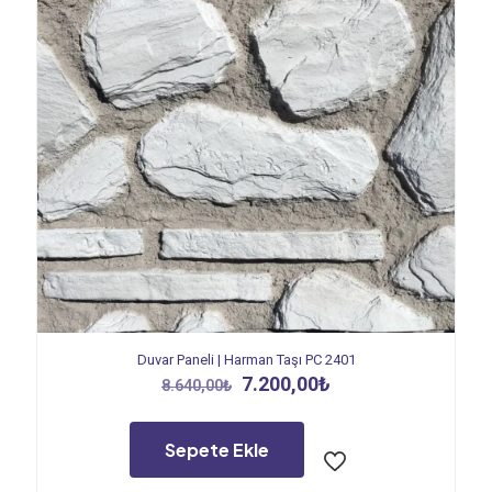
Duvar Paneli | Harman Taşı PC 2401
Orijinal
Şu
7.200,00
₺
8.640,00
₺
fiyat:
andaki
8.640,00₺.
fiyat:
7.200,00₺.
Sepete Ekle