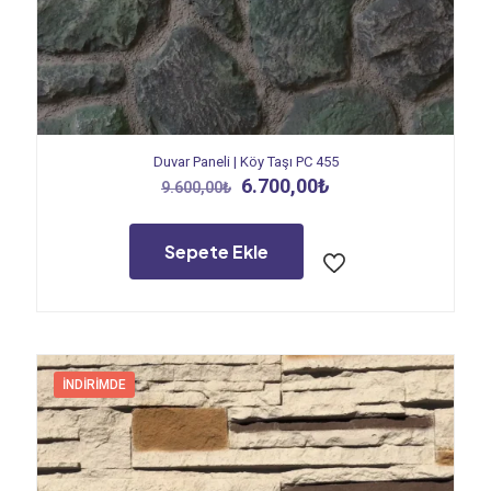
Duvar Paneli | Köy Taşı PC 455
Orijinal
Şu
6.700,00
₺
9.600,00
₺
fiyat:
andaki
9.600,00₺.
fiyat:
6.700,00₺.
Sepete Ekle
İNDIRIMDE