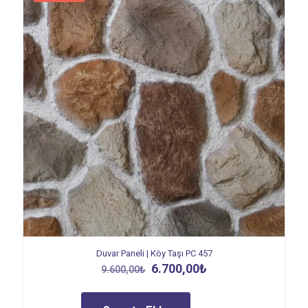
Duvar Paneli | Köy Taşı PC 457
Orijinal
Şu
6.700,00
₺
9.600,00
₺
fiyat:
andaki
9.600,00₺.
fiyat:
6.700,00₺.