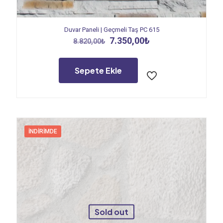
Duvar Paneli | Geçmeli Taş PC 615
Orijinal
Şu
7.350,00
₺
8.820,00
₺
fiyat:
andaki
8.820,00₺.
fiyat:
7.350,00₺.
Sepete Ekle
İNDIRIMDE
Sold out