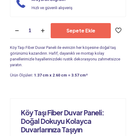
Hızlı ve güvenli alışveriş
Duvar
Sepete Ekle
Paneli
|
Köy
Köy Taşı Fiber Duvar Paneli ile evinizin her köşesine doğal taş
Taşı
görünümü kazandırın. Hafif, dayanıklı ve montajı kolay
PC
panellerimizle hayallerinizdeki rustik dekorasyonu zahmetsizce
458
yaratın.
adet
Ürün Ölçüleri:
1.37 cm x 2.60 cm = 3.57 cm²
Köy Taşı Fiber Duvar Paneli:
Doğal Dokuyu Kolayca
Duvarlarınıza Taşıyın