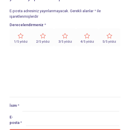
E-posta adresiniz yayınlanmayacak.
Gerekli alanlar
*
ile
işaretlenmişlerdir
Derecelendirmeniz
*
1/5 yıldız
2/5 yıldız
3/5 yıldız
4/5 yıldız
5/5 yıldız
İsim
*
E-
posta
*