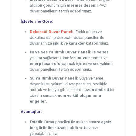
alıcı bir görünüm için
mermer desenli
PVC
duvar panellerini tercih edebilirsiniz.
İşlevlerine Göre:
Dekoratif Duvar Paneli
:
Farklı desen ve
dokulara sahip dekoratif duvar panelleri ile
duvarlarınıza
şıklık
ve
karakter
katabilirsiniz.
Isı ve Ses Yalıtımlı Duvar Paneli:
Isı ve ses
yalıtımı sağlayarak
konforunuzu
artırmak ve
enerji tasarrufu
yapmak için ısı ve ses yalıtımlı
duvar panellerini tercih edebilirsiniz.
Su Yalıtımlı Duvar Paneli:
Suya ve neme
dayanıklı su yalıtımlı duvar panelleri, özellikle
mutfak ve banyo gibi alanlarda
uzun ömürlü
bir
çözüm sunarak
nem ve küf oluşumunu
engeller.
Avantajlar:
Estetik:
Duvar panelleri ile mekanlarınıza
eşsiz
bir görünüm
kazandırabilir ve tarzınızı
yansıtabilirsiniz.