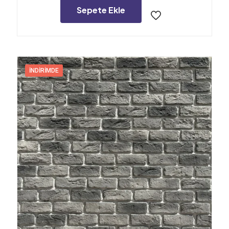
5.000,00₺.
Sepete Ekle
İNDIRIMDE