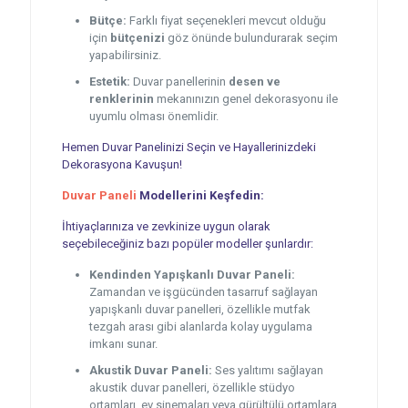
Bütçe:
Farklı fiyat seçenekleri mevcut olduğu
için
bütçenizi
göz önünde bulundurarak seçim
yapabilirsiniz.
Estetik:
Duvar panellerinin
desen ve
renklerinin
mekanınızın genel dekorasyonu ile
uyumlu olması önemlidir.
Hemen Duvar Panelinizi Seçin ve Hayallerinizdeki
Dekorasyona Kavuşun!
Duvar Paneli
Modellerini Keşfedin:
İhtiyaçlarınıza ve zevkinize uygun olarak
seçebileceğiniz bazı popüler modeller şunlardır:
Kendinden Yapışkanlı Duvar Paneli:
Zamandan ve işgücünden tasarruf sağlayan
yapışkanlı duvar panelleri, özellikle mutfak
tezgah arası gibi alanlarda kolay uygulama
imkanı sunar.
Akustik Duvar Paneli:
Ses yalıtımı sağlayan
akustik duvar panelleri, özellikle stüdyo
ortamları, ev sinemaları veya gürültülü ortamlara