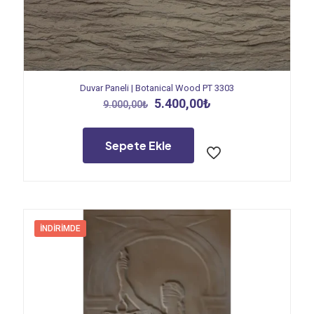
Duvar Paneli | Botanical Wood PT 3303
Orijinal
Şu
5.400,00
₺
9.000,00
₺
fiyat:
andaki
9.000,00₺.
fiyat:
5.400,00₺.
Sepete Ekle
İNDIRIMDE