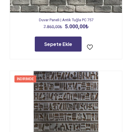
Duvar Paneli | Antik Tuğla PC 757
Orijinal
Şu
5.000,00
₺
7.860,00
₺
fiyat:
andaki
7.860,00₺.
fiyat:
5.000,00₺.
Sepete Ekle
İNDIRIMDE