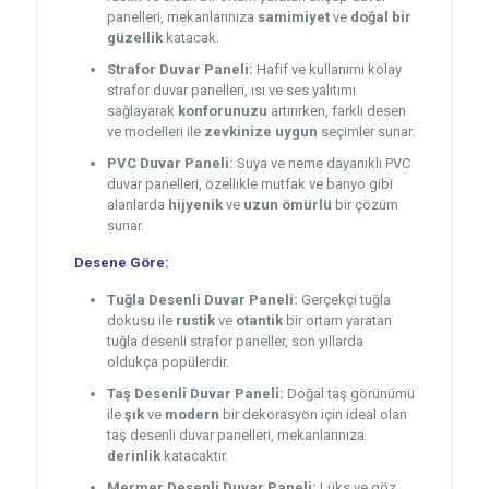
panelleri, mekanlarınıza
samimiyet
ve
doğal bir
güzellik
katacak.
Strafor Duvar Paneli:
Hafif ve kullanımı kolay
strafor duvar panelleri, ısı ve ses yalıtımı
sağlayarak
konforunuzu
artırırken, farklı desen
ve modelleri ile
zevkinize uygun
seçimler sunar.
PVC Duvar Paneli:
Suya ve neme dayanıklı PVC
duvar panelleri, özellikle mutfak ve banyo gibi
alanlarda
hijyenik
ve
uzun ömürlü
bir çözüm
sunar.
Desene Göre:
Tuğla Desenli Duvar Paneli:
Gerçekçi tuğla
dokusu ile
rustik
ve
otantik
bir ortam yaratan
tuğla desenli strafor paneller, son yıllarda
oldukça popülerdir.
Taş Desenli Duvar Paneli:
Doğal taş görünümü
ile
şık
ve
modern
bir dekorasyon için ideal olan
taş desenli duvar panelleri, mekanlarınıza
derinlik
katacaktır.
Mermer Desenli Duvar Paneli:
Lüks ve göz