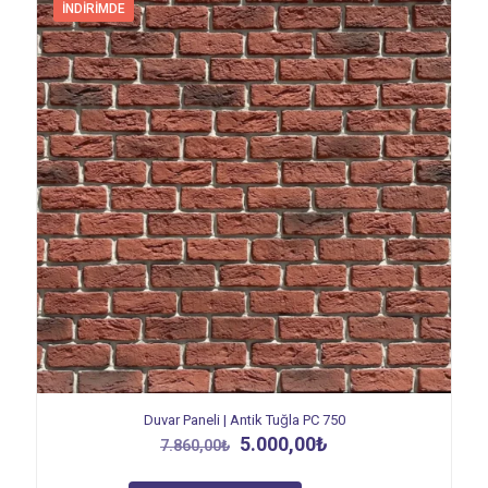
İNDIRIMDE
Duvar Paneli | Antik Tuğla PC 750
Orijinal
Şu
5.000,00
₺
7.860,00
₺
fiyat:
andaki
7.860,00₺.
fiyat: