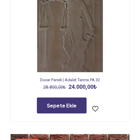
Duvar Paneli | Adalet Tanrısı PA 32
Orijinal
Şu
24.000,00
₺
28.800,00
₺
fiyat:
andaki
28.800,00₺.
fiyat:
24.000,00₺.
Sepete Ekle