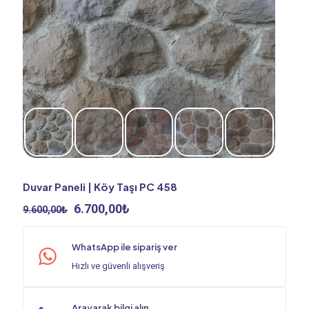
Duvar Paneli | Köy Taşı PC 458
Orijinal
Şu
6.700,00
₺
9.600,00
₺
fiyat:
andaki
9.600,00₺.
fiyat:
WhatsApp ile sipariş ver
6.700,00₺.
Hızlı ve güvenli alışveriş
Arayarak bilgi alın