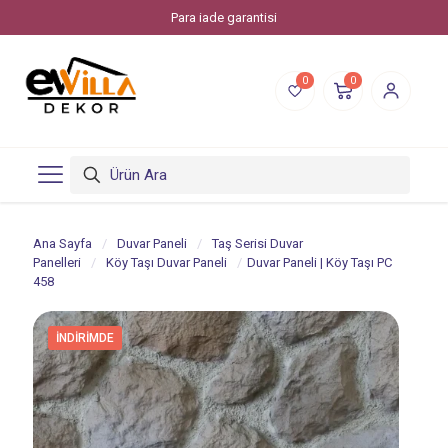
Para iade garantisi
0
0
Ana Sayfa
/
Duvar Paneli
/
Taş Serisi Duvar
Panelleri
/
Köy Taşı Duvar Paneli
/
Duvar Paneli | Köy Taşı PC
458
İNDIRIMDE