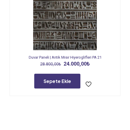
Duvar Paneli | Antik Mısır Hiyeroglifleri PA 21
Orijinal
Şu
24.000,00
₺
28.800,00
₺
fiyat:
andaki
28.800,00₺.
fiyat:
24.000,00₺.
Sepete Ekle