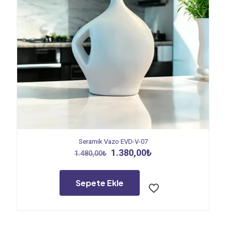
Seramik Vazo EVD-V-07
Orijinal
Şu
1.380,00
₺
1.480,00
₺
fiyat:
andaki
1.480,00₺.
fiyat:
1.380,00₺.
Sepete Ekle