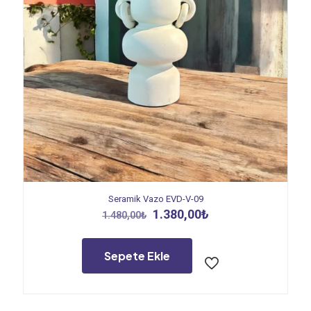
Seramik Vazo EVD-V-09
Orijinal
Şu
1.380,00
₺
1.480,00
₺
fiyat:
andaki
1.480,00₺.
fiyat:
1.380,00₺.
Sepete Ekle