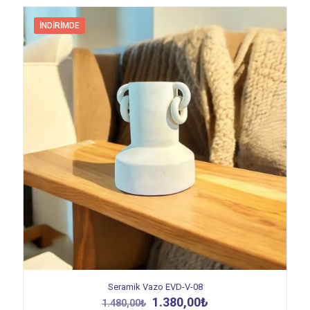
İNDIRIMDE
Seramik Vazo EVD-V-08
Orijinal
Şu
1.380,00
₺
1.480,00
₺