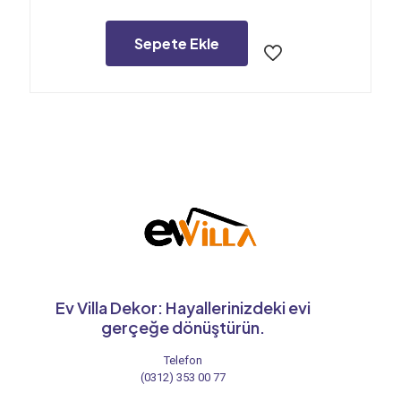
fiyat:
andaki
1.480,00₺.
fiyat:
1.380,00₺.
Sepete Ekle
Ev Villa Dekor: Hayallerinizdeki evi
gerçeğe dönüştürün.
Telefon
(0312) 353 00 77