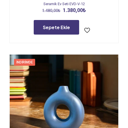
Seramik Ev Seti EVD-V-12
Orijinal
Şu
1.380,00
₺
1.480,00
₺
fiyat:
andaki
1.480,00₺.
fiyat:
1.380,00₺.
Sepete Ekle
İNDIRIMDE