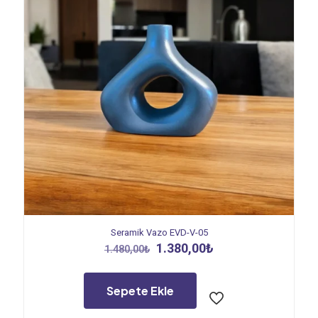
Seramik Vazo EVD-V-05
Orijinal
Şu
1.380,00
₺
1.480,00
₺
fiyat:
andaki
1.480,00₺.
fiyat:
1.380,00₺.
Sepete Ekle