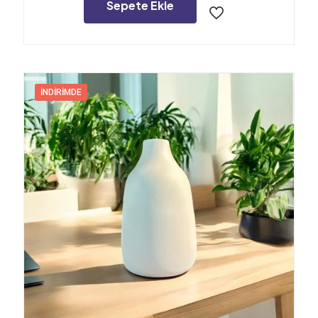
1.380,00₺.
Sepete Ekle
İNDIRIMDE