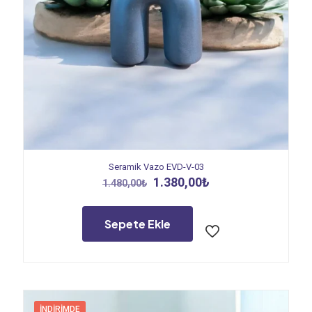
Seramik Vazo EVD-V-03
Orijinal
Şu
1.380,00
₺
1.480,00
₺
fiyat:
andaki
1.480,00₺.
fiyat:
1.380,00₺.
Sepete Ekle
İNDIRIMDE