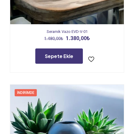
Seramik Vazo EVD-V-01
Orijinal
Şu
1.380,00
₺
1.480,00
₺
fiyat:
andaki
1.480,00₺.
fiyat:
1.380,00₺.
Sepete Ekle
İNDIRIMDE