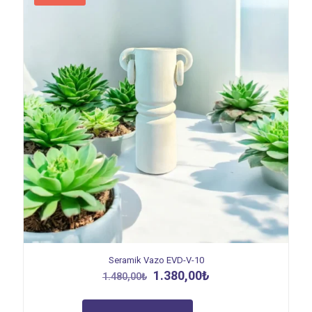
Seramik Vazo EVD-V-10
Orijinal
Şu
1.380,00
₺
1.480,00
₺
fiyat:
andaki
1.480,00₺.
fiyat: