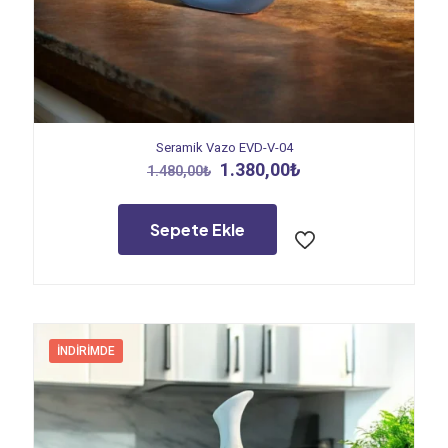
Seramik Vazo EVD-V-04
Orijinal
Şu
1.380,00
₺
1.480,00
₺
fiyat:
andaki
1.480,00₺.
fiyat:
1.380,00₺.
Sepete Ekle
İNDIRIMDE