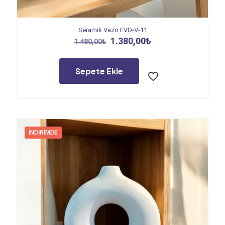
Seramik Vazo EVD-V-11
Orijinal
Şu
1.380,00
₺
1.480,00
₺
fiyat:
andaki
1.480,00₺.
fiyat:
1.380,00₺.
Sepete Ekle
İNDIRIMDE