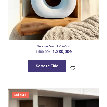
Seramik Vazo EVD-V-06
Orijinal
Şu
1.380,00
₺
1.480,00
₺
fiyat:
andaki
1.480,00₺.
fiyat:
1.380,00₺.
Sepete Ekle
İNDIRIMDE