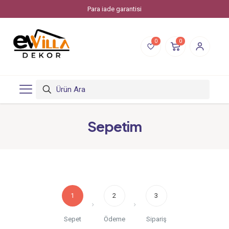
Para iade garantisi
0
0
Sepetim
1
2
3
Sepet
Ödeme
Sipariş