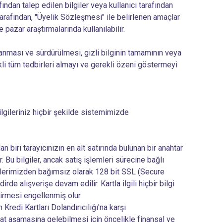
fından talep edilen bilgiler veya kullanıcı tarafından
 tarafından, "Üyelik Sözleşmesi" ile belirlenen amaçlar
pazar araştırmalarında kullanılabilir.
ğlanması ve sürdürülmesi, gizli bilginin tamamının veya
kli tüm tedbirleri almayı ve gerekli özeni göstermeyi
bilgileriniz hiçbir şekilde sistemimizde
 biri tarayıcınızın en alt satırında bulunan bir anahtar
. Bu bilgiler, ancak satış işlemleri sürecine bağlı
ş sitelerimizden bağımsız olarak 128 bit SSL (Secure
irde alışverişe devam edilir. Kartla ilgili hiçbir bilgi
irmesi engellenmiş olur.
 Kredi Kartları Dolandırıcılığı'na karşı
mat aşamasına gelebilmesi için öncelikle finansal ve