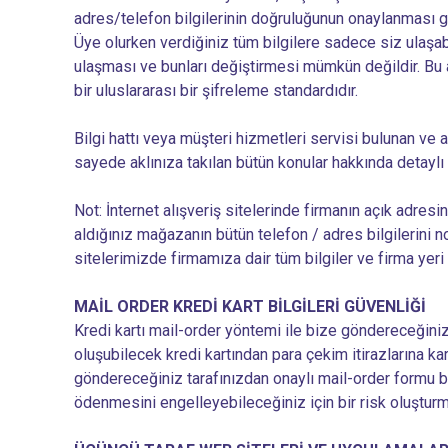
adres/telefon bilgilerinin doğruluğunun onaylanması gerek
Üye olurken verdiğiniz tüm bilgilere sadece siz ulaşabili
ulaşması ve bunları değiştirmesi mümkün değildir. Bu a
bir uluslararası bir şifreleme standardıdır.
Bilgi hattı veya müşteri hizmetleri servisi bulunan ve a
sayede aklınıza takılan bütün konular hakkında detaylı b
Not: İnternet alışveriş sitelerinde firmanın açık adre
aldığınız mağazanın bütün telefon / adres bilgilerini 
sitelerimizde firmamıza dair tüm bilgiler ve firma yeri b
MAİL ORDER KREDİ KART BİLGİLERİ GÜVENLİĞİ
Kredi kartı mail-order yöntemi ile bize göndereceğiniz k
oluşubilecek kredi kartından para çekim itirazlarına kar
göndereceğiniz tarafınızdan onaylı mail-order formu be
ödenmesini engelleyebileceğiniz için bir risk oluştur