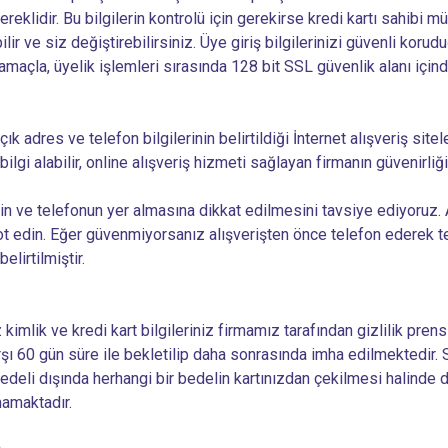
lidir. Bu bilgilerin kontrolü için gerekirse kredi kartı sahibi müşt
r ve siz değiştirebilirsiniz. Üye giriş bilgilerinizi güvenli korudu
maçla, üyelik işlemleri sırasında 128 bit SSL güvenlik alanı içi
çık adres ve telefon bilgilerinin belirtildiği İnternet alışveriş si
ilgi alabilir, online alışveriş hizmeti sağlayan firmanın güvenirliğ
sinin ve telefonun yer almasına dikkat edilmesini tavsiye ediyoruz
not edin. Eğer güvenmiyorsanız alışverişten önce telefon ederek te
elirtilmiştir.
imlik ve kredi kart bilgileriniz firmamız tarafından gizlilik prensi
şı 60 gün süre ile bekletilip daha sonrasında imha edilmektedir. Si
deli dışında herhangi bir bedelin kartınızdan çekilmesi halinde do
mamaktadır.