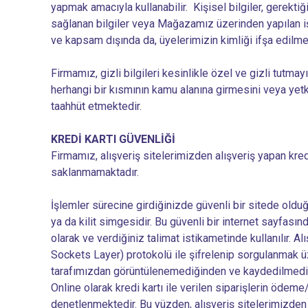
yapmak amacıyla kullanabilir. Kişisel bilgiler, gerektiğ
sağlanan bilgiler veya Mağazamız üzerinden yapılan işle
ve kapsam dışında da, üyelerimizin kimliği ifşa edilmede
Firmamız, gizli bilgileri kesinlikle özel ve gizli tutm
herhangi bir kısmının kamu alanına girmesini veya yetk
taahhüt etmektedir.
KREDİ KARTI GÜVENLİĞİ
Firmamız, alışveriş sitelerimizden alışveriş yapan kredi
saklanmamaktadır.
İşlemler sürecine girdiğinizde güvenli bir sitede olduğ
ya da kilit simgesidir. Bu güvenli bir internet sayfasınd
olarak ve verdiğiniz talimat istikametinde kullanılır. Al
Sockets Layer) protokolü ile şifrelenip sorgulanmak üzere 
tarafımızdan görüntülenemediğinden ve kaydedilmediğin
Online olarak kredi kartı ile verilen siparişlerin ödeme/
denetlenmektedir. Bu yüzden, alışveriş sitelerimizden i