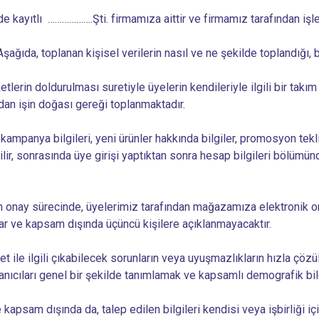
kayıtlı ……………….Şti. firmamıza aittir ve firmamız tarafından işlet
 Aşağıda, toplanan kişisel verilerin nasıl ve ne şekilde toplandığı, 
rin doldurulması suretiyle üyelerin kendileriyle ilgili bir takım kiş
dan işin doğası gereği toplanmaktadır.
panya bilgileri, yeni ürünler hakkında bilgiler, promosyon teklifle
r, sonrasında üye girişi yaptıktan sonra hesap bilgileri bölümünd
onay sürecinde, üyelerimiz tarafından mağazamıza elektronik ortam
lar ve kapsam dışında üçüncü kişilere açıklanmayacaktır.
t ile ilgili çıkabilecek sorunların veya uyuşmazlıkların hızla çözü
anıcıları genel bir şekilde tanımlamak ve kapsamlı demografik bilg
kapsam dışında da, talep edilen bilgileri kendisi veya işbirliği i