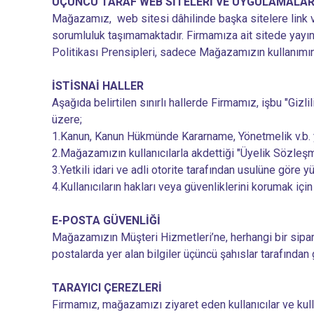
ÜÇÜNCÜ TARAF WEB SİTELERİ VE UYGULAMALA
Mağazamız, web sitesi dâhilinde başka sitelere link vere
sorumluluk taşımamaktadır. Firmamıza ait sitede yayınlan
Politikası Prensipleri, sadece Mağazamızın kullanımına
İSTİSNAİ HALLER
Aşağıda belirtilen sınırlı hallerde Firmamız, işbu "Gizlil
üzere;
1.Kanun, Kanun Hükmünde Kararname, Yönetmelik v.b. yetk
2.Mağazamızın kullanıcılarla akdettiği "Üyelik Sözleş
3.Yetkili idari ve adli otorite tarafından usulüne göre y
4.Kullanıcıların hakları veya güvenliklerini korumak için
E-POSTA GÜVENLİĞİ
Mağazamızın Müşteri Hizmetleri’ne, herhangi bir sipariş
postalarda yer alan bilgiler üçüncü şahıslar tarafından 
TARAYICI ÇEREZLERİ
Firmamız, mağazamızı ziyaret eden kullanıcılar ve kulla