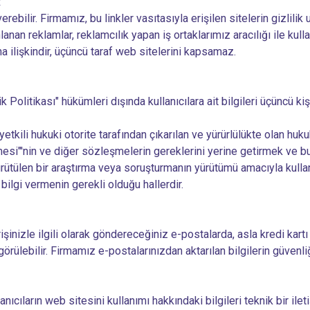
R
bilir. Firmamız, bu linkler vasıtasıyla erişilen sitelerin gizlilik 
an reklamlar, reklamcılık yapan iş ortaklarımız aracılığı ile kullan
 ilişkindir, üçüncü taraf web sitelerini kapsamaz.
ik Politikası" hükümleri dışında kullanıcılara ait bilgileri üçüncü ki
ili hukuki otorite tarafından çıkarılan ve yürürlülükte olan hukuk
mesi"'nin ve diğer sözleşmelerin gereklerini yerine getirmek ve 
ürütülen bir araştırma veya soruşturmanın yürütümü amacıyla kullanıc
 bilgi vermenin gerekli olduğu hallerdir.
inizle ilgili olarak göndereceğiniz e-postalarda, asla kredi kartı
görülebilir. Firmamız e-postalarınızdan aktarılan bilgilerin güvenl
nıcıların web sitesini kullanımı hakkındaki bilgileri teknik bir il