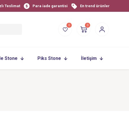
zlı Teslimat
Para iade garantisi
En trend ürünler
0
0
le Stone
Piks Stone
İletişim