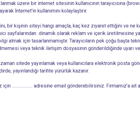
lanmak üzere bir internet sitesinin kullanıcının tarayıcısına (bro
arak İnternet'in kullanımını kolaylaştırır.
ni, bir kişinin siteyi hangi amaçla, kaç kez ziyaret ettiğini ve ne k
nıcı sayfalarından dinamik olarak reklam ve içerik üretilmesine ya
lgi almak için tasarlanmamıştır. Tarayıcıların pek çoğu başta tek
elmemesi veya teknik iletişim dosyasının gönderildiğinde uyarı ver
iği zaman sitede yayınlamak veya kullanıcılara elektronik posta 
dirde, yayınlandığı tarihte yürürlük kazanır.
riniz için ……………….. adresine email gönderebilirsiniz. Firmamız’a ait a