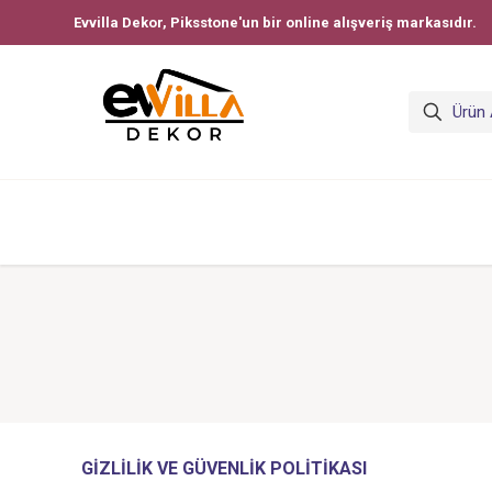
Evvilla Dekor, Piksstone'un bir online alışveriş markasıdır.
GİZLİLİK VE GÜVENLİK POLİTİKASI