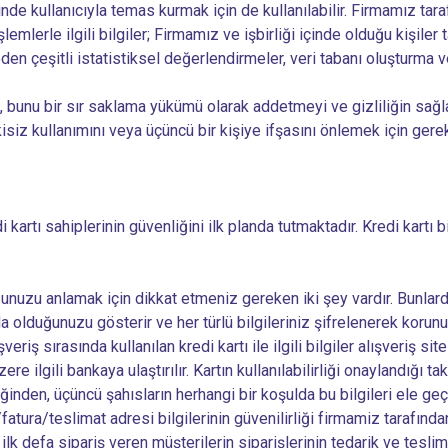
inde kullanıcıyla temas kurmak için de kullanılabilir. Firmamız tara
mlerle ilgili bilgiler; Firmamız ve işbirliği içinde olduğu kişiler
n çeşitli istatistiksel değerlendirmeler, veri tabanı oluşturma ve 
ayı, bunu bir sır saklama yükümü olarak addetmeyi ve gizliliğin sa
isiz kullanımını veya üçüncü bir kişiye ifşasını önlemek için gere
 kartı sahiplerinin güvenliğini ilk planda tutmaktadır. Kredi kartı 
unuzu anlamak için dikkat etmeniz gereken iki şey vardır. Bunlardan
a olduğunuzu gösterir ve her türlü bilgileriniz şifrelenerek korunur
ışveriş sırasında kullanılan kredi kartı ile ilgili bilgiler alışveri
ilgili bankaya ulaştırılır. Kartın kullanılabilirliği onaylandığı takd
den, üçüncü şahısların herhangi bir koşulda bu bilgileri ele geç
fatura/teslimat adresi bilgilerinin güvenilirliği firmamiz tarafından
lk defa sipariş veren müşterilerin siparişlerinin tedarik ve tesli