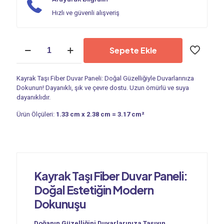
Hızlı ve güvenli alışveriş
Duvar
Sepete Ekle
Paneli
|
Kayrak
Kayrak Taşı Fiber Duvar Paneli: Doğal Güzelliğiyle Duvarlarınıza
Taşı
Dokunun! Dayanıklı, şık ve çevre dostu. Uzun ömürlü ve suya
PC
dayanıklıdır.
522
adet
Ürün Ölçüleri:
1.33 cm x 2.38 cm = 3.17 cm²
Kayrak Taşı Fiber Duvar Paneli:
Doğal Estetiğin Modern
Dokunuşu
Doğanın Güzelliğini Duvarlarınıza Taşıyın