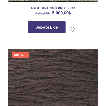
Duvar Paneli | Antik Tuğla PC 756
Orijinal
Şu
5.000,00
₺
7.860,00
₺
fiyat:
andaki
7.860,00₺.
fiyat:
5.000,00₺.
Sepete Ekle
İNDIRIMDE