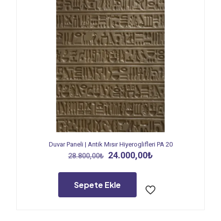
Duvar Paneli | Antik Mısır Hiyeroglifleri PA 20
Orijinal
Şu
24.000,00
₺
28.800,00
₺
fiyat:
andaki
28.800,00₺.
fiyat:
24.000,00₺.
Sepete Ekle