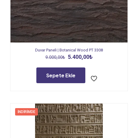
Duvar Paneli | Botanical Wood PT 3308
Orijinal
Şu
5.400,00
₺
9.000,00
₺
fiyat:
andaki
9.000,00₺.
fiyat:
5.400,00₺.
Sepete Ekle
İNDIRIMDE