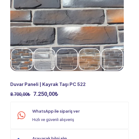
Duvar Paneli | Kayrak Taşı PC 522
Orijinal
Şu
7.250,00
₺
8.700,00
₺
fiyat:
andaki
8.700,00₺.
fiyat:
WhatsApp ile sipariş ver
7.250,00₺.
Hızlı ve güvenli alışveriş
Arayarak bilgi alın