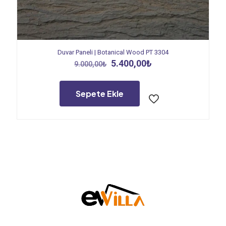
Duvar Paneli | Botanical Wood PT 3304
Orijinal
Şu
5.400,00
₺
9.000,00
₺
fiyat:
andaki
9.000,00₺.
fiyat:
5.400,00₺.
Sepete Ekle