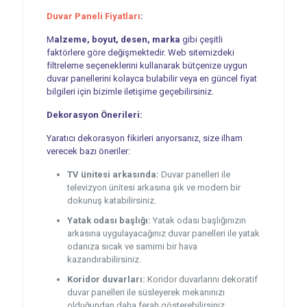
Duvar Paneli Fiyatları
:
M
alzeme, boyut, desen, marka
gibi çeşitli
faktörlere göre değişmektedir. Web sitemizdeki
filtreleme seçeneklerini kullanarak bütçenize uygun
duvar panellerini kolayca bulabilir veya en güncel fiyat
bilgileri için bizimle iletişime geçebilirsiniz.
Dekorasyon Önerileri:
Yaratıcı dekorasyon fikirleri arıyorsanız, size ilham
verecek bazı öneriler:
TV ünitesi arkasında:
Duvar panelleri ile
televizyon ünitesi arkasına şık ve modern bir
dokunuş katabilirsiniz.
Yatak odası başlığı:
Yatak odası başlığınızın
arkasına uygulayacağınız duvar panelleri ile yatak
odanıza sıcak ve samimi bir hava
kazandırabilirsiniz.
Koridor duvarları:
Koridor duvarlarını dekoratif
duvar panelleri ile süsleyerek mekanınızı
olduğundan daha ferah gösterebilirsiniz.