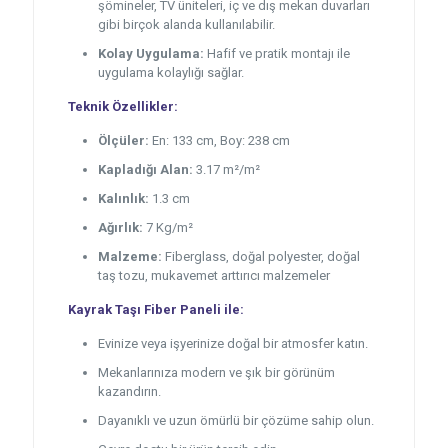
şömineler, TV üniteleri, iç ve dış mekan duvarları
gibi birçok alanda kullanılabilir.
Kolay Uygulama:
Hafif ve pratik montajı ile
uygulama kolaylığı sağlar.
Teknik Özellikler:
Ölçüler:
En: 133 cm, Boy: 238 cm
Kapladığı Alan:
3.17 m²/m²
Kalınlık:
1.3 cm
Ağırlık:
7 Kg/m²
Malzeme:
Fiberglass, doğal polyester, doğal
taş tozu, mukavemet arttırıcı malzemeler
Kayrak Taşı Fiber Paneli ile:
Evinize veya işyerinize doğal bir atmosfer katın.
Mekanlarınıza modern ve şık bir görünüm
kazandırın.
Dayanıklı ve uzun ömürlü bir çözüme sahip olun.