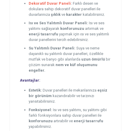
Dekoratif Duvar Paneli
:
Farklı desen ve
dokulara sahip dekoratif duvar panelleri ile
duvarlarınıza
şıklık
ve
karakter
katabilirsiniz.
Isı ve Ses Yalıtımlı Duvar Paneli:
Isı ve ses
yalıtımı sağlayarak
konforunuzu
artırmak ve
enerji tasarrufu
yapmak için ısı ve ses yalıtımlı
duvar panellerini tercih edebilirsiniz.
Su Yalıtımlı Duvar Paneli:
Suya ve neme
dayanıklı su yalıtımlı duvar panelleri, özellikle
mutfak ve banyo gibi alanlarda
uzun ömürlü
bir
çözüm sunarak
nem ve küf oluşumunu
engeller.
Avantajlar:
Estetik:
Duvar panelleri ile mekanlarınıza
eşsiz
bir görünüm
kazandırabilir ve tarzınızı
yansıtabilirsiniz.
Fonksiyonel:
Isı ve ses yalıtımı, su yalıtımı gibi
farklı fonksiyonlara sahip duvar panelleri ile
konforunuzu
artırabilir ve
enerji tasarrufu
yapabilirsiniz.