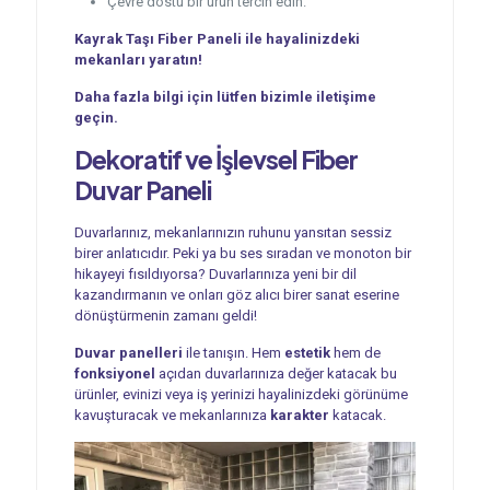
Çevre dostu bir ürün tercih edin.
Kayrak Taşı Fiber Paneli ile hayalinizdeki
mekanları yaratın!
Daha fazla bilgi için lütfen bizimle iletişime
geçin.
Dekoratif ve İşlevsel
Fiber
Duvar Paneli
Duvarlarınız, mekanlarınızın ruhunu yansıtan sessiz
birer anlatıcıdır. Peki ya bu ses sıradan ve monoton bir
hikayeyi fısıldıyorsa? Duvarlarınıza yeni bir dil
kazandırmanın ve onları göz alıcı birer sanat eserine
dönüştürmenin zamanı geldi!
Duvar panelleri
ile tanışın. Hem
estetik
hem de
fonksiyonel
açıdan duvarlarınıza değer katacak bu
ürünler, evinizi veya iş yerinizi hayalinizdeki görünüme
kavuşturacak ve mekanlarınıza
karakter
katacak.