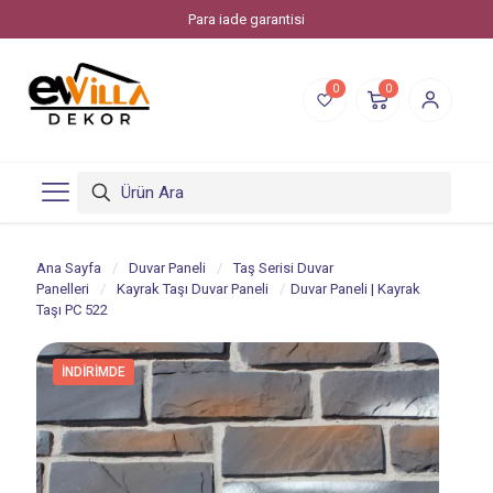
Para iade garantisi
0
0
Ana Sayfa
/
Duvar Paneli
/
Taş Serisi Duvar
Panelleri
/
Kayrak Taşı Duvar Paneli
/
Duvar Paneli | Kayrak
Taşı PC 522
İNDIRIMDE