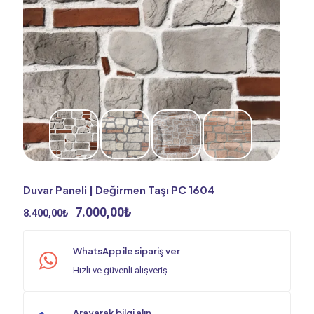
Duvar Paneli | Değirmen Taşı PC 1604
Orijinal
Şu
7.000,00
₺
8.400,00
₺
fiyat:
andaki
8.400,00₺.
fiyat:
WhatsApp ile sipariş ver
7.000,00₺.
Hızlı ve güvenli alışveriş
Arayarak bilgi alın