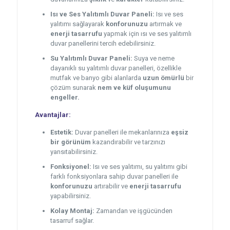
Isı ve Ses Yalıtımlı Duvar Paneli:
Isı ve ses
yalıtımı sağlayarak
konforunuzu
artırmak ve
enerji tasarrufu
yapmak için ısı ve ses yalıtımlı
duvar panellerini tercih edebilirsiniz.
Su Yalıtımlı Duvar Paneli:
Suya ve neme
dayanıklı su yalıtımlı duvar panelleri, özellikle
mutfak ve banyo gibi alanlarda
uzun ömürlü
bir
çözüm sunarak
nem ve küf oluşumunu
engeller.
Avantajlar:
Estetik:
Duvar panelleri ile mekanlarınıza
eşsiz
bir görünüm
kazandırabilir ve tarzınızı
yansıtabilirsiniz.
Fonksiyonel:
Isı ve ses yalıtımı, su yalıtımı gibi
farklı fonksiyonlara sahip duvar panelleri ile
konforunuzu
artırabilir ve
enerji tasarrufu
yapabilirsiniz.
Kolay Montaj:
Zamandan ve işgücünden
tasarruf sağlar.