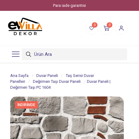
Para iade garantisi
0
0
Ana Sayfa
/
Duvar Paneli
/
Taş Serisi Duvar
Panelleri
/
Değirmen Taşı Duvar Paneli
/
Duvar Paneli |
Değirmen Taşı PC 1604
İNDIRIMDE