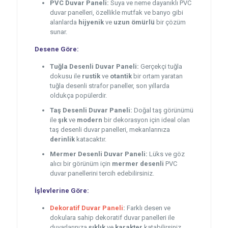
PVC Duvar Paneli:
Suya ve neme dayanıklı PVC
duvar panelleri, özellikle mutfak ve banyo gibi
alanlarda
hijyenik
ve
uzun ömürlü
bir çözüm
sunar.
Desene Göre:
Tuğla Desenli Duvar Paneli:
Gerçekçi tuğla
dokusu ile
rustik
ve
otantik
bir ortam yaratan
tuğla desenli strafor paneller, son yıllarda
oldukça popülerdir.
Taş Desenli Duvar Paneli:
Doğal taş görünümü
ile
şık
ve
modern
bir dekorasyon için ideal olan
taş desenli duvar panelleri, mekanlarınıza
derinlik
katacaktır.
Mermer Desenli Duvar Paneli:
Lüks ve göz
alıcı bir görünüm için
mermer desenli
PVC
duvar panellerini tercih edebilirsiniz.
İşlevlerine Göre:
Dekoratif Duvar Paneli
:
Farklı desen ve
dokulara sahip dekoratif duvar panelleri ile
duvarlarınıza
şıklık
ve
karakter
katabilirsiniz.