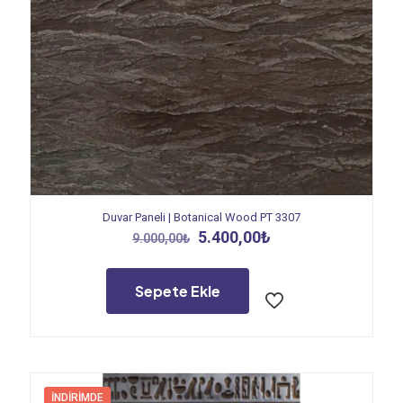
Duvar Paneli | Botanical Wood PT 3307
Orijinal
Şu
5.400,00
₺
9.000,00
₺
fiyat:
andaki
9.000,00₺.
fiyat:
5.400,00₺.
Sepete Ekle
İNDIRIMDE