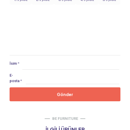
İsim
*
E-
posta
*
BE FURNITURE
İLGILI ÜRÜNLER