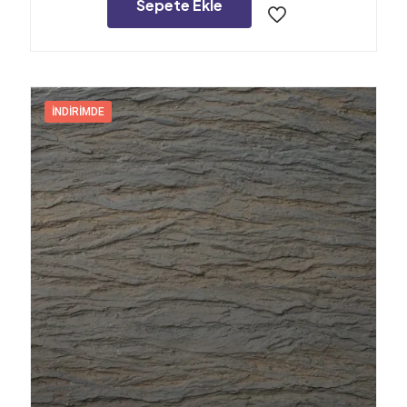
24.000,00₺.
Sepete Ekle
İNDIRIMDE