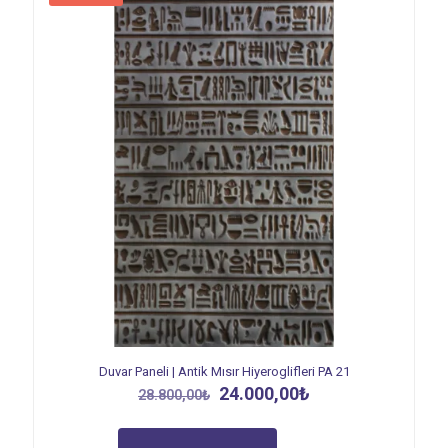
Duvar Paneli | Antik Mısır Hiyeroglifleri PA 21
Orijinal
Şu
24.000,00
₺
28.800,00
₺
fiyat:
andaki
28.800,00₺.
fiyat: