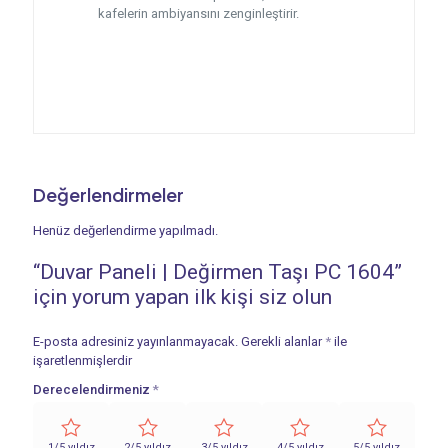
kafelerin ambiyansını zenginleştirir.
Değerlendirmeler
Henüz değerlendirme yapılmadı.
“Duvar Paneli | Değirmen Taşı PC 1604”
için yorum yapan ilk kişi siz olun
E-posta adresiniz yayınlanmayacak.
Gerekli alanlar
*
ile
işaretlenmişlerdir
Derecelendirmeniz
*
1/5 yıldız
2/5 yıldız
3/5 yıldız
4/5 yıldız
5/5 yıldız