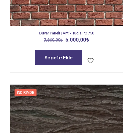
Duvar Paneli | Antik Tuğla PC 750
Orijinal
Şu
5.000,00
₺
7.860,00
₺
fiyat:
andaki
7.860,00₺.
fiyat:
5.000,00₺.
Sepete Ekle
İNDIRIMDE