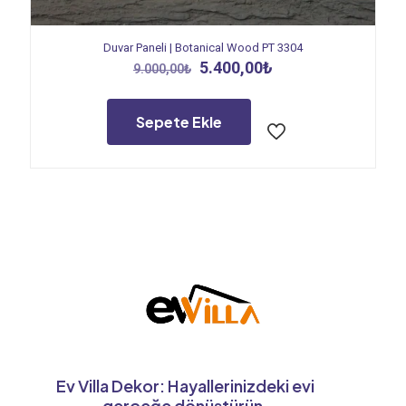
Duvar Paneli | Botanical Wood PT 3304
Orijinal
Şu
5.400,00
₺
9.000,00
₺
fiyat:
andaki
9.000,00₺.
fiyat:
5.400,00₺.
Sepete Ekle
Ev Villa Dekor: Hayallerinizdeki evi
gerçeğe dönüştürün.