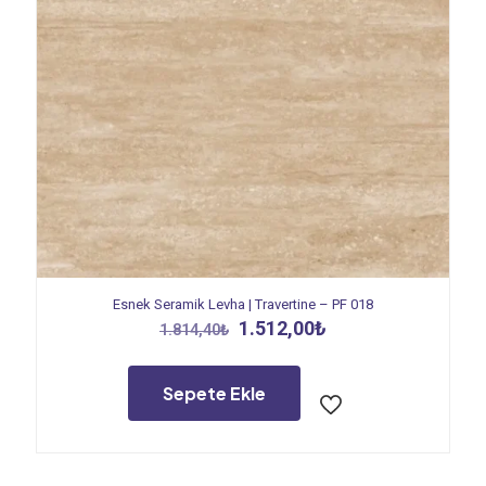
Esnek Seramik Levha | Travertine – PF 018
Orijinal
Şu
1.512,00
₺
1.814,40
₺
fiyat:
andaki
1.814,40₺.
fiyat:
1.512,00₺.
Sepete Ekle