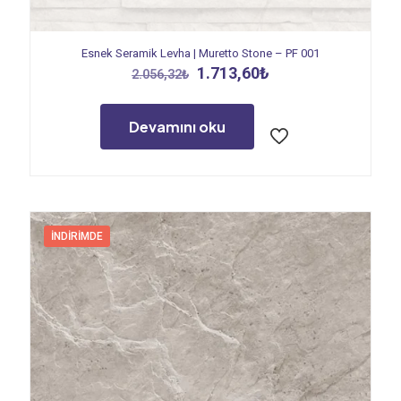
Esnek Seramik Levha | Muretto Stone – PF 001
Orijinal
Şu
1.713,60
₺
2.056,32
₺
fiyat:
andaki
2.056,32₺.
fiyat:
1.713,60₺.
Devamını oku
İNDIRIMDE