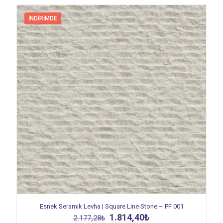
İNDIRIMDE
Esnek Seramik Levha | Square Line Stone – PF 001
Orijinal
Şu
1.814,40
₺
2.177,28
₺