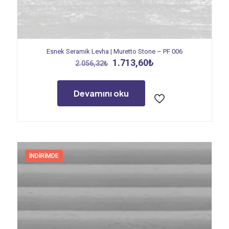
Esnek Seramik Levha | Muretto Stone – PF 006
Orijinal
Şu
1.713,60
₺
2.056,32
₺
fiyat:
andaki
2.056,32₺.
fiyat:
1.713,60₺.
Devamını oku
İNDIRIMDE