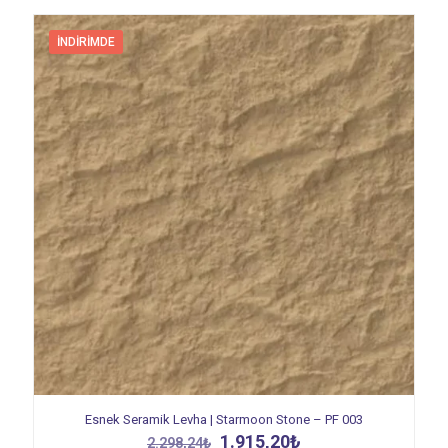
İNDIRIMDE
Esnek Seramik Levha | Starmoon Stone – PF 003
Orijinal
Şu
1.915,20
₺
2.298,24
₺