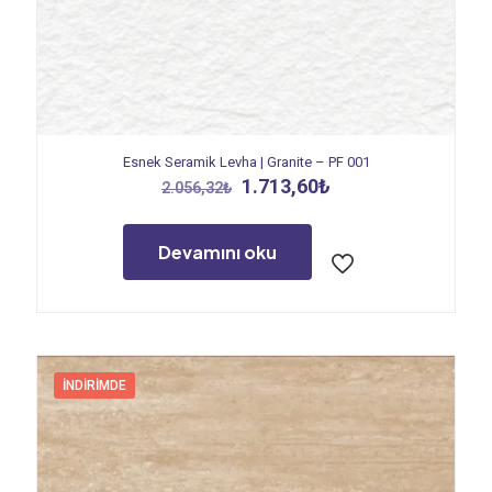
Esnek Seramik Levha | Granite – PF 001
Orijinal
Şu
1.713,60
₺
2.056,32
₺
fiyat:
andaki
2.056,32₺.
fiyat:
1.713,60₺.
Devamını oku
İNDIRIMDE