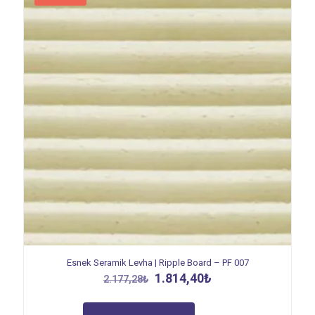
Esnek Seramik Levha | Ripple Board – PF 007
Orijinal
Şu
1.814,40
₺
2.177,28
₺
fiyat:
andaki
2.177,28₺.
fiyat: