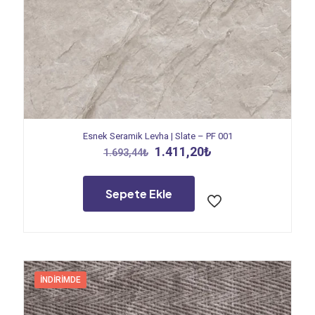
Esnek Seramik Levha | Slate – PF 001
Orijinal
Şu
1.411,20
₺
1.693,44
₺
fiyat:
andaki
1.693,44₺.
fiyat:
1.411,20₺.
Sepete Ekle
İNDIRIMDE