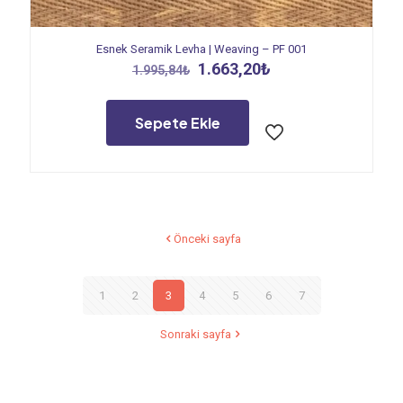
Esnek Seramik Levha | Weaving – PF 001
Orijinal
Şu
1.663,20
₺
1.995,84
₺
fiyat:
andaki
1.995,84₺.
fiyat:
1.663,20₺.
Sepete Ekle
Önceki sayfa
1
2
3
4
5
6
7
Sonraki sayfa