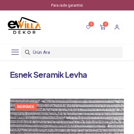
Para iade garantisi
0
0
Esnek Seramik Levha
İNDIRIMDE