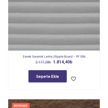
Esnek Seramik Levha | Ripple Board – PF 006
Orijinal
Şu
1.814,40
₺
2.177,28
₺
fiyat:
andaki
2.177,28₺.
fiyat:
1.814,40₺.
Sepete Ekle
İNDIRIMDE