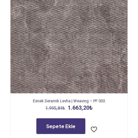
Esnek Seramik Levha | Weaving – PF 003
Orijinal
Şu
1.663,20
₺
1.995,84
₺
fiyat:
andaki
1.995,84₺.
fiyat:
1.663,20₺.
Sepete Ekle