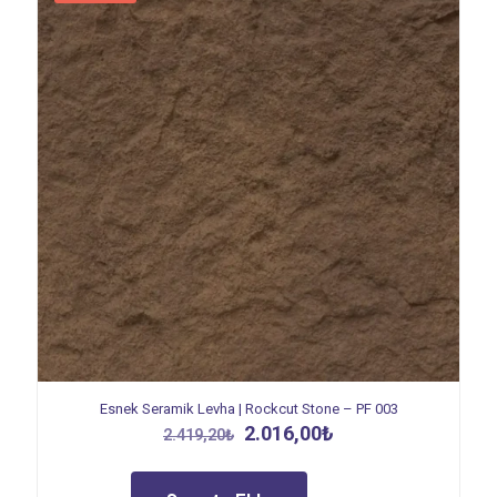
Esnek Seramik Levha | Rockcut Stone – PF 003
Orijinal
Şu
2.016,00
₺
2.419,20
₺
fiyat:
andaki
2.419,20₺.
fiyat:
2.016,00₺.