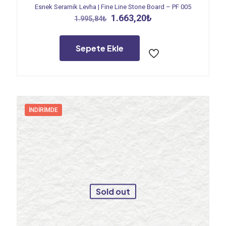
Esnek Seramik Levha | Fine Line Stone Board – PF 005
Orijinal
Şu
1.663,20
₺
1.995,84
₺
fiyat:
andaki
1.995,84₺.
fiyat:
1.663,20₺.
Sepete Ekle
İNDIRIMDE
Sold out