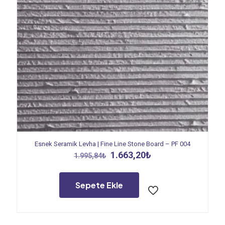
Esnek Seramik Levha | Fine Line Stone Board – PF 004
Orijinal
Şu
1.663,20
₺
1.995,84
₺
fiyat:
andaki
1.995,84₺.
fiyat:
1.663,20₺.
Sepete Ekle