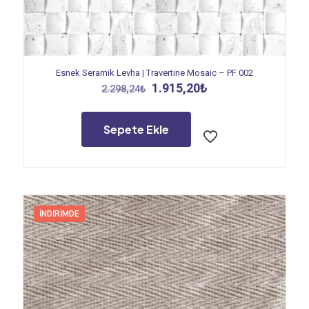
Esnek Seramik Levha | Travertine Mosaic – PF 002
Orijinal
Şu
1.915,20
₺
2.298,24
₺
fiyat:
andaki
2.298,24₺.
fiyat:
1.915,20₺.
Sepete Ekle
İNDIRIMDE