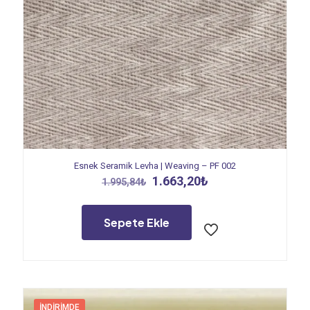
Esnek Seramik Levha | Weaving – PF 002
Orijinal
Şu
1.663,20
₺
1.995,84
₺
fiyat:
andaki
1.995,84₺.
fiyat:
1.663,20₺.
Sepete Ekle
İNDIRIMDE