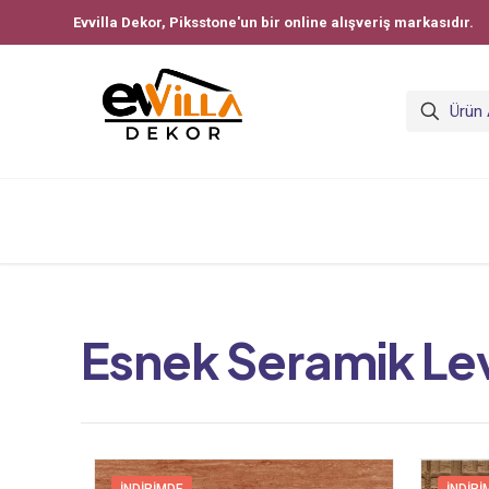
Evvilla Dekor, Piksstone'un bir online alışveriş markasıdır.
Esnek Seramik Le