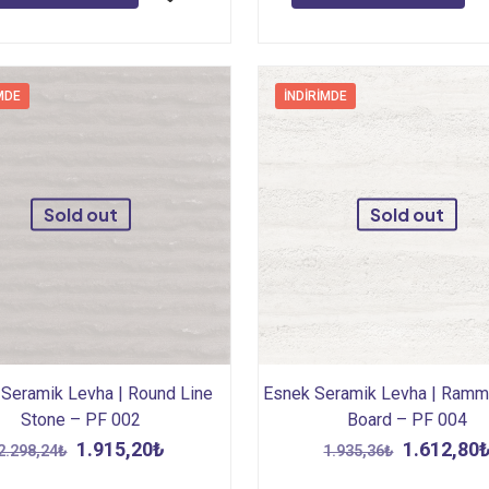
MDE
İNDIRIMDE
Sold out
Sold out
Seramik Levha | Round Line
Esnek Seramik Levha | Ramm
Stone – PF 002
Board – PF 004
Orijinal
Şu
Orijinal
1.915,20
₺
1.612,80
2.298,24
₺
1.935,36
₺
fiyat:
andaki
fiyat: