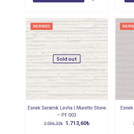
İNDIRIMDE
İNDIRI
Sold out
Esnek Seramik Levha | Muretto Stone
Esnek 
– PF 003
Orijinal
Şu
1.713,60
₺
2.056,32
₺
fiyat:
andaki