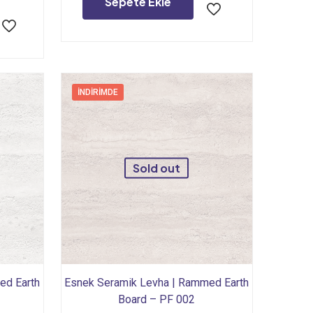
Sepete Ekle
.
fiyat:
1.411,20₺.
1.612,80₺.
İNDIRIMDE
Sold out
ed Earth
Esnek Seramik Levha | Rammed Earth
Board – PF 002