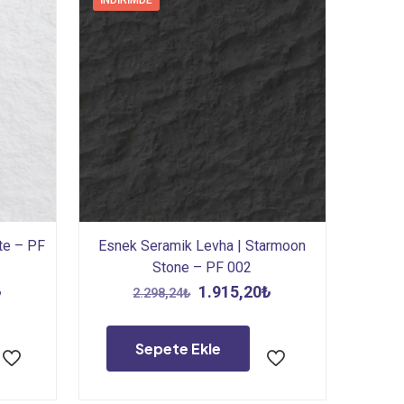
İNDIRIMDE
te – PF
Esnek Seramik Levha | Starmoon
Stone – PF 002
Şu
Orijinal
Şu
₺
1.915,20
₺
2.298,24
₺
andaki
fiyat:
andaki
.
fiyat:
2.298,24₺.
fiyat:
Sepete Ekle
1.713,60₺.
1.915,20₺.