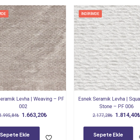
MDE
İNDIRIMDE
eramik Levha | Weaving – PF
Esnek Seramik Levha | Squa
002
Stone – PF 006
Orijinal
Şu
Orijinal
1.663,20
₺
1.814,40
1.995,84
₺
2.177,28
₺
fiyat:
andaki
fiyat:
1.995,84₺.
fiyat:
2.177,28₺
Sepete Ekle
Sepete Ekle
1.663,20₺.