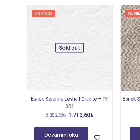
İNDIRIMDE
İNDIRI
Sold out
Esnek Seramik Levha | Granite – PF
Esnek S
001
Orijinal
Şu
1.713,60
₺
2.056,32
₺
fiyat:
andaki
2.056,32₺.
fiyat:
Devamını oku
1.713,60₺.