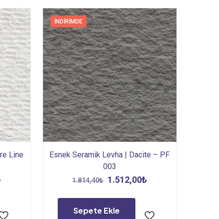
İNDIRIMDE
re Line
Esnek Seramik Levha | Dacite – PF
003
Şu
Orijinal
Şu
₺
1.512,00
₺
1.814,40
₺
andaki
fiyat:
andaki
.
fiyat:
1.814,40₺.
fiyat:
Sepete Ekle
1.814,40₺.
1.512,00₺.