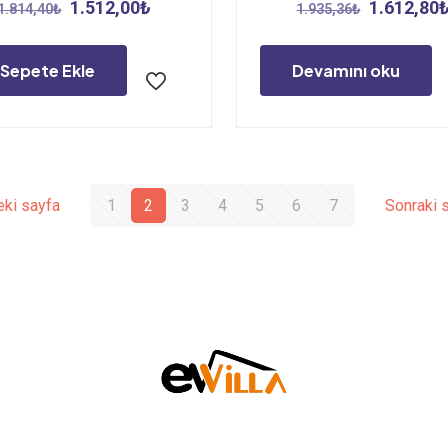
Orijinal
Şu
Orijinal
1.512,00
₺
1.612,80
1.814,40
₺
1.935,36
₺
fiyat:
andaki
fiyat:
1.814,40₺.
fiyat:
1.935,36₺
Sepete Ekle
Devamını oku
1.512,00₺.
ki sayfa
1
2
3
4
5
6
7
Sonraki 