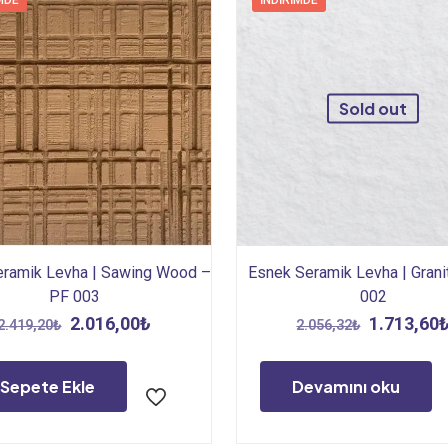
MDE
İNDIRIMDE
Sold out
eramik Levha | Sawing Wood –
Esnek Seramik Levha | Grani
PF 003
002
Orijinal
Şu
Orijinal
2.016,00
₺
1.713,60
2.419,20
₺
2.056,32
₺
fiyat:
andaki
fiyat:
2.419,20₺.
fiyat:
2.056,32₺
Sepete Ekle
Devamını oku
2.016,00₺.