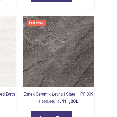
İNDIRIMDE
ed Earth
Esnek Seramik Levha | Slate – PF 009
Orijinal
Şu
1.411,20
₺
1.693,44
₺
Şu
fiyat:
andaki
₺
andaki
1.693,44₺.
fiyat: