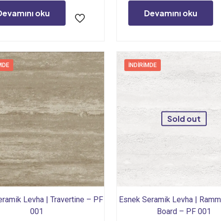
2.298,24₺.
fiyat:
1.935,36₺
Devamını oku
Devamını oku
1.915,20₺.
MDE
İNDIRIMDE
Sold out
ramik Levha | Travertine – PF
Esnek Seramik Levha | Ramm
001
Board – PF 001