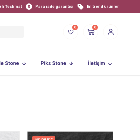
zlı Teslimat
Para iade garantisi
En trend ürünler
0
0
le Stone
Piks Stone
İletişim