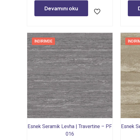
2.056,32₺.
fiyat:
Devamını oku
1.713,60₺.
İNDIRIMDE
İNDIRI
Esnek Seramik Levha | Travertine – PF
Esnek Se
016