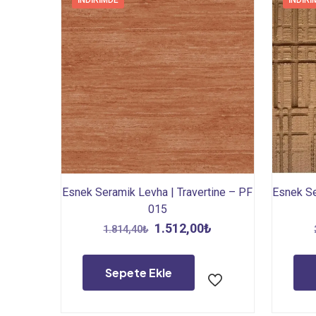
İNDIRIMDE
İNDIRI
Esnek Seramik Levha | Travertine – PF
Esnek S
015
Orijinal
Şu
1.512,00
₺
1.814,40
₺
fiyat:
andaki
1.814,40₺.
fiyat:
Sepete Ekle
1.512,00₺.