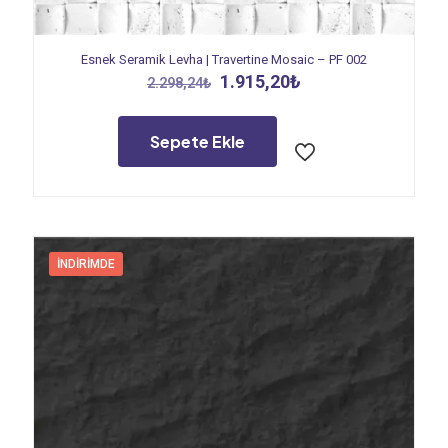
Esnek Seramik Levha | Travertine Mosaic – PF 002
Orijinal
Şu
1.915,20
₺
2.298,24
₺
fiyat:
andaki
2.298,24₺.
fiyat:
1.915,20₺.
Sepete Ekle
İNDIRIMDE