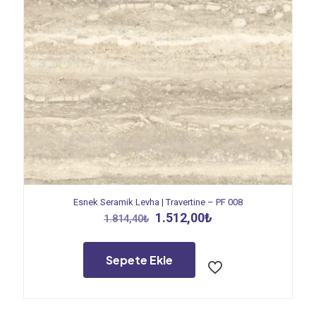
Esnek Seramik Levha | Travertine – PF 008
Orijinal
Şu
1.512,00
₺
1.814,40
₺
fiyat:
andaki
1.814,40₺.
fiyat:
1.512,00₺.
Sepete Ekle