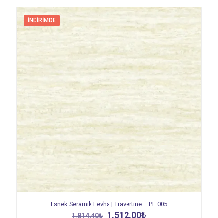
İNDIRIMDE
Esnek Seramik Levha | Travertine – PF 005
Orijinal
Şu
1.512,00
₺
1.814,40
₺