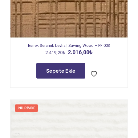
Esnek Seramik Levha | Sawing Wood – PF 003
Orijinal
Şu
2.016,00
₺
2.419,20
₺
fiyat:
andaki
2.419,20₺.
fiyat:
2.016,00₺.
Sepete Ekle
İNDIRIMDE