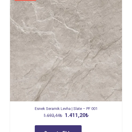
Esnek Seramik Levha | Slate – PF 001
Orijinal
Şu
1.411,20
₺
1.693,44
₺
fiyat:
andaki
1.693,44₺.
fiyat:
1.411,20₺.