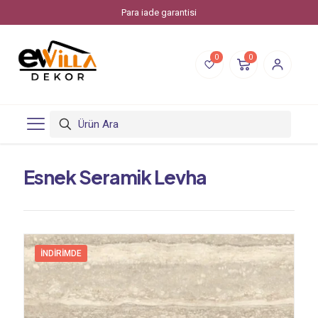
Evvilla Dekor, Piksstone'un bir online alışveriş markasıdır.
0
0
Esnek Seramik Levha
İNDIRIMDE