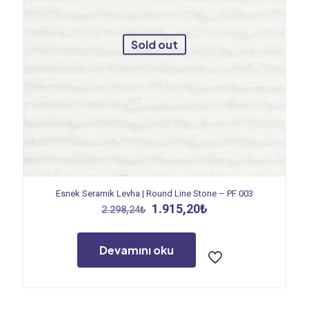
Sold out
Esnek Seramik Levha | Round Line Stone – PF 003
Orijinal
Şu
1.915,20
₺
2.298,24
₺
fiyat:
andaki
2.298,24₺.
fiyat:
1.915,20₺.
Devamını oku