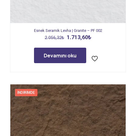
Esnek Seramik Levha | Granite – PF 002
Orijinal
Şu
1.713,60
₺
2.056,32
₺
fiyat:
andaki
2.056,32₺.
fiyat:
1.713,60₺.
Devamını oku
İNDIRIMDE