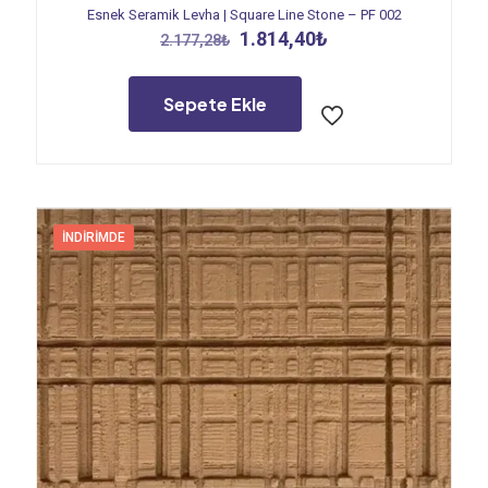
Esnek Seramik Levha | Square Line Stone – PF 002
Orijinal
Şu
1.814,40
₺
2.177,28
₺
fiyat:
andaki
2.177,28₺.
fiyat:
1.814,40₺.
Sepete Ekle
İNDIRIMDE