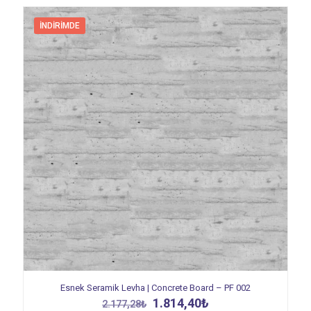
İNDIRIMDE
Esnek Seramik Levha | Concrete Board – PF 002
Orijinal
Şu
1.814,40
₺
2.177,28
₺