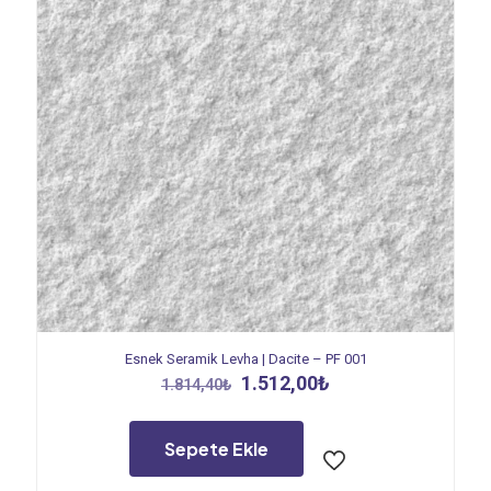
Esnek Seramik Levha | Dacite – PF 001
Orijinal
Şu
1.512,00
₺
1.814,40
₺
fiyat:
andaki
1.814,40₺.
fiyat:
1.512,00₺.
Sepete Ekle