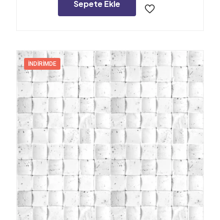
1.512,00₺.
Sepete Ekle
İNDIRIMDE