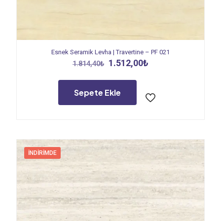
Esnek Seramik Levha | Travertine – PF 021
Orijinal
Şu
1.512,00
₺
1.814,40
₺
fiyat:
andaki
1.814,40₺.
fiyat:
1.512,00₺.
Sepete Ekle
İNDIRIMDE