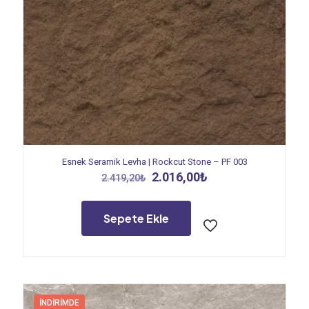
Esnek Seramik Levha | Rockcut Stone – PF 003
Orijinal
Şu
2.016,00
₺
2.419,20
₺
fiyat:
andaki
2.419,20₺.
fiyat:
2.016,00₺.
Sepete Ekle
İNDIRIMDE