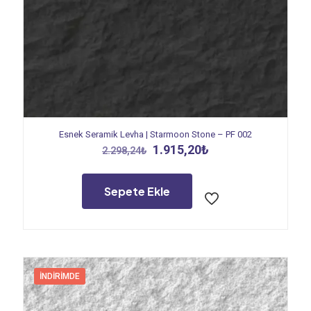
Esnek Seramik Levha | Starmoon Stone – PF 002
Orijinal
Şu
1.915,20
₺
2.298,24
₺
fiyat:
andaki
2.298,24₺.
fiyat:
1.915,20₺.
Sepete Ekle
İNDIRIMDE