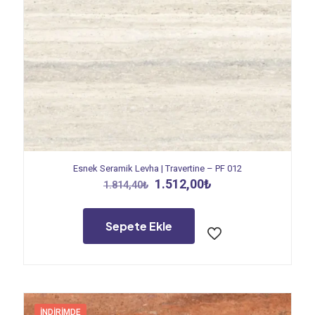
Esnek Seramik Levha | Travertine – PF 012
Orijinal
Şu
1.512,00
₺
1.814,40
₺
fiyat:
andaki
1.814,40₺.
fiyat:
1.512,00₺.
Sepete Ekle
İNDIRIMDE