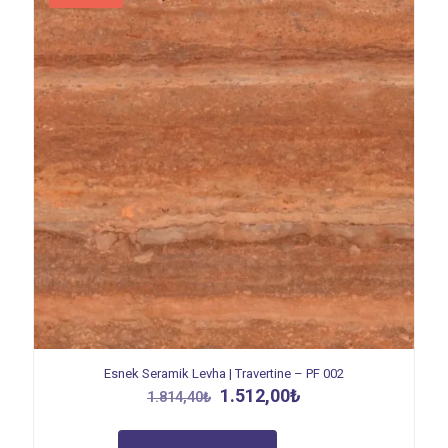
Esnek Seramik Levha | Travertine – PF 002
Orijinal
Şu
1.512,00
₺
1.814,40
₺
fiyat:
andaki
1.814,40₺.
fiyat: