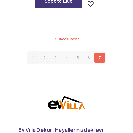
Sepete Ekle
Önceki sayfa
1
2
3
4
5
6
7
Ev Villa Dekor: Hayallerinizdeki evi