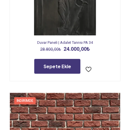
Duvar Paneli | Adalet Tanrısı PA 34
Orijinal
Şu
24.000,00
₺
28.800,00
₺
fiyat:
andaki
28.800,00₺.
fiyat:
24.000,00₺.
Sepete Ekle
İNDIRIMDE