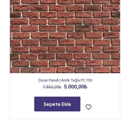
Duvar Paneli | Antik Tuğla PC 750
Orijinal
Şu
5.000,00
₺
7.860,00
₺
fiyat:
andaki
7.860,00₺.
fiyat:
5.000,00₺.
Sepete Ekle