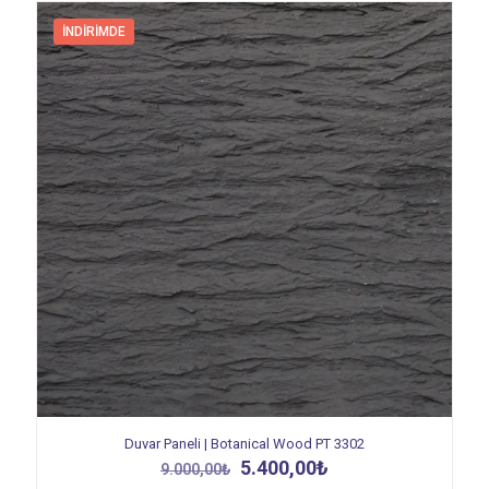
İNDIRIMDE
Duvar Paneli | Botanical Wood PT 3302
Orijinal
Şu
5.400,00
₺
9.000,00
₺
fiyat:
andaki