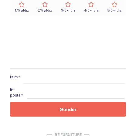
1/5 yıldız
2/5 yıldız
3/5 yıldız
4/5 yıldız
5/5 yıldız
İsim
*
E-
posta
*
BE FURNITURE