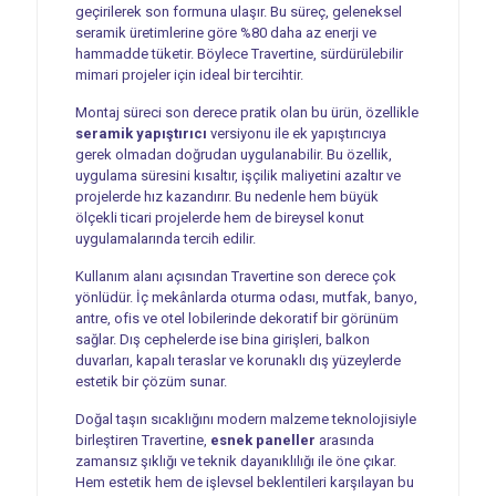
geçirilerek son formuna ulaşır. Bu süreç, geleneksel
seramik üretimlerine göre %80 daha az enerji ve
hammadde tüketir. Böylece Travertine, sürdürülebilir
mimari projeler için ideal bir tercihtir.
Montaj süreci son derece pratik olan bu ürün, özellikle
seramik yapıştırıcı
versiyonu ile ek yapıştırıcıya
gerek olmadan doğrudan uygulanabilir. Bu özellik,
uygulama süresini kısaltır, işçilik maliyetini azaltır ve
projelerde hız kazandırır. Bu nedenle hem büyük
ölçekli ticari projelerde hem de bireysel konut
uygulamalarında tercih edilir.
Kullanım alanı açısından Travertine son derece çok
yönlüdür. İç mekânlarda oturma odası, mutfak, banyo,
antre, ofis ve otel lobilerinde dekoratif bir görünüm
sağlar. Dış cephelerde ise bina girişleri, balkon
duvarları, kapalı teraslar ve korunaklı dış yüzeylerde
estetik bir çözüm sunar.
Doğal taşın sıcaklığını modern malzeme teknolojisiyle
birleştiren Travertine,
esnek paneller
arasında
zamansız şıklığı ve teknik dayanıklılığı ile öne çıkar.
Hem estetik hem de işlevsel beklentileri karşılayan bu