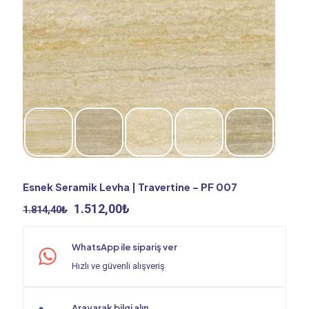
Esnek Seramik Levha | Travertine – PF 007
Orijinal
Şu
1.512,00
₺
1.814,40
₺
fiyat:
andaki
1.814,40₺.
fiyat:
WhatsApp ile sipariş ver
1.512,00₺.
Hızlı ve güvenli alışveriş
Arayarak bilgi alın