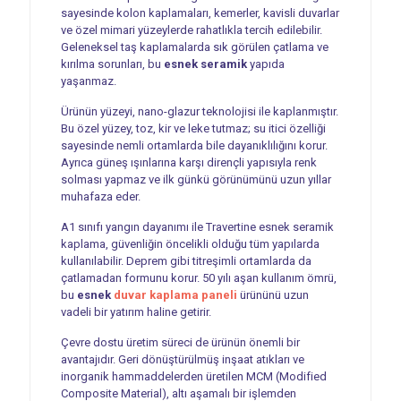
sayesinde kolon kaplamaları, kemerler, kavisli duvarlar
ve özel mimari yüzeylerde rahatlıkla tercih edilebilir.
Geleneksel taş kaplamalarda sık görülen çatlama ve
kırılma sorunları, bu
esnek seramik
yapıda
yaşanmaz.
Ürünün yüzeyi, nano-glazur teknolojisi ile kaplanmıştır.
Bu özel yüzey, toz, kir ve leke tutmaz; su itici özelliği
sayesinde nemli ortamlarda bile dayanıklılığını korur.
Ayrıca güneş ışınlarına karşı dirençli yapısıyla renk
solması yapmaz ve ilk günkü görünümünü uzun yıllar
muhafaza eder.
A1 sınıfı yangın dayanımı ile Travertine esnek seramik
kaplama, güvenliğin öncelikli olduğu tüm yapılarda
kullanılabilir. Deprem gibi titreşimli ortamlarda da
çatlamadan formunu korur. 50 yılı aşan kullanım ömrü,
bu
esnek
duvar kaplama paneli
ürününü uzun
vadeli bir yatırım haline getirir.
Çevre dostu üretim süreci de ürünün önemli bir
avantajıdır. Geri dönüştürülmüş inşaat atıkları ve
inorganik hammaddelerden üretilen MCM (Modified
Composite Material), altı aşamalı bir işlemden