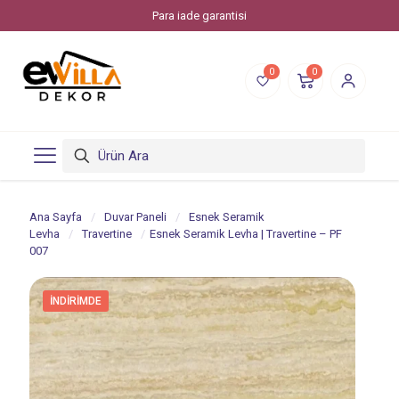
Evvilla Dekor, Piksstone'un bir online alışveriş markasıdır.
0
0
Ana Sayfa
/
Duvar Paneli
/
Esnek Seramik
Levha
/
Travertine
/
Esnek Seramik Levha | Travertine – PF
007
İNDIRIMDE