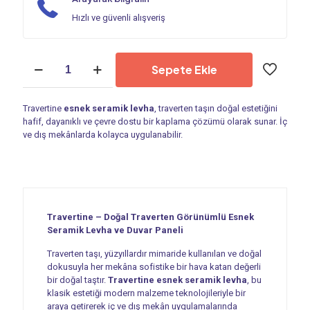
Hızlı ve güvenli alışveriş
Esnek
Sepete Ekle
Seramik
Levha
|
Travertine
esnek seramik levha
, traverten taşın doğal estetiğini
Travertine
hafif, dayanıklı ve çevre dostu bir kaplama çözümü olarak sunar. İç
-
ve dış mekânlarda kolayca uygulanabilir.
PF
007
adet
Travertine – Doğal Traverten Görünümlü Esnek
Seramik Levha ve Duvar Paneli
Traverten taşı, yüzyıllardır mimaride kullanılan ve doğal
dokusuyla her mekâna sofistike bir hava katan değerli
bir doğal taştır.
Travertine esnek seramik levha
, bu
klasik estetiği modern malzeme teknolojileriyle bir
araya getirerek iç ve dış mekân uygulamalarında