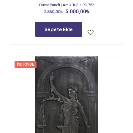
Duvar Paneli | Antik Tuğla PC 752
Orijinal
Şu
5.000,00
₺
7.860,00
₺
fiyat:
andaki
7.860,00₺.
fiyat:
5.000,00₺.
Sepete Ekle
İNDIRIMDE