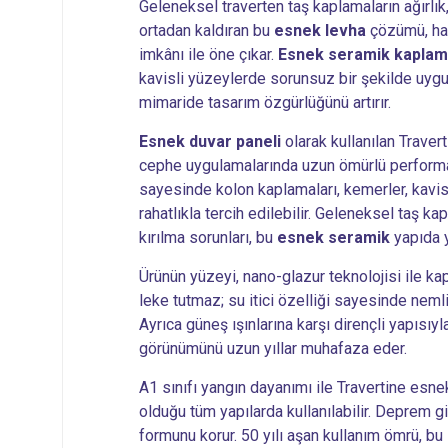
Geleneksel traverten taş kaplamaların ağırlık,
ortadan kaldıran bu
esnek levha
çözümü, hafi
imkânı ile öne çıkar.
Esnek seramik kapla
kavisli yüzeylerde sorunsuz bir şekilde uygul
mimaride tasarım özgürlüğünü artırır.
Esnek duvar paneli
olarak kullanılan Trave
cephe uygulamalarında uzun ömürlü performa
sayesinde kolon kaplamaları, kemerler, kavis
rahatlıkla tercih edilebilir. Geleneksel taş k
kırılma sorunları, bu
esnek seramik
yapıda 
Ürünün yüzeyi, nano-glazur teknolojisi ile kap
leke tutmaz; su itici özelliği sayesinde nemli 
Ayrıca güneş ışınlarına karşı dirençli yapısı
görünümünü uzun yıllar muhafaza eder.
A1 sınıfı yangın dayanımı ile Travertine esne
olduğu tüm yapılarda kullanılabilir. Deprem g
formunu korur. 50 yılı aşan kullanım ömrü, bu