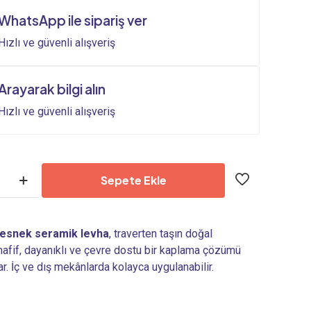
1.814,40₺.
fiyat:
WhatsApp ile sipariş ver
1.512,00₺.
Hızlı ve güvenli alışveriş
Arayarak bilgi alın
Hızlı ve güvenli alışveriş
Sepete Ekle
esnek seramik levha
, traverten taşın doğal
 hafif, dayanıklı ve çevre dostu bir kaplama çözümü
r. İç ve dış mekânlarda kolayca uygulanabilir.