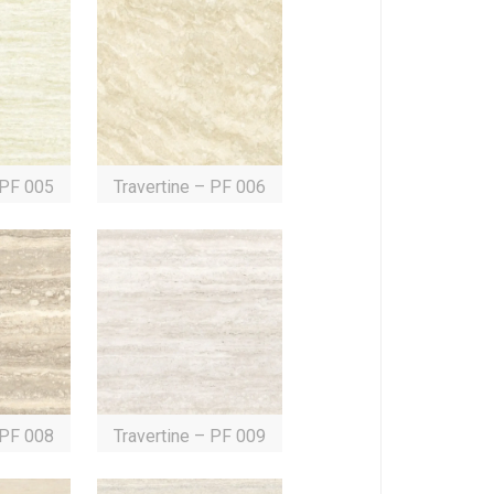
 PF 005
Travertine – PF 006
 PF 008
Travertine – PF 009