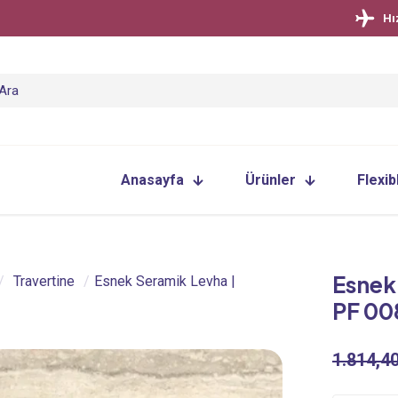
Hı
Anasayfa
Ürünler
Flexib
Esnek 
/
Travertine
/
Esnek Seramik Levha |
PF 00
1.814,4