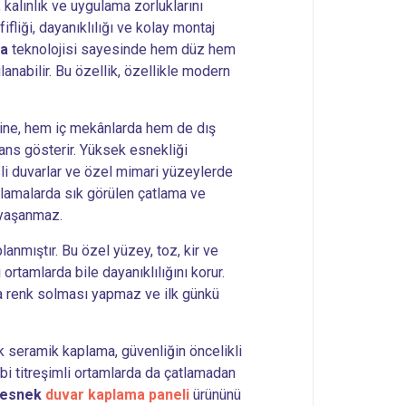
 kalınlık ve uygulama zorluklarını
fliği, dayanıklılığı ve kolay montaj
ma
teknolojisi sayesinde hem düz hem
anabilir. Bu özellik, özellikle modern
rtine, hem iç mekânlarda hem de dış
ns gösterir. Yüksek esnekliği
li duvarlar ve özel mimari yüzeylerde
aplamalarda sık görülen çatlama ve
yaşanmaz.
lanmıştır. Bu özel yüzey, toz, kir ve
ortamlarda bile dayanıklılığını korur.
yla renk solması yapmaz ve ilk günkü
k seramik kaplama, güvenliğin öncelikli
ibi titreşimli ortamlarda da çatlamadan
esnek
duvar kaplama paneli
ürününü