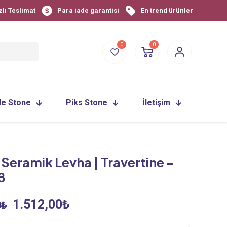
zlı Teslimat
Para iade garantisi
En trend ürünler
0
0
le Stone
Piks Stone
İletişim
Seramik Levha | Travertine –
8
Orijinal
Şu
1.512,00
₺
0
₺
fiyat:
andaki