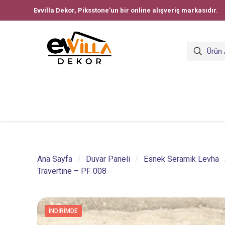
Evvilla Dekor, Piksstone'un bir online alışveriş markasıdır.
Ana Sayfa
/
Duvar Paneli
/
Esnek Seramik Levha
Travertine – PF 008
İNDIRIMDE