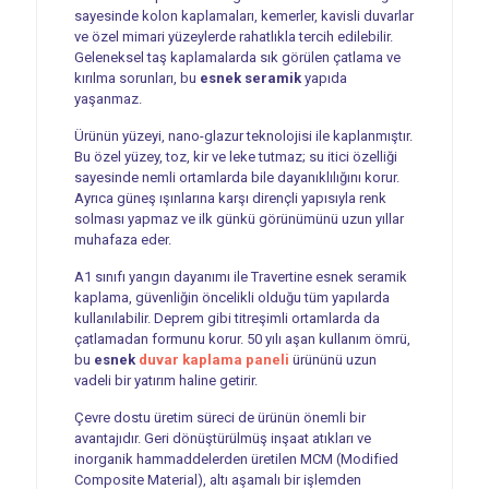
sayesinde kolon kaplamaları, kemerler, kavisli duvarlar
ve özel mimari yüzeylerde rahatlıkla tercih edilebilir.
Geleneksel taş kaplamalarda sık görülen çatlama ve
kırılma sorunları, bu
esnek seramik
yapıda
yaşanmaz.
Ürünün yüzeyi, nano-glazur teknolojisi ile kaplanmıştır.
Bu özel yüzey, toz, kir ve leke tutmaz; su itici özelliği
sayesinde nemli ortamlarda bile dayanıklılığını korur.
Ayrıca güneş ışınlarına karşı dirençli yapısıyla renk
solması yapmaz ve ilk günkü görünümünü uzun yıllar
muhafaza eder.
A1 sınıfı yangın dayanımı ile Travertine esnek seramik
kaplama, güvenliğin öncelikli olduğu tüm yapılarda
kullanılabilir. Deprem gibi titreşimli ortamlarda da
çatlamadan formunu korur. 50 yılı aşan kullanım ömrü,
bu
esnek
duvar kaplama paneli
ürününü uzun
vadeli bir yatırım haline getirir.
Çevre dostu üretim süreci de ürünün önemli bir
avantajıdır. Geri dönüştürülmüş inşaat atıkları ve
inorganik hammaddelerden üretilen MCM (Modified
Composite Material), altı aşamalı bir işlemden