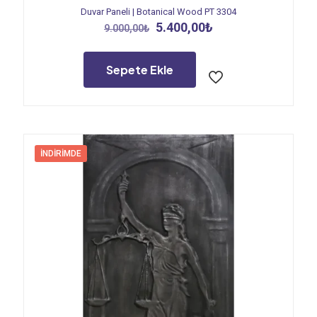
Duvar Paneli | Botanical Wood PT 3304
Orijinal
Şu
5.400,00
₺
9.000,00
₺
fiyat:
andaki
9.000,00₺.
fiyat:
5.400,00₺.
Sepete Ekle
İNDIRIMDE