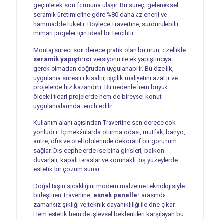
geçirilerek son formuna ulaşır. Bu süreç, geleneksel
seramik üretimlerine göre %80 daha az enerji ve
hammadde tüketir. Böylece Travertine, sürdürülebilir
mimari projeler için ideal bir tercihtir.
Montaj süreci son derece pratik olan bu ürün, özellikle
seramik yapıştırıcı
versiyonu ile ek yapıştırıcıya
gerek olmadan doğrudan uygulanabilir. Bu özellik,
uygulama süresini kısaltır, işçilik maliyetini azaltır ve
projelerde hız kazandırır. Bu nedenle hem büyük
ölçekli ticari projelerde hem de bireysel konut
uygulamalarında tercih edilir.
Kullanım alanı açısından Travertine son derece çok
yönlüdür. İç mekânlarda oturma odası, mutfak, banyo,
antre, ofis ve otel lobilerinde dekoratif bir görünüm
sağlar. Dış cephelerde ise bina girişleri, balkon
duvarları, kapalı teraslar ve korunaklı dış yüzeylerde
estetik bir çözüm sunar.
Doğal taşın sıcaklığını modern malzeme teknolojisiyle
birleştiren Travertine,
esnek paneller
arasında
zamansız şıklığı ve teknik dayanıklılığı ile öne çıkar.
Hem estetik hem de işlevsel beklentileri karşılayan bu