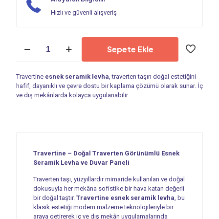
Hızlı ve güvenli alışveriş
Esnek
Sepete Ekle
Seramik
Levha
|
Travertine
esnek seramik levha
, traverten taşın doğal estetiğini
Travertine
hafif, dayanıklı ve çevre dostu bir kaplama çözümü olarak sunar. İç
-
ve dış mekânlarda kolayca uygulanabilir.
PF
012
adet
Travertine – Doğal Traverten Görünümlü Esnek
Seramik Levha ve Duvar Paneli
Traverten taşı, yüzyıllardır mimaride kullanılan ve doğal
dokusuyla her mekâna sofistike bir hava katan değerli
bir doğal taştır.
Travertine esnek seramik levha
, bu
klasik estetiği modern malzeme teknolojileriyle bir
araya getirerek iç ve dış mekân uygulamalarında