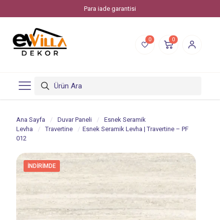
Evvilla Dekor, Piksstone'un bir online alışveriş markasıdır.
0
0
Ana Sayfa
/
Duvar Paneli
/
Esnek Seramik
Levha
/
Travertine
/
Esnek Seramik Levha | Travertine – PF
012
İNDIRIMDE