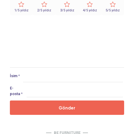
1/5 yıldız
2/5 yıldız
3/5 yıldız
4/5 yıldız
5/5 yıldız
İsim
*
E-
posta
*
BE FURNITURE