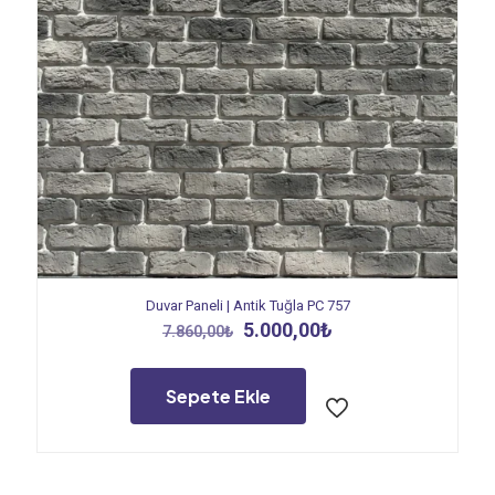
Duvar Paneli | Antik Tuğla PC 757
Orijinal
Şu
5.000,00
₺
7.860,00
₺
fiyat:
andaki
7.860,00₺.
fiyat:
5.000,00₺.
Sepete Ekle