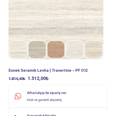
Esnek Seramik Levha | Travertine – PF 012
Orijinal
Şu
1.512,00
₺
1.814,40
₺
fiyat:
andaki
1.814,40₺.
fiyat:
WhatsApp ile sipariş ver
1.512,00₺.
Hızlı ve güvenli alışveriş
Arayarak bilgi alın