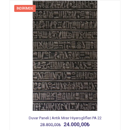
İNDIRIMDE
Duvar Paneli | Antik Mısır Hiyeroglifleri PA 22
Orijinal
Şu
24.000,00
₺
28.800,00
₺
fiyat:
andaki