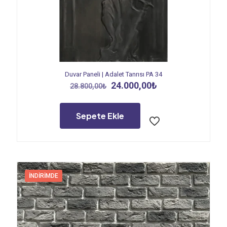
Duvar Paneli | Adalet Tanrısı PA 34
Orijinal
Şu
24.000,00
₺
28.800,00
₺
fiyat:
andaki
28.800,00₺.
fiyat:
24.000,00₺.
Sepete Ekle
İNDIRIMDE