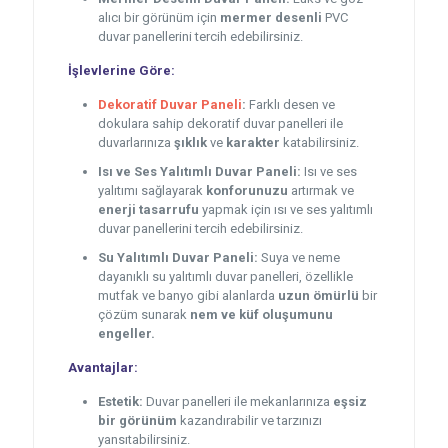
alıcı bir görünüm için
mermer desenli
PVC
duvar panellerini tercih edebilirsiniz.
İşlevlerine Göre:
Dekoratif Duvar Paneli
:
Farklı desen ve
dokulara sahip dekoratif duvar panelleri ile
duvarlarınıza
şıklık
ve
karakter
katabilirsiniz.
Isı ve Ses Yalıtımlı Duvar Paneli:
Isı ve ses
yalıtımı sağlayarak
konforunuzu
artırmak ve
enerji tasarrufu
yapmak için ısı ve ses yalıtımlı
duvar panellerini tercih edebilirsiniz.
Su Yalıtımlı Duvar Paneli:
Suya ve neme
dayanıklı su yalıtımlı duvar panelleri, özellikle
mutfak ve banyo gibi alanlarda
uzun ömürlü
bir
çözüm sunarak
nem ve küf oluşumunu
engeller.
Avantajlar:
Estetik:
Duvar panelleri ile mekanlarınıza
eşsiz
bir görünüm
kazandırabilir ve tarzınızı
yansıtabilirsiniz.