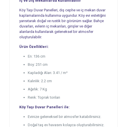
İç ve Dış Mekanlarda Kullanılabilir
Köy Taşı Duvar Panelleri, dış cephe ve iç mekan duvar
kaplamalarında kullanıma uygundur. Köy evi estetiğini
yansıtarak doğal ve rustik bir görünüm sağlar. Bahçe
duvarları, evlerin iç mekanları, girişler ve diğer
alanlarda kullanılarak geleneksel bir atmosfer
oluşturulabilir.
Ürün Özellikleri:
En: 136 cm
Boy: 251 cm
Kapladığı Alan: 3.41 / m²
Kalınlık: 2.2 cm
Ağırlık: 7 Kg
Renk: Toprak tonları
Köy Taşı Duvar Panelleri ile:
Evinize geleneksel bir atmosfer katabilirsiniz.
Doğal taş ev havasını kolayca oluşturabilirsiniz.