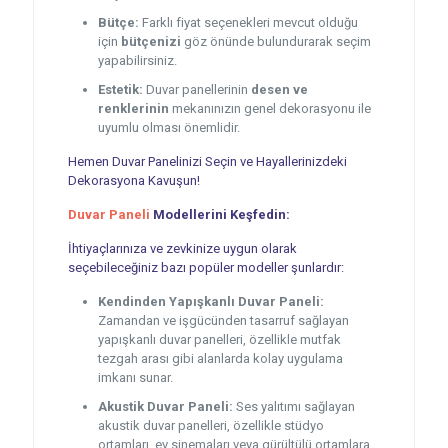
Bütçe:
Farklı fiyat seçenekleri mevcut olduğu
için
bütçenizi
göz önünde bulundurarak seçim
yapabilirsiniz.
Estetik:
Duvar panellerinin
desen ve
renklerinin
mekanınızın genel dekorasyonu ile
uyumlu olması önemlidir.
Hemen Duvar Panelinizi Seçin ve Hayallerinizdeki
Dekorasyona Kavuşun!
Duvar Paneli
Modellerini Keşfedin:
İhtiyaçlarınıza ve zevkinize uygun olarak
seçebileceğiniz bazı popüler modeller şunlardır:
Kendinden Yapışkanlı Duvar Paneli:
Zamandan ve işgücünden tasarruf sağlayan
yapışkanlı duvar panelleri, özellikle mutfak
tezgah arası gibi alanlarda kolay uygulama
imkanı sunar.
Akustik Duvar Paneli:
Ses yalıtımı sağlayan
akustik duvar panelleri, özellikle stüdyo
ortamları, ev sinemaları veya gürültülü ortamlara