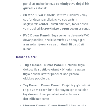
panelleri, mekanlarınıza
samimiyet
ve
doğal bir
güzellik
katacak.
Strafor Duvar Paneli:
Hafif ve kullanımı kolay
strafor duvar panelleri, ısı ve ses yalıtımı
sağlayarak
konforunuzu
artırırken, farklı desen
ve modelleri ile
zevkinize uygun
seçimler sunar.
PVC Duvar Paneli:
Suya ve neme dayanıklı PVC
duvar panelleri, özellikle mutfak ve banyo gibi
alanlarda
hijyenik
ve
uzun ömürlü
bir çözüm
sunar.
Desene Göre:
Tuğla Desenli Duvar Paneli:
Gerçekçi tuğla
dokusu ile
rustik
ve
otantik
bir ortam yaratan
tuğla desenli strafor paneller, son yıllarda
oldukça popülerdir.
Taş Desenli Duvar Paneli:
Doğal taş görünümü
ile
şık
ve
modern
bir dekorasyon için ideal olan
taş desenli duvar panelleri, mekanlarınıza
derinlik
katacaktır.
Mermer Desenli Duvar Paneli:
Lüks ve göz