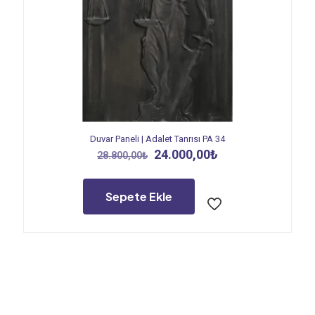
Duvar Paneli | Adalet Tanrısı PA 34
Orijinal
Şu
24.000,00
₺
28.800,00
₺
fiyat:
andaki
28.800,00₺.
fiyat:
24.000,00₺.
Sepete Ekle