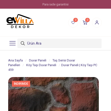
Para iade garantisi
0
0
Ana Sayfa
/
Duvar Paneli
/
Taş Serisi Duvar
Panelleri
/
Köy Taşı Duvar Paneli
/
Duvar Paneli | Köy Taşı PC
459
İNDIRIMDE