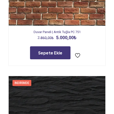
Duvar Paneli | Antik Tuğla PC 751
Orijinal
Şu
5.000,00
₺
7.860,00
₺
fiyat:
andaki
7.860,00₺.
fiyat:
5.000,00₺.
Sepete Ekle
İNDIRIMDE