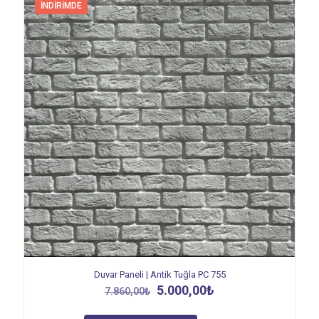
İNDIRIMDE
Duvar Paneli | Antik Tuğla PC 755
Orijinal
Şu
5.000,00
₺
7.860,00
₺
fiyat:
andaki
7.860,00₺.
fiyat: