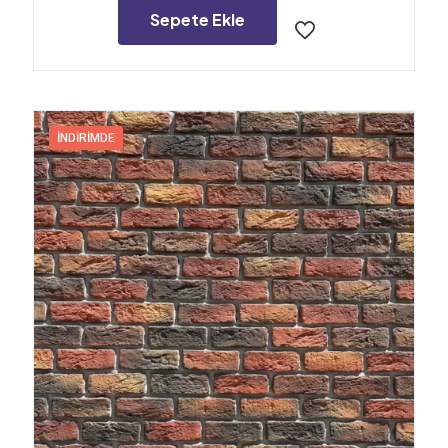
5.000,00₺.
Sepete Ekle
İNDIRIMDE