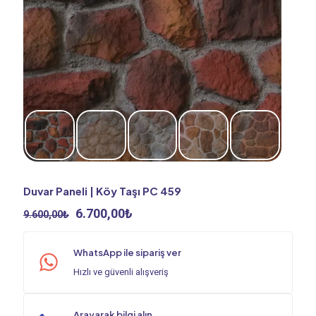
Duvar Paneli | Köy Taşı PC 459
Orijinal
Şu
6.700,00
₺
9.600,00
₺
fiyat:
andaki
9.600,00₺.
fiyat:
WhatsApp ile sipariş ver
6.700,00₺.
Hızlı ve güvenli alışveriş
Arayarak bilgi alın