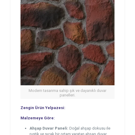
Modern tasarıma sahip şık ve dayanıklı duvar
panelleri.
Zengin Ürün Yelpazesi:
Malzemeye Göre:
Ahşap Duvar Paneli:
Doğal ahşap dokusu ile
rustik ve sıcak bir ortam yaratan ahşap duvar