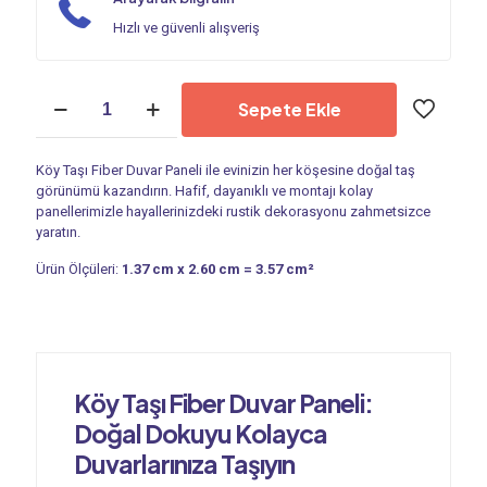
Hızlı ve güvenli alışveriş
Duvar
Sepete Ekle
Paneli
|
Köy
Köy Taşı Fiber Duvar Paneli ile evinizin her köşesine doğal taş
Taşı
görünümü kazandırın. Hafif, dayanıklı ve montajı kolay
PC
panellerimizle hayallerinizdeki rustik dekorasyonu zahmetsizce
459
yaratın.
adet
Ürün Ölçüleri:
1.37 cm x 2.60 cm = 3.57 cm²
Köy Taşı Fiber Duvar Paneli:
Doğal Dokuyu Kolayca
Duvarlarınıza Taşıyın