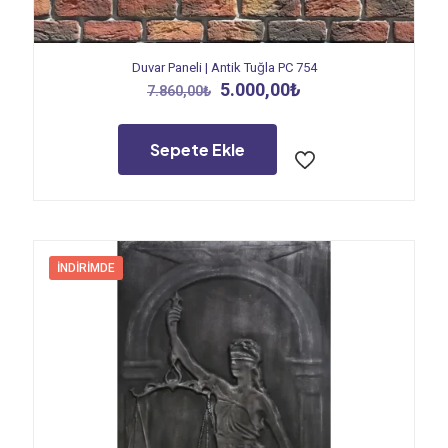
Duvar Paneli | Antik Tuğla PC 754
Orijinal
Şu
5.000,00
₺
7.860,00
₺
fiyat:
andaki
7.860,00₺.
fiyat:
5.000,00₺.
Sepete Ekle
İNDIRIMDE