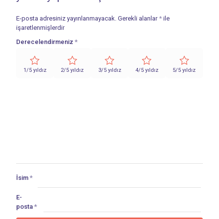
E-posta adresiniz yayınlanmayacak.
Gerekli alanlar
*
ile
işaretlenmişlerdir
Derecelendirmeniz
*
1/5 yıldız
2/5 yıldız
3/5 yıldız
4/5 yıldız
5/5 yıldız
İsim
*
E-
posta
*