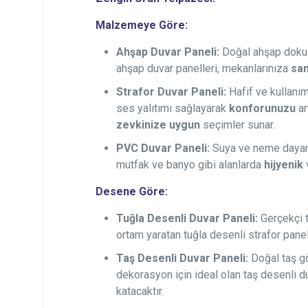
Malzemeye Göre:
Ahşap Duvar Paneli:
Doğal ahşap dokusu
ahşap duvar panelleri, mekanlarınıza
sa
Strafor Duvar Paneli:
Hafif ve kullanımı
ses yalıtımı sağlayarak
konforunuzu
ar
zevkinize uygun
seçimler sunar.
PVC Duvar Paneli:
Suya ve neme dayanık
mutfak ve banyo gibi alanlarda
hijyenik
Desene Göre:
Tuğla Desenli Duvar Paneli:
Gerçekçi 
ortam yaratan tuğla desenli strafor panel
Taş Desenli Duvar Paneli:
Doğal taş g
dekorasyon için ideal olan taş desenli d
katacaktır.