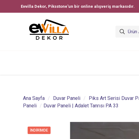
Evvilla Dekor, Piksstone'un bir online alışveriş markasıdır.
Ana Sayfa
/
Duvar Paneli
/
Piks Art Serisi Duvar P
Paneli
/
Duvar Paneli | Adalet Tanrısı PA 33
İNDIRIMDE