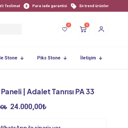
zlı Teslimat
Para iade garantisi
En trend ürünler
0
0
le Stone
Piks Stone
İletişim
Paneli | Adalet Tanrısı PA 33
Orijinal
Şu
24.000,00
₺
00
₺
fiyat:
andaki
28.800,00₺.
fiyat:
WhatsApp ile sipariş ver