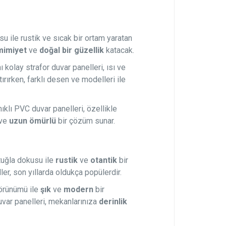
 ile rustik ve sıcak bir ortam yaratan
mimiyet
ve
doğal bir güzellik
katacak.
 kolay strafor duvar panelleri, ısı ve
tırırken, farklı desen ve modelleri ile
lı PVC duvar panelleri, özellikle
ve
uzun ömürlü
bir çözüm sunar.
tuğla dokusu ile
rustik
ve
otantik
bir
ler, son yıllarda oldukça popülerdir.
örünümü ile
şık
ve
modern
bir
uvar panelleri, mekanlarınıza
derinlik