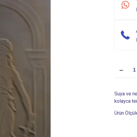
Duvar
Paneli
|
Adalet
Suya ve ne
Tanrısı
kolayca tem
PA
33
Ürün Ölçül
adet