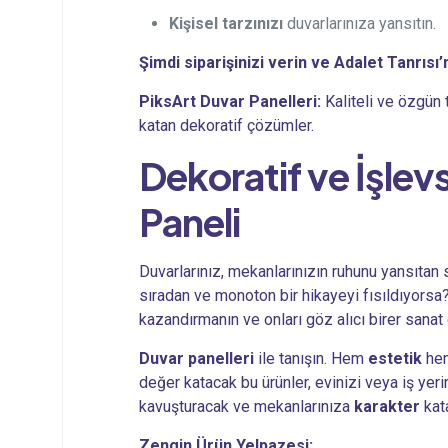
Kişisel tarzınızı
duvarlarınıza yansıtın.
Şimdi siparişinizi verin ve Adalet Tanrısı’n
PiksArt Duvar Panelleri:
Kaliteli ve özgün 
katan dekoratif çözümler.
Dekoratif ve İşlev
Paneli
Duvarlarınız, mekanlarınızın ruhunu yansıtan s
sıradan ve monoton bir hikayeyi fısıldıyorsa? 
kazandırmanın ve onları göz alıcı birer sana
Duvar panelleri
ile tanışın. Hem
estetik
he
değer katacak bu ürünler, evinizi veya iş yer
kavuşturacak ve mekanlarınıza
karakter
kat
Zengin Ürün Yelpazesi: