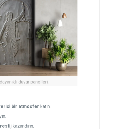
ayanıklı duvar panelleri.
verici bir atmosfer
katın.
yın.
restij
kazandırın.