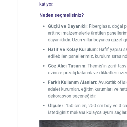
katıyor.
Neden seçmelisiniz?
Güçlü ve Dayanıklı:
Fiberglass, doğal p
arttırıcı malzemelerle üretilen panelleri
dayanıklıdır. Uzun yıllar boyunca güzel 
Hafif ve Kolay Kurulum:
Hafif yapısı s
edilebilen panellerimiz, kurulum sırasın
Göz Alıcı Tasarım:
Themis’in zarif tasvi
evinize prestij katacak ve dikkatleri üze
Farklı Kullanım Alanları:
Avukatlık ofisl
adalet kurumları, eğitim kurumları ve ha
dekorasyon seçeneğidir.
Ölçüler:
150 cm en, 250 cm boy ve 3 cm 
istediğiniz mekana kolayca uyum sağlar