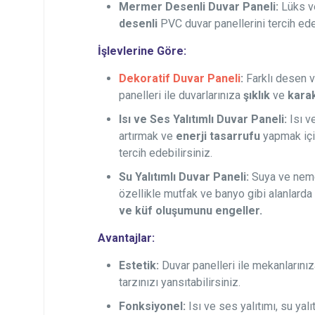
Mermer Desenli Duvar Paneli:
Lüks ve
desenli
PVC duvar panellerini tercih edeb
İşlevlerine Göre:
Dekoratif Duvar Paneli
:
Farklı desen v
panelleri ile duvarlarınıza
şıklık
ve
kara
Isı ve Ses Yalıtımlı Duvar Paneli:
Isı v
artırmak ve
enerji tasarrufu
yapmak için
tercih edebilirsiniz.
Su Yalıtımlı Duvar Paneli:
Suya ve neme 
özellikle mutfak ve banyo gibi alanlard
ve küf oluşumunu engeller.
Avantajlar:
Estetik:
Duvar panelleri ile mekanlarını
tarzınızı yansıtabilirsiniz.
Fonksiyonel:
Isı ve ses yalıtımı, su yalı