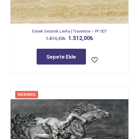
Esnek Seramik Levha | Travertine – PF 007
Orijinal
Şu
1.512,00
₺
1.814,40
₺
fiyat:
andaki
1.814,40₺.
fiyat:
1.512,00₺.
Sepete Ekle
İNDIRIMDE