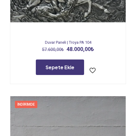
Duvar Paneli | Troya PA 104
Orijinal
Şu
48.000,00
₺
57.600,00
₺
fiyat:
andaki
57.600,00₺.
fiyat:
48.000,00₺.
Sepete Ekle
İNDIRIMDE