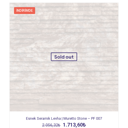
İNDIRIMDE
Sold out
Esnek Seramik Levha | Muretto Stone – PF 007
Orijinal
Şu
1.713,60
₺
2.056,32
₺