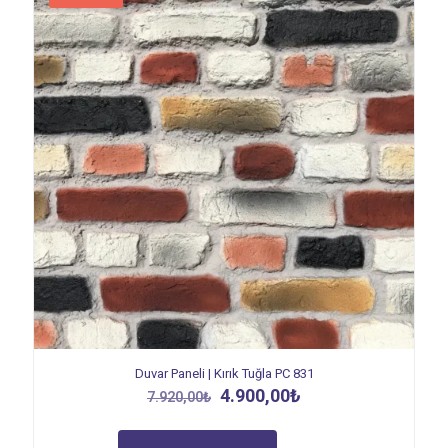
Duvar Paneli | Kırık Tuğla PC 831
Orijinal
Şu
4.900,00
₺
7.920,00
₺
fiyat:
andaki
7.920,00₺.
fiyat: