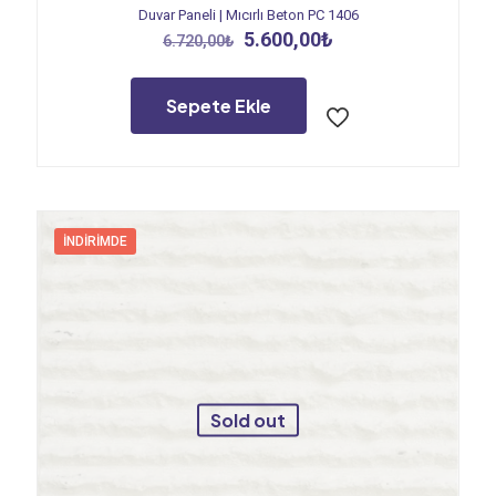
Duvar Paneli | Mıcırlı Beton PC 1406
Orijinal
Şu
5.600,00
₺
6.720,00
₺
fiyat:
andaki
6.720,00₺.
fiyat:
5.600,00₺.
Sepete Ekle
İNDIRIMDE
Sold out