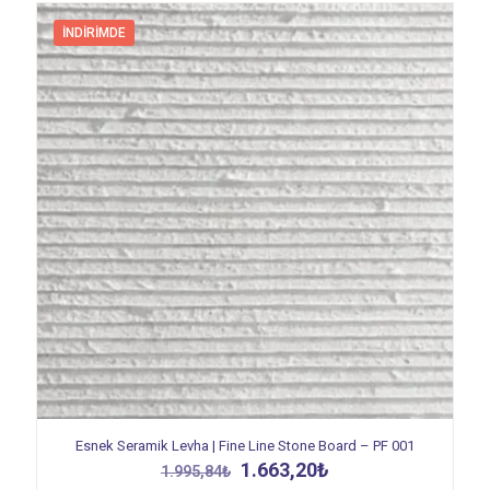
İNDIRIMDE
Esnek Seramik Levha | Fine Line Stone Board – PF 001
Orijinal
Şu
1.663,20
₺
1.995,84
₺
fiyat:
andaki