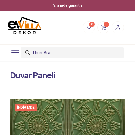
Evvilla Dekor, Piksstone'un bir online alışveriş markasıdır.
0
0
Duvar Paneli
İNDIRIMDE