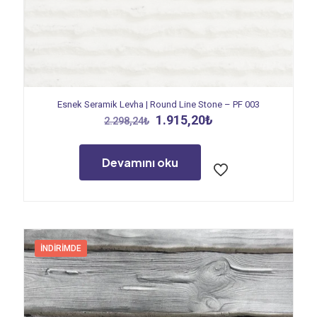
Esnek Seramik Levha | Round Line Stone – PF 003
Orijinal
Şu
1.915,20
₺
2.298,24
₺
fiyat:
andaki
2.298,24₺.
fiyat:
1.915,20₺.
Devamını oku
İNDIRIMDE