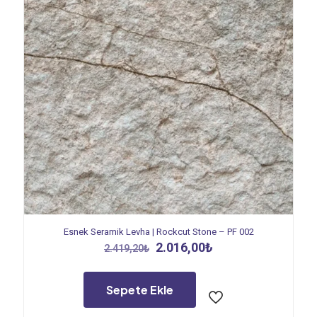
Esnek Seramik Levha | Rockcut Stone – PF 002
Orijinal
Şu
2.016,00
₺
2.419,20
₺
fiyat:
andaki
2.419,20₺.
fiyat:
2.016,00₺.
Sepete Ekle