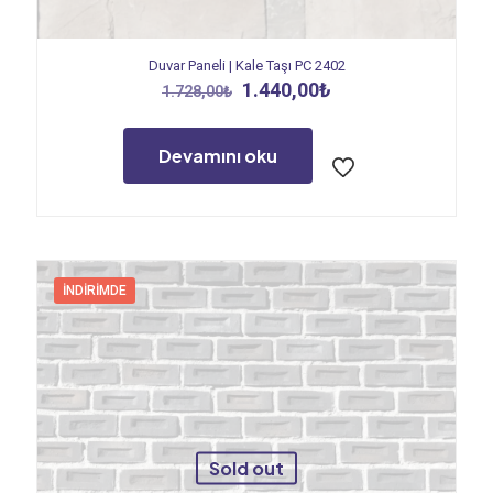
Duvar Paneli | Kale Taşı PC 2402
Orijinal
Şu
1.440,00
₺
1.728,00
₺
fiyat:
andaki
1.728,00₺.
fiyat:
1.440,00₺.
Devamını oku
İNDIRIMDE
Sold out