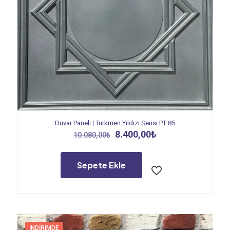
Duvar Paneli | Türkmen Yıldızı Serisi PT 85
Orijinal
Şu
8.400,00
₺
10.080,00
₺
fiyat:
andaki
10.080,00₺.
fiyat:
8.400,00₺.
Sepete Ekle
İNDIRIMDE