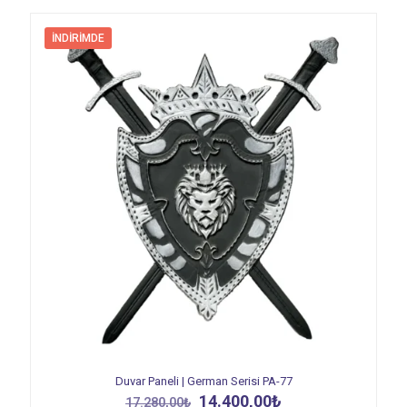
İNDIRIMDE
Duvar Paneli | German Serisi PA-77
Orijinal
Şu
14.400,00
₺
17.280,00
₺