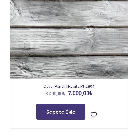
Duvar Paneli | Rabıta PT 2804
Orijinal
Şu
7.000,00
₺
8.400,00
₺
fiyat:
andaki
8.400,00₺.
fiyat:
7.000,00₺.
Sepete Ekle