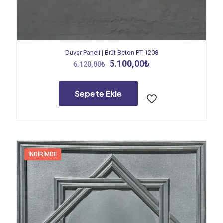
Duvar Paneli | Brüt Beton PT 1208
Orijinal
Şu
5.100,00
₺
6.120,00
₺
fiyat:
andaki
6.120,00₺.
fiyat:
5.100,00₺.
Sepete Ekle
İNDIRIMDE