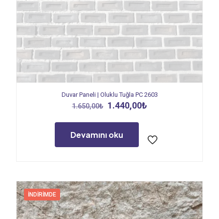
Duvar Paneli | Oluklu Tuğla PC 2603
Orijinal
Şu
1.440,00
₺
1.650,00
₺
fiyat:
andaki
1.650,00₺.
fiyat:
1.440,00₺.
Devamını oku
İNDIRIMDE