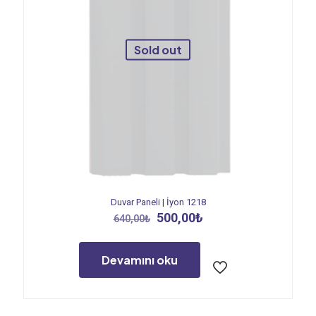
Sold out
Duvar Paneli | İyon 1218
Orijinal
Şu
500,00
₺
640,00
₺
fiyat:
andaki
640,00₺.
fiyat:
500,00₺.
Devamını oku