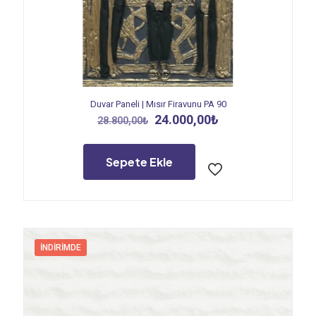
Duvar Paneli | Mısır Firavunu PA 90
Orijinal
Şu
24.000,00
₺
28.800,00
₺
fiyat:
andaki
28.800,00₺.
fiyat:
24.000,00₺.
Sepete Ekle
İNDIRIMDE