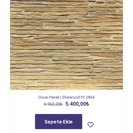
Duvar Paneli | Sherwood PC 2854
Orijinal
Şu
5.400,00
₺
9.960,00
₺
fiyat:
andaki
9.960,00₺.
fiyat:
5.400,00₺.
Sepete Ekle