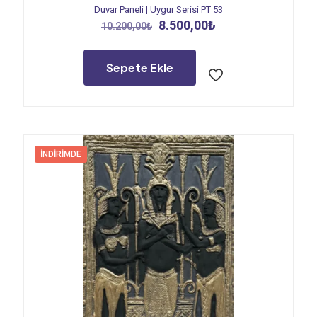
Duvar Paneli | Uygur Serisi PT 53
Orijinal
Şu
8.500,00
₺
10.200,00
₺
fiyat:
andaki
10.200,00₺.
fiyat:
8.500,00₺.
Sepete Ekle
İNDIRIMDE