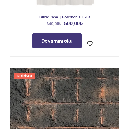
Duvar Paneli | Bosphorus 1518
Orijinal
Şu
500,00
₺
640,00
₺
fiyat:
andaki
640,00₺.
fiyat:
500,00₺.
Devamını oku
İNDIRIMDE