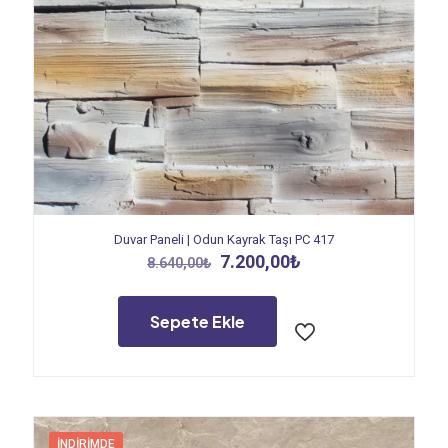
Duvar Paneli | Odun Kayrak Taşı PC 417
Orijinal
Şu
7.200,00
₺
8.640,00
₺
fiyat:
andaki
8.640,00₺.
fiyat:
7.200,00₺.
Sepete Ekle
İNDIRIMDE