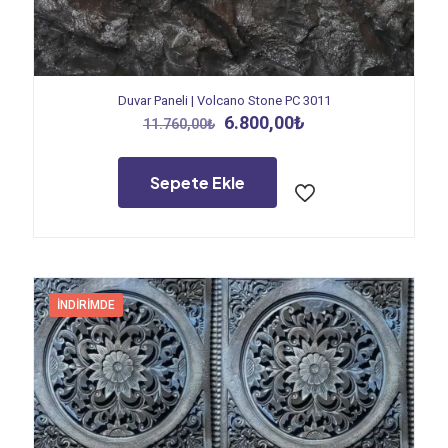
Duvar Paneli | Volcano Stone PC 3011
Orijinal
Şu
6.800,00
₺
11.760,00
₺
fiyat:
andaki
11.760,00₺.
fiyat:
6.800,00₺.
Sepete Ekle
İNDIRIMDE