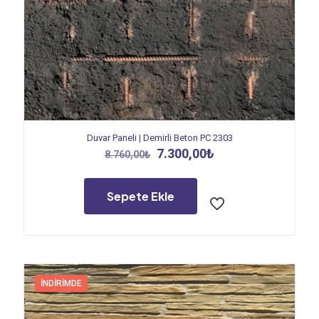
Duvar Paneli | Demirli Beton PC 2303
Orijinal
Şu
7.300,00
₺
8.760,00
₺
fiyat:
andaki
8.760,00₺.
fiyat:
7.300,00₺.
Sepete Ekle
İNDIRIMDE