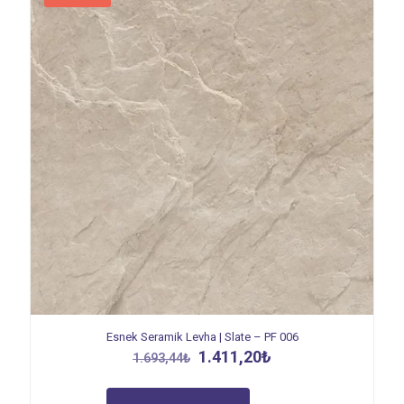
Esnek Seramik Levha | Slate – PF 006
Orijinal
Şu
1.411,20
₺
1.693,44
₺
fiyat:
andaki
1.693,44₺.
fiyat: