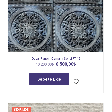
Duvar Paneli | Osmanlı Serisi PT 12
Orijinal
Şu
8.500,00
₺
10.200,00
₺
fiyat:
andaki
10.200,00₺.
fiyat:
8.500,00₺.
Sepete Ekle
İNDIRIMDE