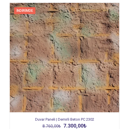
İNDIRIMDE
Duvar Paneli | Demirli Beton PC 2302
Orijinal
Şu
7.300,00
₺
8.760,00
₺