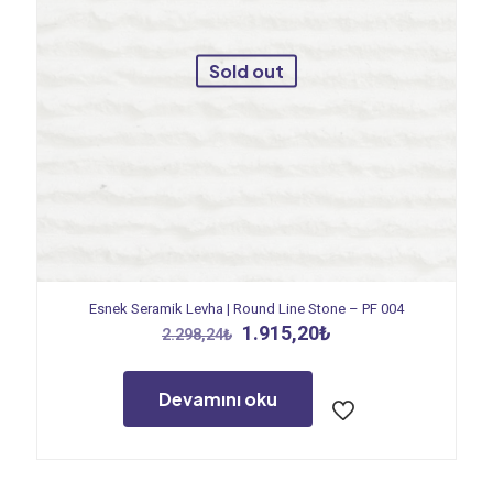
Sold out
Esnek Seramik Levha | Round Line Stone – PF 004
Orijinal
Şu
1.915,20
₺
2.298,24
₺
fiyat:
andaki
2.298,24₺.
fiyat:
1.915,20₺.
Devamını oku