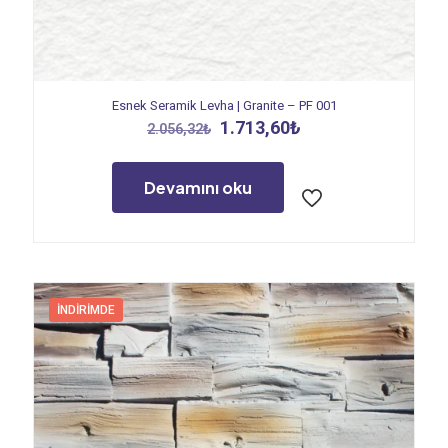
Esnek Seramik Levha | Granite – PF 001
Orijinal
Şu
1.713,60
₺
2.056,32
₺
fiyat:
andaki
2.056,32₺.
fiyat:
1.713,60₺.
Devamını oku
İNDIRIMDE