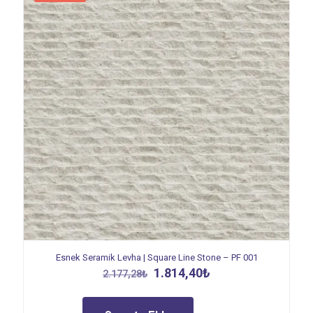
Esnek Seramik Levha | Square Line Stone – PF 001
Orijinal
Şu
1.814,40
₺
2.177,28
₺
fiyat:
andaki
2.177,28₺.
fiyat:
1.814,40₺.