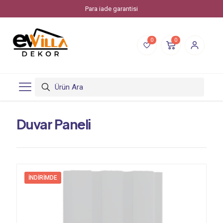
Para iade garantisi
0
0
Duvar Paneli
İNDIRIMDE