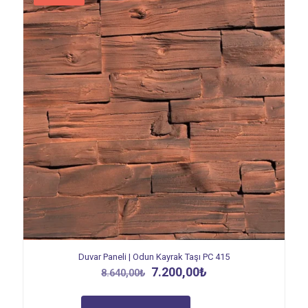
Duvar Paneli | Odun Kayrak Taşı PC 415
Orijinal
Şu
7.200,00
₺
8.640,00
₺
fiyat:
andaki
8.640,00₺.
fiyat: