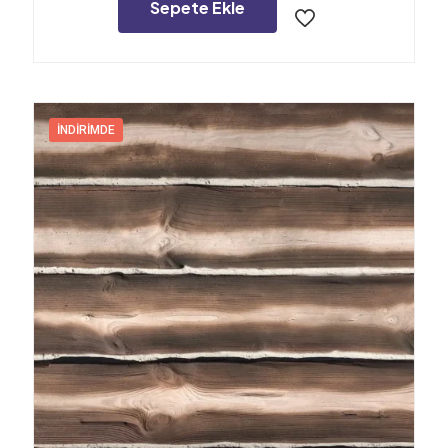
7.200,00₺.
Sepete Ekle
İNDIRIMDE