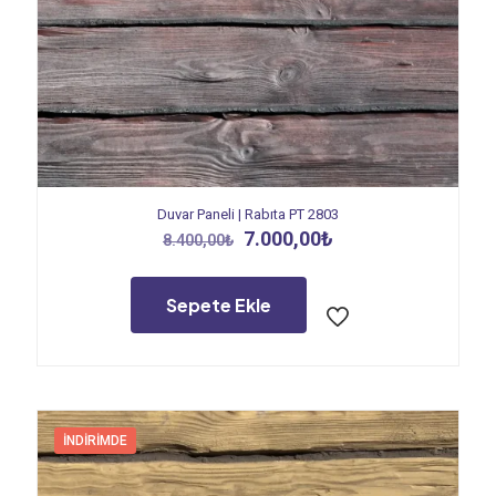
Duvar Paneli | Rabıta PT 2803
Orijinal
Şu
7.000,00
₺
8.400,00
₺
fiyat:
andaki
8.400,00₺.
fiyat:
7.000,00₺.
Sepete Ekle
İNDIRIMDE