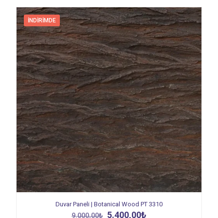
İNDIRIMDE
Duvar Paneli | Botanical Wood PT 3310
Orijinal
Şu
5.400,00
₺
9.000,00
₺