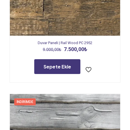
Duvar Paneli | Rail Wood PC 2952
Orijinal
Şu
7.500,00
₺
9.000,00
₺
fiyat:
andaki
9.000,00₺.
fiyat:
7.500,00₺.
Sepete Ekle
İNDIRIMDE