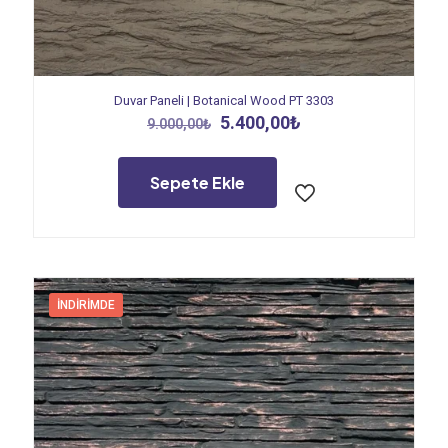
Duvar Paneli | Botanical Wood PT 3303
Orijinal
Şu
5.400,00
₺
9.000,00
₺
fiyat:
andaki
9.000,00₺.
fiyat:
5.400,00₺.
Sepete Ekle
İNDIRIMDE