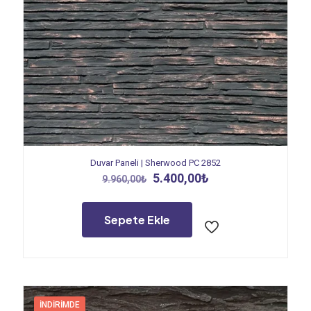
Duvar Paneli | Sherwood PC 2852
Orijinal
Şu
5.400,00
₺
9.960,00
₺
fiyat:
andaki
9.960,00₺.
fiyat:
5.400,00₺.
Sepete Ekle
İNDIRIMDE