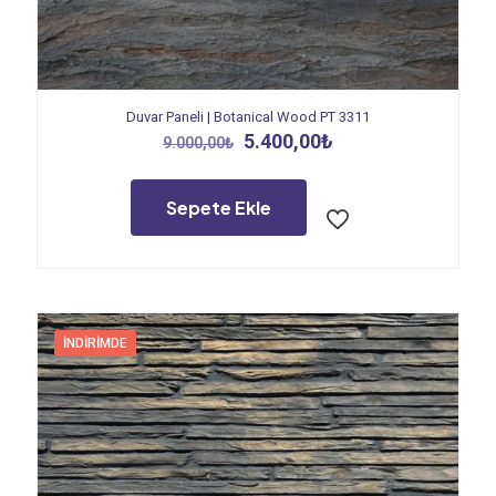
Duvar Paneli | Botanical Wood PT 3311
Orijinal
Şu
5.400,00
₺
9.000,00
₺
fiyat:
andaki
9.000,00₺.
fiyat:
5.400,00₺.
Sepete Ekle
İNDIRIMDE