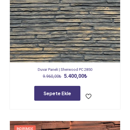
Duvar Paneli | Sherwood PC 2850
Orijinal
Şu
5.400,00
₺
9.960,00
₺
fiyat:
andaki
9.960,00₺.
fiyat:
5.400,00₺.
Sepete Ekle
İNDIRIMDE