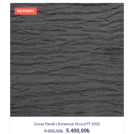
İNDIRIMDE
Duvar Paneli | Botanical Wood PT 3302
Orijinal
Şu
5.400,00
₺
9.000,00
₺