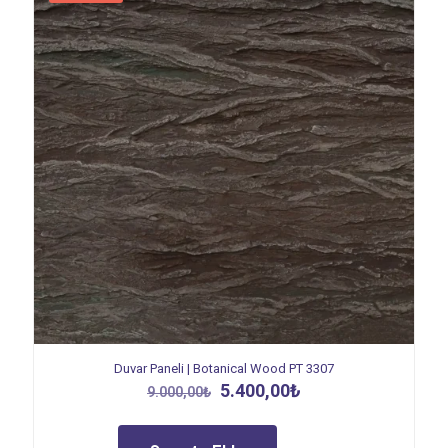
Duvar Paneli | Botanical Wood PT 3307
Orijinal
Şu
5.400,00
₺
9.000,00
₺
fiyat:
andaki
9.000,00₺.
fiyat:
5.400,00₺.