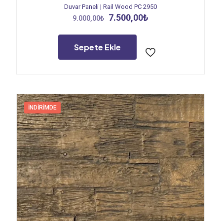
Duvar Paneli | Rail Wood PC 2950
Orijinal
Şu
7.500,00
₺
9.000,00
₺
fiyat:
andaki
9.000,00₺.
fiyat:
7.500,00₺.
Sepete Ekle
İNDIRIMDE