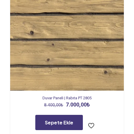
Duvar Paneli | Rabıta PT 2805
Orijinal
Şu
7.000,00
₺
8.400,00
₺
fiyat:
andaki
8.400,00₺.
fiyat:
7.000,00₺.
Sepete Ekle