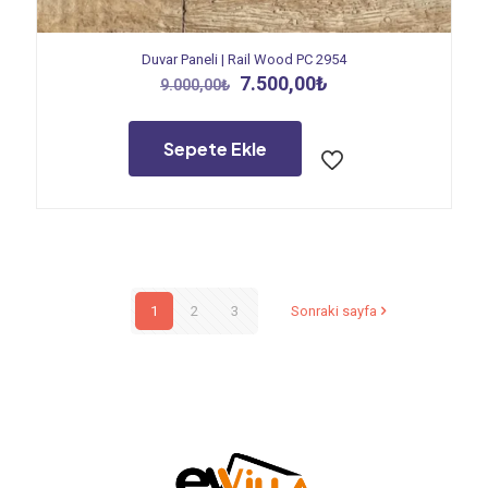
Duvar Paneli | Rail Wood PC 2954
Orijinal
Şu
7.500,00
₺
9.000,00
₺
fiyat:
andaki
9.000,00₺.
fiyat:
7.500,00₺.
Sepete Ekle
1
2
3
Sonraki sayfa