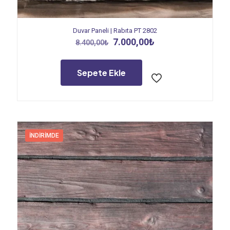
Duvar Paneli | Rabıta PT 2802
Orijinal
Şu
7.000,00
₺
8.400,00
₺
fiyat:
andaki
8.400,00₺.
fiyat:
7.000,00₺.
Sepete Ekle
İNDIRIMDE