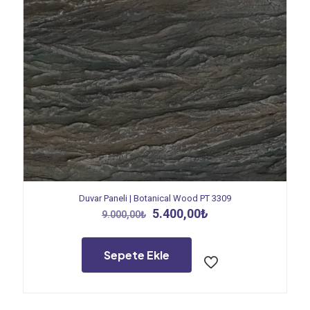
Duvar Paneli | Botanical Wood PT 3309
Orijinal
Şu
5.400,00
₺
9.000,00
₺
fiyat:
andaki
9.000,00₺.
fiyat:
5.400,00₺.
Sepete Ekle