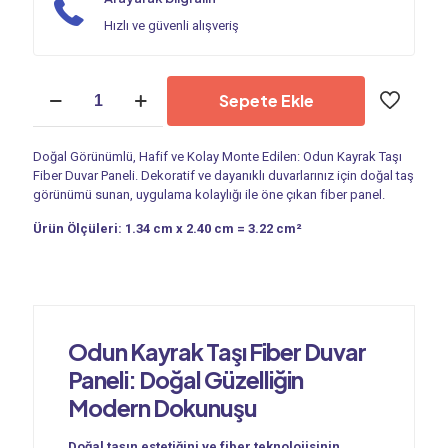
Hızlı ve güvenli alışveriş
Duvar
Sepete Ekle
Paneli
|
Odun
Doğal Görünümlü, Hafif ve Kolay Monte Edilen: Odun Kayrak Taşı
Kayrak
Fiber Duvar Paneli. Dekoratif ve dayanıklı duvarlarınız için doğal taş
Taşı
görünümü sunan, uygulama kolaylığı ile öne çıkan fiber panel.
PC
417
Ürün Ölçüleri: 1.34 cm x 2.40 cm = 3.22 cm²
adet
Odun Kayrak Taşı Fiber Duvar
Paneli: Doğal Güzelliğin
Modern Dokunuşu
Doğal taşın estetiğini ve fiber teknolojisinin