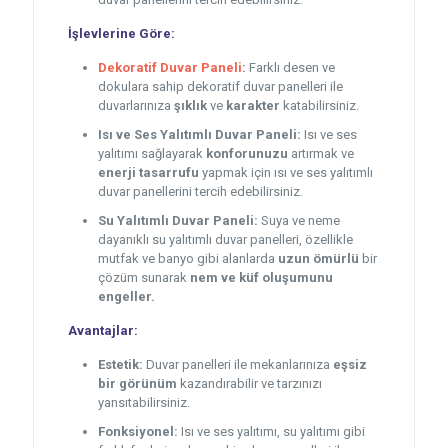
İşlevlerine Göre:
Dekoratif Duvar Paneli
:
Farklı desen ve
dokulara sahip dekoratif duvar panelleri ile
duvarlarınıza
şıklık
ve
karakter
katabilirsiniz.
Isı ve Ses Yalıtımlı Duvar Paneli:
Isı ve ses
yalıtımı sağlayarak
konforunuzu
artırmak ve
enerji tasarrufu
yapmak için ısı ve ses yalıtımlı
duvar panellerini tercih edebilirsiniz.
Su Yalıtımlı Duvar Paneli:
Suya ve neme
dayanıklı su yalıtımlı duvar panelleri, özellikle
mutfak ve banyo gibi alanlarda
uzun ömürlü
bir
çözüm sunarak
nem ve küf oluşumunu
engeller.
Avantajlar:
Estetik:
Duvar panelleri ile mekanlarınıza
eşsiz
bir görünüm
kazandırabilir ve tarzınızı
yansıtabilirsiniz.
Fonksiyonel:
Isı ve ses yalıtımı, su yalıtımı gibi