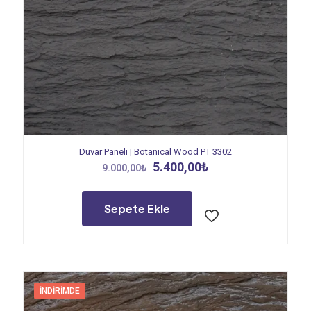
Duvar Paneli | Botanical Wood PT 3302
Orijinal
Şu
5.400,00
₺
9.000,00
₺
fiyat:
andaki
9.000,00₺.
fiyat:
5.400,00₺.
Sepete Ekle
İNDIRIMDE