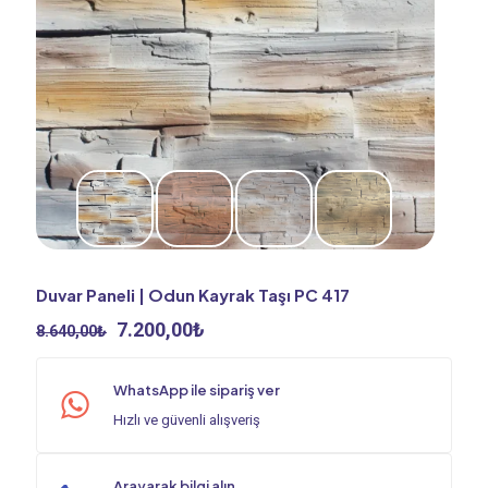
Duvar Paneli | Odun Kayrak Taşı PC 417
Orijinal
Şu
7.200,00
₺
8.640,00
₺
fiyat:
andaki
8.640,00₺.
fiyat:
WhatsApp ile sipariş ver
7.200,00₺.
Hızlı ve güvenli alışveriş
Arayarak bilgi alın