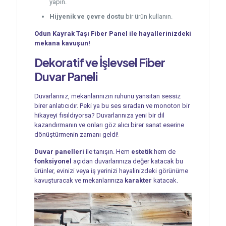
yapın.
Hijyenik ve çevre dostu
bir ürün kullanın.
Odun Kayrak Taşı Fiber Panel ile hayallerinizdeki
mekana kavuşun!
Dekoratif ve İşlevsel
Fiber
Duvar Paneli
Duvarlarınız, mekanlarınızın ruhunu yansıtan sessiz
birer anlatıcıdır. Peki ya bu ses sıradan ve monoton bir
hikayeyi fısıldıyorsa? Duvarlarınıza yeni bir dil
kazandırmanın ve onları göz alıcı birer sanat eserine
dönüştürmenin zamanı geldi!
Duvar panelleri
ile tanışın. Hem
estetik
hem de
fonksiyonel
açıdan duvarlarınıza değer katacak bu
ürünler, evinizi veya iş yerinizi hayalinizdeki görünüme
kavuşturacak ve mekanlarınıza
karakter
katacak.