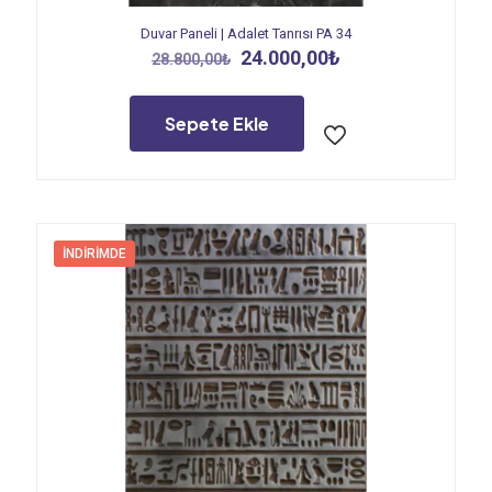
Duvar Paneli | Adalet Tanrısı PA 34
Orijinal
Şu
24.000,00
₺
28.800,00
₺
fiyat:
andaki
28.800,00₺.
fiyat:
24.000,00₺.
Sepete Ekle
İNDIRIMDE