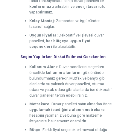
farklı fonksiyonlara sahip duvar panelleri ile
konforunuzu
artırabilir ve
enerji tasarrufu
yapabilirsiniz.
Kolay Montaj:
Zamandan ve işgücünden
tasarruf sağlar.
Uygun Fiyatlar:
Dekoratif ve işlevsel duvar
panelleri,
her bütçeye uygun fiyat
seçenekleri
ile ulaşılabilir.
Seçim Yapılırken Dikkat Edilmesi Gerekenler:
Kullanım Alanı:
Duvar panellerini seçerken
öncelikle
kullanım alanlarını
göz önünde
bulundurmanız gerekir. Mutfak ve banyo gibi
alanlarda su yalıtımlı duvar panelleri, oturma
odası ve yatak odası gibi alanlarda ise dekoratif
duvar panelleri tercih edebilirsiniz.
Metrekare:
Duvar panelleri satın almadan önce
uygulamak istediğiniz alanın metrekare
hesabını yapmanız ve buna göre malzeme
ihtiyacınızı belirlemeniz önemlidir.
Bütçe:
Farklı fiyat seçenekleri mevcut olduğu