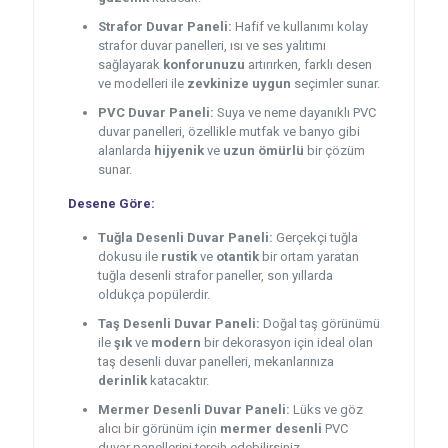
Strafor Duvar Paneli:
Hafif ve kullanımı kolay
strafor duvar panelleri, ısı ve ses yalıtımı
sağlayarak
konforunuzu
artırırken, farklı desen
ve modelleri ile
zevkinize uygun
seçimler sunar.
PVC Duvar Paneli:
Suya ve neme dayanıklı PVC
duvar panelleri, özellikle mutfak ve banyo gibi
alanlarda
hijyenik
ve
uzun ömürlü
bir çözüm
sunar.
Desene Göre:
Tuğla Desenli Duvar Paneli:
Gerçekçi tuğla
dokusu ile
rustik
ve
otantik
bir ortam yaratan
tuğla desenli strafor paneller, son yıllarda
oldukça popülerdir.
Taş Desenli Duvar Paneli:
Doğal taş görünümü
ile
şık
ve
modern
bir dekorasyon için ideal olan
taş desenli duvar panelleri, mekanlarınıza
derinlik
katacaktır.
Mermer Desenli Duvar Paneli:
Lüks ve göz
alıcı bir görünüm için
mermer desenli
PVC
duvar panellerini tercih edebilirsiniz.