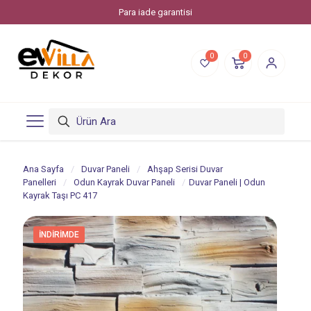
Para iade garantisi
0
0
Ana Sayfa
/
Duvar Paneli
/
Ahşap Serisi Duvar
Panelleri
/
Odun Kayrak Duvar Paneli
/
Duvar Paneli | Odun
Kayrak Taşı PC 417
İNDIRIMDE