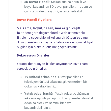
3D Duvar Paneli:
Mekanlarınıza derinlik ve
boyut kazandıran 3D duvar panelleri, modern ve
çarpıcı bir dekorasyon için tercih edilebilir.
Duvar Paneli Fiyatları
:
M
alzeme, boyut, desen, marka
gibi çeşitli
faktörlere göre değişmektedir. Web sitemizdeki
filtreleme seçeneklerini kullanarak bütçenize uygun
duvar panellerini kolayca bulabilir veya en güncel fiyat
bilgileri için bizimle iletişime geçebilirsiniz.
Dekorasyon Önerileri:
Yaratıcı dekorasyon fikirleri arıyorsanız, size ilham
verecek bazı öneriler:
TV ünitesi arkasında:
Duvar panelleri ile
televizyon ünitesi arkasına şık ve modern bir
dokunuş katabilirsiniz.
Yatak odası başlığı:
Yatak odası başlığınızın
arkasına uygulayacağınız duvar panelleri ile yatak
odanıza sıcak ve samimi bir hava
kazandırabilirsiniz.