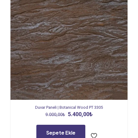
Duvar Paneli | Botanical Wood PT 3305
Orijinal
Şu
5.400,00
₺
9.000,00
₺
fiyat:
andaki
9.000,00₺.
fiyat:
5.400,00₺.
Sepete Ekle