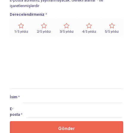
E-posta adresiniz yayınlanmayacak.
Gerekli alanlar
*
ile
işaretlenmişlerdir
Derecelendirmeniz
*
1/5 yıldız
2/5 yıldız
3/5 yıldız
4/5 yıldız
5/5 yıldız
İsim
*
E-
posta
*