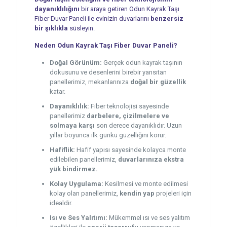
dayanıklılığını
bir araya getiren Odun Kayrak Taşı
Fiber Duvar Paneli ile evinizin duvarlarını
benzersiz
bir şıklıkla
süsleyin.
Neden Odun Kayrak Taşı Fiber Duvar Paneli?
Doğal Görünüm:
Gerçek odun kayrak taşının
dokusunu ve desenlerini birebir yansıtan
panellerimiz, mekanlarınıza
doğal bir güzellik
katar.
Dayanıklılık:
Fiber teknolojisi sayesinde
panellerimiz
darbelere, çizilmelere ve
solmaya karşı
son derece dayanıklıdır. Uzun
yıllar boyunca ilk günkü güzelliğini korur.
Hafiflik:
Hafif yapısı sayesinde kolayca monte
edilebilen panellerimiz,
duvarlarınıza ekstra
yük bindirmez.
Kolay Uygulama:
Kesilmesi ve monte edilmesi
kolay olan panellerimiz,
kendin yap
projeleri için
idealdir.
Isı ve Ses Yalıtımı:
Mükemmel ısı ve ses yalıtım