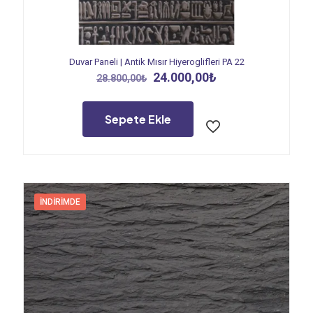
Duvar Paneli | Antik Mısır Hiyeroglifleri PA 22
Orijinal
Şu
24.000,00
₺
28.800,00
₺
fiyat:
andaki
28.800,00₺.
fiyat:
24.000,00₺.
Sepete Ekle
İNDIRIMDE