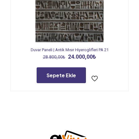
Duvar Paneli | Antik Mısır Hiyeroglifleri PA 21
Orijinal
Şu
24.000,00
₺
28.800,00
₺
fiyat:
andaki
28.800,00₺.
fiyat:
24.000,00₺.
Sepete Ekle