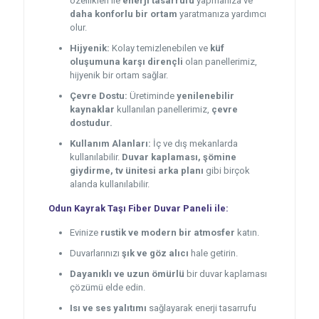
özellikleri ile
enerji tasarrufu
yapmanıza ve
daha konforlu bir ortam
yaratmanıza yardımcı
olur.
Hijyenik:
Kolay temizlenebilen ve
küf
oluşumuna karşı dirençli
olan panellerimiz,
hijyenik bir ortam sağlar.
Çevre Dostu:
Üretiminde
yenilenebilir
kaynaklar
kullanılan panellerimiz,
çevre
dostudur.
Kullanım Alanları:
İç ve dış mekanlarda
kullanılabilir.
Duvar kaplaması, şömine
giydirme, tv ünitesi arka planı
gibi birçok
alanda kullanılabilir.
Odun Kayrak Taşı Fiber Duvar Paneli ile:
Evinize
rustik ve modern bir atmosfer
katın.
Duvarlarınızı
şık ve göz alıcı
hale getirin.
Dayanıklı ve uzun ömürlü
bir duvar kaplaması
çözümü elde edin.
Isı ve ses yalıtımı
sağlayarak enerji tasarrufu