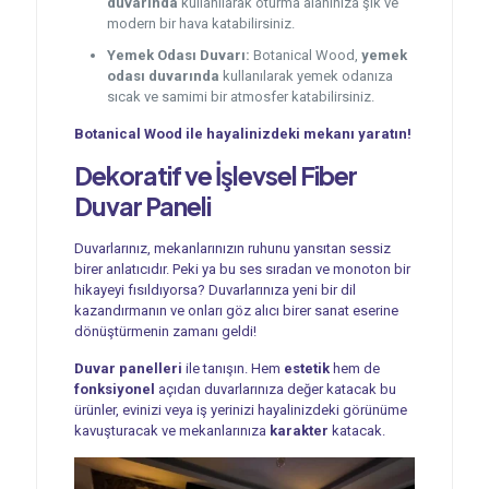
duvarında
kullanılarak oturma alanınıza şık ve
modern bir hava katabilirsiniz.
Yemek Odası Duvarı:
Botanical Wood,
yemek
odası duvarında
kullanılarak yemek odanıza
sıcak ve samimi bir atmosfer katabilirsiniz.
Botanical Wood ile hayalinizdeki mekanı yaratın!
Dekoratif ve İşlevsel
Fiber
Duvar Paneli
Duvarlarınız, mekanlarınızın ruhunu yansıtan sessiz
birer anlatıcıdır. Peki ya bu ses sıradan ve monoton bir
hikayeyi fısıldıyorsa? Duvarlarınıza yeni bir dil
kazandırmanın ve onları göz alıcı birer sanat eserine
dönüştürmenin zamanı geldi!
Duvar panelleri
ile tanışın. Hem
estetik
hem de
fonksiyonel
açıdan duvarlarınıza değer katacak bu
ürünler, evinizi veya iş yerinizi hayalinizdeki görünüme
kavuşturacak ve mekanlarınıza
karakter
katacak.