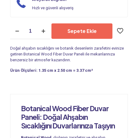
Hızlı ve güvenli alışveriş
Duvar
Sepete Ekle
Paneli
|
Botanical
Doğal ahşabın sıcaklığını ve botanik desenlerin zarafetini evinize
Wood
getiren Botanical Wood Fiber Duvar Paneli ile mekanlarınıza
PT
benzersiz bir atmosfer kazandırın.
3310
adet
Ürün Ölçüleri: 1.35 cm x 2.50 cm = 3.37 cm²
Botanical Wood Fiber Duvar
Paneli: Doğal Ahşabın
Sıcaklığını Duvarlarınıza Taşıyın
Botanical Wood
, doğanın zarafetini ve ahşabın