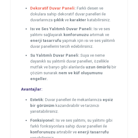
Dekoratif Duvar Paneli
:
Farklı desen ve
dokulara sahip dekoratif duvar panelleri ile
duvarlarınıza
şıklık
ve
karakter
katabilirsiniz.
Isı ve Ses Yalıtımlı Duvar Paneli:
Isı ve ses
yalıtımı sağlayarak
konforunuzu
artırmak ve
enerji tasarrufu
yapmak için ısı ve ses yalıtımlı
duvar panellerini tercih edebilirsiniz.
Su Yalıtımlı Duvar Paneli:
Suya ve neme
dayanıklı su yalıtımlı duvar panelleri, özellikle
mutfak ve banyo gibi alanlarda
uzun ömürlü
bir
çözüm sunarak
nem ve küf oluşumunu
engeller.
Avantajlar:
Estetik:
Duvar panelleri ile mekanlarınıza
eşsiz
bir görünüm
kazandırabilir ve tarzınızı
yansıtabilirsiniz.
Fonksiyonel:
Isı ve ses yalıtımı, su yalıtımı gibi
farklı fonksiyonlara sahip duvar panelleri ile
konforunuzu
artırabilir ve
enerji tasarrufu
yapabilirsiniz.