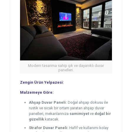
Modern tasarıma sahip şık ve dayanıklı duvar
panelleri.
Zengin Ürün Yelpazesi:
Malzemeye Göre:
Ahşap Duvar Paneli:
Doğal ahşap dokusu ile
rustik ve sıcak bir ortam yaratan ahşap duvar
panelleri, mekanlarınıza
samimiyet
ve
doğal bir
güzellik
katacak.
Strafor Duvar Paneli:
Hafif ve kullanımı kolay