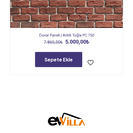
Duvar Paneli | Antik Tuğla PC 750
Orijinal
Şu
5.000,00
₺
7.860,00
₺
fiyat:
andaki
7.860,00₺.
fiyat:
5.000,00₺.
Sepete Ekle