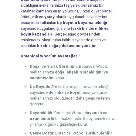
sıcaklığını mekanlarınıza taşıyarak benzersiz bir
karakter katmanın en iyi yoludur. Bu özel duvar paneli
ürünü,
dik ve yatay
olarak uygulanabilir ve üretimi
esnasında kullanılan
üç boyutlu boyama tekniği
sayesinde uygulandığı alana
farklı bir derinlik ve
boyut kazandırır
. Gerçek ağaç gövdesinden
esinlenerek oluşturulan kalıbı sayesinde girinti ve
çıkıntıları
birebir ağaç dokusunu yansıtır
.
Botanical Wood’un Avantajları:
Doğal ve Sıcak Görünüm:
Botanical Wood,
mekanlarınıza
doğal ahşabın sıcaklığını ve
samimiyetini
katar.
Üç Boyutlu Efekt:
Üç boyutlu boyama tekniği
sayesinde
derinlik ve boyut hissi
yaratarak
mekanlarınızı olduğundan daha geniş ve ferah
gösterir.
Dayanıklılık:
Botanical Wood,
dayanıklı ve
uzun ömürlü
bir malzemedir. Kolay temizlenir ve
yıllarca ilk günkü güzelliğini korur.
Çevre Dostu:
Botanical Wood,
sürdürülebilir