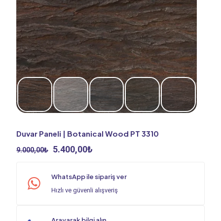
Duvar Paneli | Botanical Wood PT 3310
Orijinal
Şu
5.400,00
₺
9.000,00
₺
fiyat:
andaki
9.000,00₺.
fiyat:
WhatsApp ile sipariş ver
5.400,00₺.
Hızlı ve güvenli alışveriş
Arayarak bilgi alın