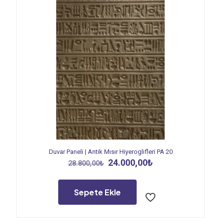
Duvar Paneli | Antik Mısır Hiyeroglifleri PA 20
Orijinal
Şu
24.000,00
₺
28.800,00
₺
fiyat:
andaki
28.800,00₺.
fiyat:
24.000,00₺.
Sepete Ekle