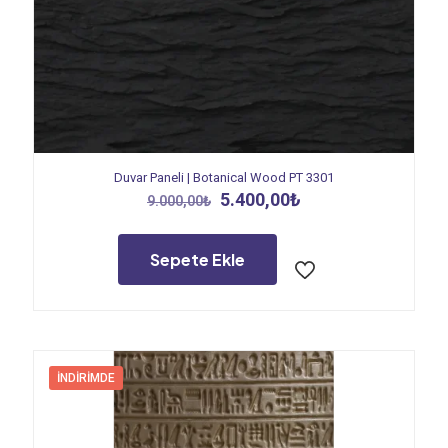
Duvar Paneli | Botanical Wood PT 3301
Orijinal
Şu
5.400,00
₺
9.000,00
₺
fiyat:
andaki
9.000,00₺.
fiyat:
5.400,00₺.
Sepete Ekle
İNDIRIMDE