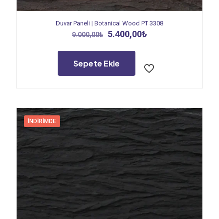
Duvar Paneli | Botanical Wood PT 3308
Orijinal
Şu
5.400,00
₺
9.000,00
₺
fiyat:
andaki
9.000,00₺.
fiyat:
5.400,00₺.
Sepete Ekle
İNDIRIMDE