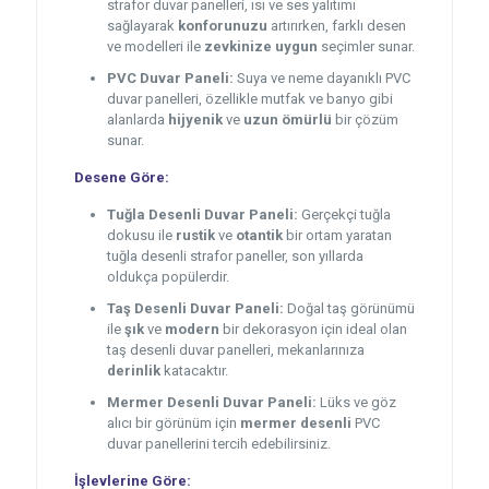
strafor duvar panelleri, ısı ve ses yalıtımı
sağlayarak
konforunuzu
artırırken, farklı desen
ve modelleri ile
zevkinize uygun
seçimler sunar.
PVC Duvar Paneli:
Suya ve neme dayanıklı PVC
duvar panelleri, özellikle mutfak ve banyo gibi
alanlarda
hijyenik
ve
uzun ömürlü
bir çözüm
sunar.
Desene Göre:
Tuğla Desenli Duvar Paneli:
Gerçekçi tuğla
dokusu ile
rustik
ve
otantik
bir ortam yaratan
tuğla desenli strafor paneller, son yıllarda
oldukça popülerdir.
Taş Desenli Duvar Paneli:
Doğal taş görünümü
ile
şık
ve
modern
bir dekorasyon için ideal olan
taş desenli duvar panelleri, mekanlarınıza
derinlik
katacaktır.
Mermer Desenli Duvar Paneli:
Lüks ve göz
alıcı bir görünüm için
mermer desenli
PVC
duvar panellerini tercih edebilirsiniz.
İşlevlerine Göre: