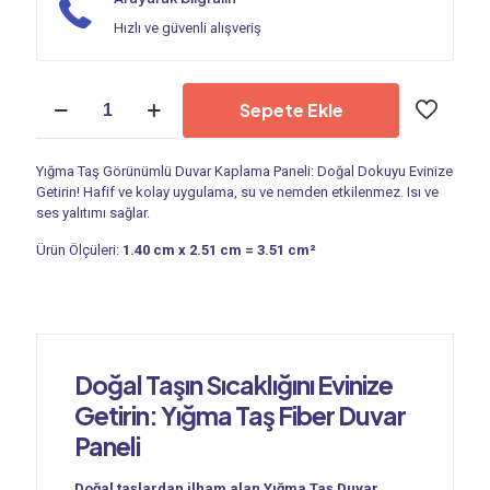
Hızlı ve güvenli alışveriş
Duvar
Sepete Ekle
Paneli
|
Yığma
Yığma Taş Görünümlü Duvar Kaplama Paneli: Doğal Dokuyu Evinize
Taş
Getirin! Hafif ve kolay uygulama, su ve nemden etkilenmez. Isı ve
PC
ses yalıtımı sağlar.
551
adet
Ürün Ölçüleri:
1.40 cm x 2.51 cm = 3.51 cm²
Doğal Taşın Sıcaklığını Evinize
Getirin: Yığma Taş Fiber Duvar
Paneli
Doğal taşlardan ilham alan Yığma Taş Duvar