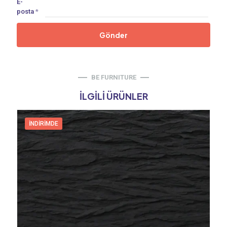
E-
posta
*
BE FURNITURE
İLGILI ÜRÜNLER
İNDIRIMDE