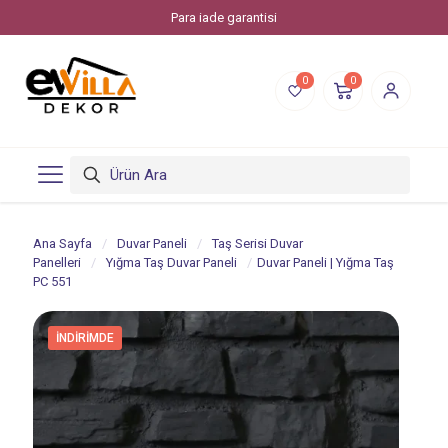
Para iade garantisi
0
0
Ana Sayfa
/
Duvar Paneli
/
Taş Serisi Duvar
Panelleri
/
Yığma Taş Duvar Paneli
/
Duvar Paneli | Yığma Taş
PC 551
İNDIRIMDE