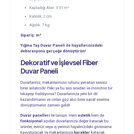
Kapladığı Alan: 3.51 m²
Kalınlık: 2 cm
Ağırlık: 7 Kg
Sipariş: m²
Yığma Taş Duvar Paneli ile hayallerinizdeki
dekorasyonu gerçeğe dönüştürün!
Dekoratif ve İşlevsel
Fiber
Duvar Paneli
Duvarlarınız, mekanlarınızın ruhunu yansıtan sessiz
birer anlatıcıdır. Peki ya bu ses sıradan ve monoton bir
hikayeyi fısıldıyorsa? Duvarlarınıza yeni bir dil
kazandırmanın ve onları göz alıcı birer sanat eserine
dönüştürmenin zamanı geldi!
Duvar panelleri
ile tanışın. Hem
estetik
hem de
fonksiyonel
açıdan duvarlarınıza değer katacak bu
ürünler, evinizi veya iş yerinizi hayalinizdeki görünüme
kavuşturacak ve mekanlarınıza
karakter
katacak.