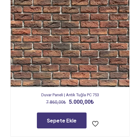
Duvar Paneli | Antik Tuğla PC 753
Orijinal
Şu
5.000,00
₺
7.860,00
₺
fiyat:
andaki
7.860,00₺.
fiyat:
5.000,00₺.
Sepete Ekle