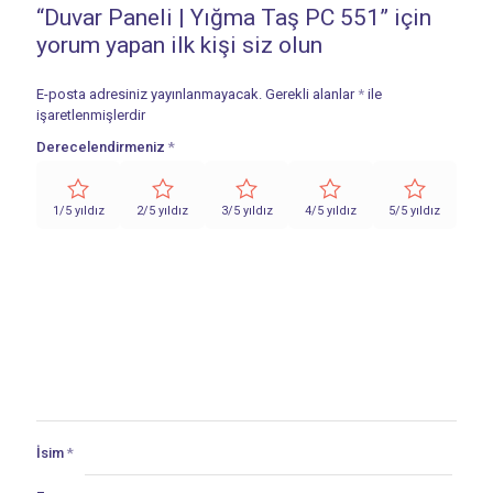
“Duvar Paneli | Yığma Taş PC 551” için
yorum yapan ilk kişi siz olun
E-posta adresiniz yayınlanmayacak.
Gerekli alanlar
*
ile
işaretlenmişlerdir
Derecelendirmeniz
*
1/5 yıldız
2/5 yıldız
3/5 yıldız
4/5 yıldız
5/5 yıldız
İsim
*