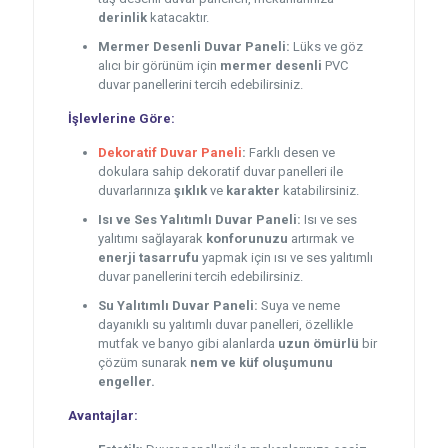
derinlik
katacaktır.
Mermer Desenli Duvar Paneli:
Lüks ve göz
alıcı bir görünüm için
mermer desenli
PVC
duvar panellerini tercih edebilirsiniz.
İşlevlerine Göre:
Dekoratif Duvar Paneli
:
Farklı desen ve
dokulara sahip dekoratif duvar panelleri ile
duvarlarınıza
şıklık
ve
karakter
katabilirsiniz.
Isı ve Ses Yalıtımlı Duvar Paneli:
Isı ve ses
yalıtımı sağlayarak
konforunuzu
artırmak ve
enerji tasarrufu
yapmak için ısı ve ses yalıtımlı
duvar panellerini tercih edebilirsiniz.
Su Yalıtımlı Duvar Paneli:
Suya ve neme
dayanıklı su yalıtımlı duvar panelleri, özellikle
mutfak ve banyo gibi alanlarda
uzun ömürlü
bir
çözüm sunarak
nem ve küf oluşumunu
engeller.
Avantajlar: