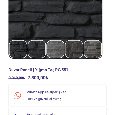
Duvar Paneli | Yığma Taş PC 551
Orijinal
Şu
7.800,00
₺
9.360,00
₺
fiyat:
andaki
9.360,00₺.
fiyat:
WhatsApp ile sipariş ver
7.800,00₺.
Hızlı ve güvenli alışveriş
Arayarak bilgi alın