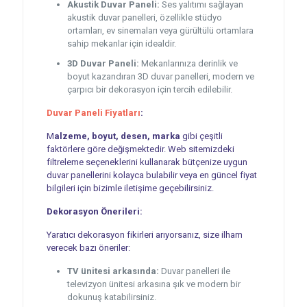
Akustik Duvar Paneli:
Ses yalıtımı sağlayan
akustik duvar panelleri, özellikle stüdyo
ortamları, ev sinemaları veya gürültülü ortamlara
sahip mekanlar için idealdir.
3D Duvar Paneli:
Mekanlarınıza derinlik ve
boyut kazandıran 3D duvar panelleri, modern ve
çarpıcı bir dekorasyon için tercih edilebilir.
Duvar Paneli Fiyatları
:
M
alzeme, boyut, desen, marka
gibi çeşitli
faktörlere göre değişmektedir. Web sitemizdeki
filtreleme seçeneklerini kullanarak bütçenize uygun
duvar panellerini kolayca bulabilir veya en güncel fiyat
bilgileri için bizimle iletişime geçebilirsiniz.
Dekorasyon Önerileri:
Yaratıcı dekorasyon fikirleri arıyorsanız, size ilham
verecek bazı öneriler:
TV ünitesi arkasında:
Duvar panelleri ile
televizyon ünitesi arkasına şık ve modern bir
dokunuş katabilirsiniz.