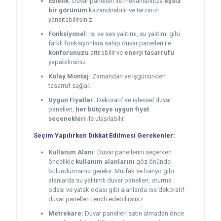
Estetik:
Duvar panelleri ile mekanlarınıza
eşsiz
bir görünüm
kazandırabilir ve tarzınızı
yansıtabilirsiniz.
Fonksiyonel:
Isı ve ses yalıtımı, su yalıtımı gibi
farklı fonksiyonlara sahip duvar panelleri ile
konforunuzu
artırabilir ve
enerji tasarrufu
yapabilirsiniz.
Kolay Montaj:
Zamandan ve işgücünden
tasarruf sağlar.
Uygun Fiyatlar:
Dekoratif ve işlevsel duvar
panelleri,
her bütçeye uygun fiyat
seçenekleri
ile ulaşılabilir.
Seçim Yapılırken Dikkat Edilmesi Gerekenler:
Kullanım Alanı:
Duvar panellerini seçerken
öncelikle
kullanım alanlarını
göz önünde
bulundurmanız gerekir. Mutfak ve banyo gibi
alanlarda su yalıtımlı duvar panelleri, oturma
odası ve yatak odası gibi alanlarda ise dekoratif
duvar panelleri tercih edebilirsiniz.
Metrekare:
Duvar panelleri satın almadan önce