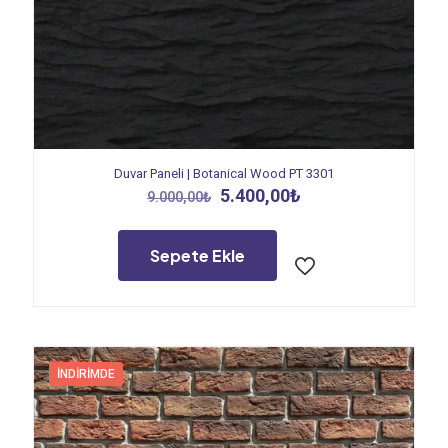
Duvar Paneli | Botanical Wood PT 3301
Orijinal
Şu
5.400,00
₺
9.000,00
₺
fiyat:
andaki
9.000,00₺.
fiyat:
5.400,00₺.
Sepete Ekle
İNDIRIMDE