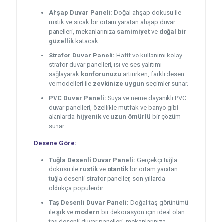
Ahşap Duvar Paneli:
Doğal ahşap dokusu ile
rustik ve sıcak bir ortam yaratan ahşap duvar
panelleri, mekanlarınıza
samimiyet
ve
doğal bir
güzellik
katacak.
Strafor Duvar Paneli:
Hafif ve kullanımı kolay
strafor duvar panelleri, ısı ve ses yalıtımı
sağlayarak
konforunuzu
artırırken, farklı desen
ve modelleri ile
zevkinize uygun
seçimler sunar.
PVC Duvar Paneli:
Suya ve neme dayanıklı PVC
duvar panelleri, özellikle mutfak ve banyo gibi
alanlarda
hijyenik
ve
uzun ömürlü
bir çözüm
sunar.
Desene Göre:
Tuğla Desenli Duvar Paneli:
Gerçekçi tuğla
dokusu ile
rustik
ve
otantik
bir ortam yaratan
tuğla desenli strafor paneller, son yıllarda
oldukça popülerdir.
Taş Desenli Duvar Paneli:
Doğal taş görünümü
ile
şık
ve
modern
bir dekorasyon için ideal olan
taş desenli duvar panelleri, mekanlarınıza