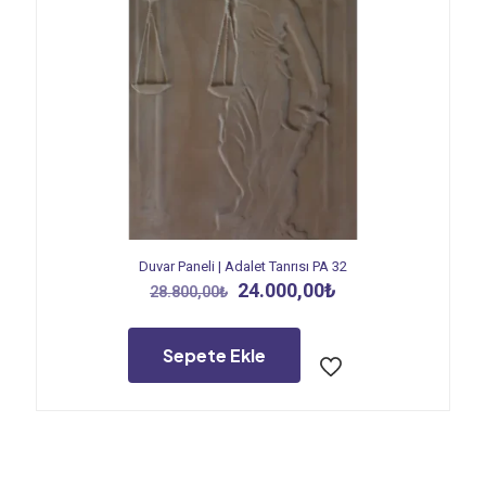
Duvar Paneli | Adalet Tanrısı PA 32
Orijinal
Şu
24.000,00
₺
28.800,00
₺
fiyat:
andaki
28.800,00₺.
fiyat:
24.000,00₺.
Sepete Ekle