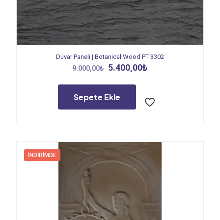
Duvar Paneli | Botanical Wood PT 3302
Orijinal
Şu
5.400,00
₺
9.000,00
₺
fiyat:
andaki
9.000,00₺.
fiyat:
5.400,00₺.
Sepete Ekle
İNDIRIMDE