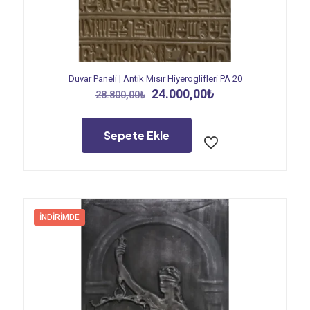
Duvar Paneli | Antik Mısır Hiyeroglifleri PA 20
Orijinal
Şu
24.000,00
₺
28.800,00
₺
fiyat:
andaki
28.800,00₺.
fiyat:
24.000,00₺.
Sepete Ekle
İNDIRIMDE