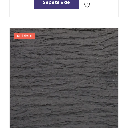
24.000,00₺.
Sepete Ekle
İNDIRIMDE