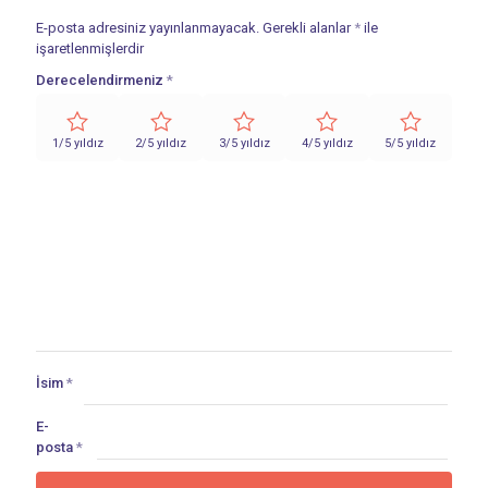
E-posta adresiniz yayınlanmayacak.
Gerekli alanlar
*
ile
işaretlenmişlerdir
Derecelendirmeniz
*
1/5 yıldız
2/5 yıldız
3/5 yıldız
4/5 yıldız
5/5 yıldız
İsim
*
E-
posta
*