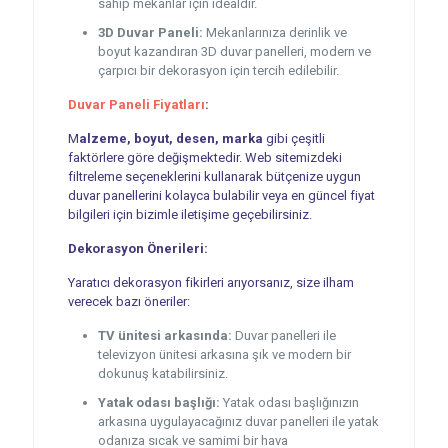
sahip mekanlar için idealdir.
3D Duvar Paneli:
Mekanlarınıza derinlik ve
boyut kazandıran 3D duvar panelleri, modern ve
çarpıcı bir dekorasyon için tercih edilebilir.
Duvar Paneli Fiyatları
:
M
alzeme, boyut, desen, marka
gibi çeşitli
faktörlere göre değişmektedir. Web sitemizdeki
filtreleme seçeneklerini kullanarak bütçenize uygun
duvar panellerini kolayca bulabilir veya en güncel fiyat
bilgileri için bizimle iletişime geçebilirsiniz.
Dekorasyon Önerileri:
Yaratıcı dekorasyon fikirleri arıyorsanız, size ilham
verecek bazı öneriler:
TV ünitesi arkasında:
Duvar panelleri ile
televizyon ünitesi arkasına şık ve modern bir
dokunuş katabilirsiniz.
Yatak odası başlığı:
Yatak odası başlığınızın
arkasına uygulayacağınız duvar panelleri ile yatak
odanıza sıcak ve samimi bir hava