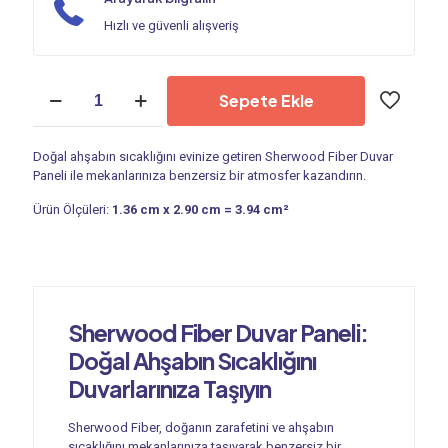
Hızlı ve güvenli alışveriş
Duvar
Sepete Ekle
Paneli
|
Sherwood
Doğal ahşabın sıcaklığını evinize getiren Sherwood Fiber Duvar
PC
Paneli ile mekanlarınıza benzersiz bir atmosfer kazandırın.
2850
adet
Ürün Ölçüleri:
1.36 cm x 2.90 cm = 3.94 cm²
Sherwood Fiber Duvar Paneli:
Doğal Ahşabın Sıcaklığını
Duvarlarınıza Taşıyın
Sherwood Fiber, doğanın zarafetini ve ahşabın
sıcaklığını mekanlarınıza taşıyarak benzersiz bir