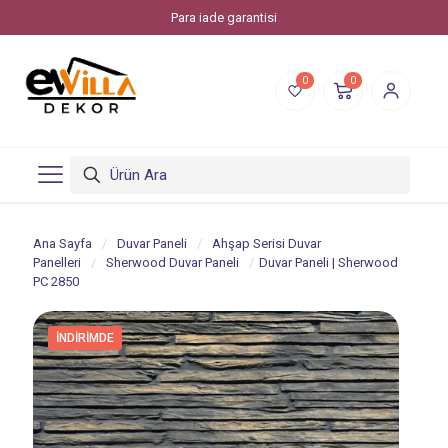
Evvilla Dekor, Piksstone'un bir online alışveriş markasıdır.
0
0
Ana Sayfa
/
Duvar Paneli
/
Ahşap Serisi Duvar
Panelleri
/
Sherwood Duvar Paneli
/
Duvar Paneli | Sherwood
PC 2850
İNDIRIMDE