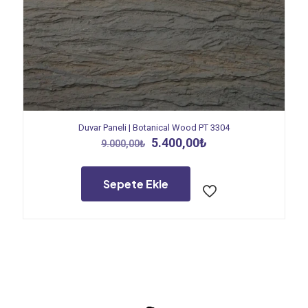
Duvar Paneli | Botanical Wood PT 3304
Orijinal
Şu
5.400,00
₺
9.000,00
₺
fiyat:
andaki
9.000,00₺.
fiyat:
5.400,00₺.
Sepete Ekle