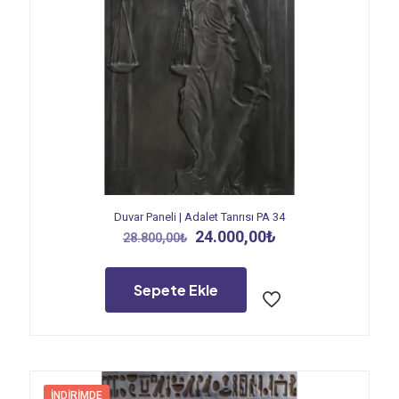
Duvar Paneli | Adalet Tanrısı PA 34
Orijinal
Şu
24.000,00
₺
28.800,00
₺
fiyat:
andaki
28.800,00₺.
fiyat:
24.000,00₺.
Sepete Ekle
İNDIRIMDE