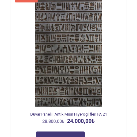
Duvar Paneli | Antik Mısır Hiyeroglifleri PA 21
Orijinal
Şu
24.000,00
₺
28.800,00
₺
fiyat:
andaki
28.800,00₺.
fiyat: