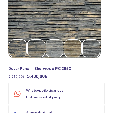
Duvar Paneli | Sherwood PC 2850
Orijinal
Şu
5.400,00
₺
9.960,00
₺
fiyat:
andaki
9.960,00₺.
fiyat:
WhatsApp ile sipariş ver
5.400,00₺.
Hızlı ve güvenli alışveriş
Arayarak bilgi alın