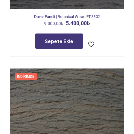
Duvar Paneli | Botanical Wood PT 3302
Orijinal
Şu
5.400,00
₺
9.000,00
₺
fiyat:
andaki
9.000,00₺.
fiyat:
5.400,00₺.
Sepete Ekle
İNDIRIMDE