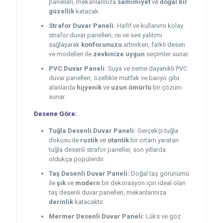
panelleri, mekanlarınıza
samimiyet
ve
doğal bir
güzellik
katacak.
Strafor Duvar Paneli:
Hafif ve kullanımı kolay
strafor duvar panelleri, ısı ve ses yalıtımı
sağlayarak
konforunuzu
artırırken, farklı desen
ve modelleri ile
zevkinize uygun
seçimler sunar.
PVC Duvar Paneli:
Suya ve neme dayanıklı PVC
duvar panelleri, özellikle mutfak ve banyo gibi
alanlarda
hijyenik
ve
uzun ömürlü
bir çözüm
sunar.
Desene Göre:
Tuğla Desenli Duvar Paneli:
Gerçekçi tuğla
dokusu ile
rustik
ve
otantik
bir ortam yaratan
tuğla desenli strafor paneller, son yıllarda
oldukça popülerdir.
Taş Desenli Duvar Paneli:
Doğal taş görünümü
ile
şık
ve
modern
bir dekorasyon için ideal olan
taş desenli duvar panelleri, mekanlarınıza
derinlik
katacaktır.
Mermer Desenli Duvar Paneli:
Lüks ve göz