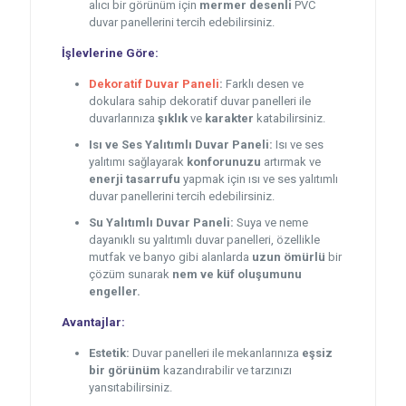
alıcı bir görünüm için
mermer desenli
PVC
duvar panellerini tercih edebilirsiniz.
İşlevlerine Göre:
Dekoratif Duvar Paneli
:
Farklı desen ve
dokulara sahip dekoratif duvar panelleri ile
duvarlarınıza
şıklık
ve
karakter
katabilirsiniz.
Isı ve Ses Yalıtımlı Duvar Paneli:
Isı ve ses
yalıtımı sağlayarak
konforunuzu
artırmak ve
enerji tasarrufu
yapmak için ısı ve ses yalıtımlı
duvar panellerini tercih edebilirsiniz.
Su Yalıtımlı Duvar Paneli:
Suya ve neme
dayanıklı su yalıtımlı duvar panelleri, özellikle
mutfak ve banyo gibi alanlarda
uzun ömürlü
bir
çözüm sunarak
nem ve küf oluşumunu
engeller.
Avantajlar:
Estetik:
Duvar panelleri ile mekanlarınıza
eşsiz
bir görünüm
kazandırabilir ve tarzınızı
yansıtabilirsiniz.