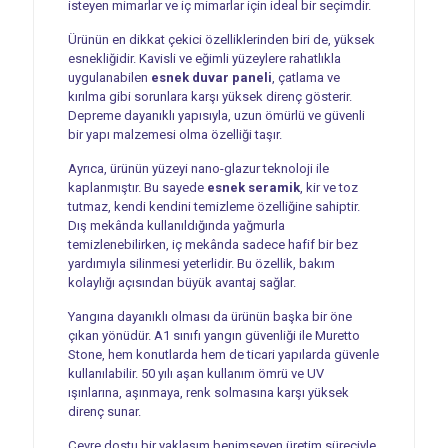
isteyen mimarlar ve iç mimarlar için ideal bir seçimdir.
Ürünün en dikkat çekici özelliklerinden biri de, yüksek
esnekliğidir. Kavisli ve eğimli yüzeylere rahatlıkla
uygulanabilen
esnek duvar paneli
, çatlama ve
kırılma gibi sorunlara karşı yüksek direnç gösterir.
Depreme dayanıklı yapısıyla, uzun ömürlü ve güvenli
bir yapı malzemesi olma özelliği taşır.
Ayrıca, ürünün yüzeyi nano-glazur teknoloji ile
kaplanmıştır. Bu sayede
esnek seramik
, kir ve toz
tutmaz, kendi kendini temizleme özelliğine sahiptir.
Dış mekânda kullanıldığında yağmurla
temizlenebilirken, iç mekânda sadece hafif bir bez
yardımıyla silinmesi yeterlidir. Bu özellik, bakım
kolaylığı açısından büyük avantaj sağlar.
Yangına dayanıklı olması da ürünün başka bir öne
çıkan yönüdür. A1 sınıfı yangın güvenliği ile Muretto
Stone, hem konutlarda hem de ticari yapılarda güvenle
kullanılabilir. 50 yılı aşan kullanım ömrü ve UV
ışınlarına, aşınmaya, renk solmasına karşı yüksek
direnç sunar.
Çevre dostu bir yaklaşım benimseyen üretim süreciyle