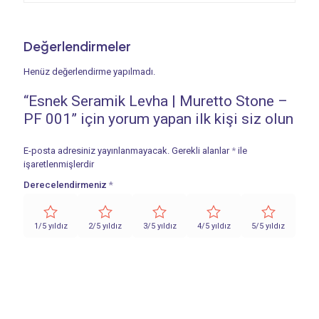
Değerlendirmeler
Henüz değerlendirme yapılmadı.
“Esnek Seramik Levha | Muretto Stone –
PF 001” için yorum yapan ilk kişi siz olun
E-posta adresiniz yayınlanmayacak.
Gerekli alanlar
*
ile
işaretlenmişlerdir
Derecelendirmeniz
*
1/5 yıldız
2/5 yıldız
3/5 yıldız
4/5 yıldız
5/5 yıldız