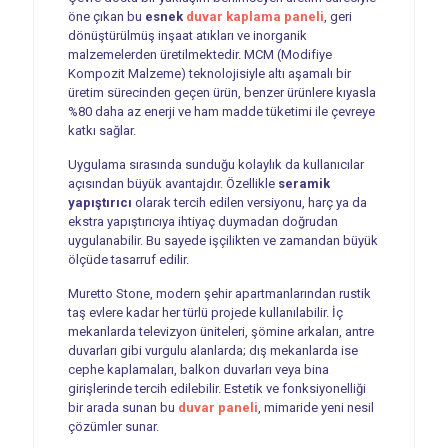
öne çıkan bu
esnek
duvar kaplama paneli
, geri
dönüştürülmüş inşaat atıkları ve inorganik
malzemelerden üretilmektedir. MCM (Modifiye
Kompozit Malzeme) teknolojisiyle altı aşamalı bir
üretim sürecinden geçen ürün, benzer ürünlere kıyasla
%80 daha az enerji ve ham madde tüketimi ile çevreye
katkı sağlar.
Uygulama sırasında sunduğu kolaylık da kullanıcılar
açısından büyük avantajdır. Özellikle
seramik
yapıştırıcı
olarak tercih edilen versiyonu, harç ya da
ekstra yapıştırıcıya ihtiyaç duymadan doğrudan
uygulanabilir. Bu sayede işçilikten ve zamandan büyük
ölçüde tasarruf edilir.
Muretto Stone, modern şehir apartmanlarından rustik
taş evlere kadar her türlü projede kullanılabilir. İç
mekanlarda televizyon üniteleri, şömine arkaları, antre
duvarları gibi vurgulu alanlarda; dış mekanlarda ise
cephe kaplamaları, balkon duvarları veya bina
girişlerinde tercih edilebilir. Estetik ve fonksiyonelliği
bir arada sunan bu
duvar paneli
, mimaride yeni nesil
çözümler sunar.