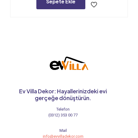
24.000,00₺.
Sepete Ekle
Ev Villa Dekor: Hayallerinizdeki evi
gerçeğe dönüştürün.
Telefon
(0312) 353 00 77
Mail
info@evvilladekor.com