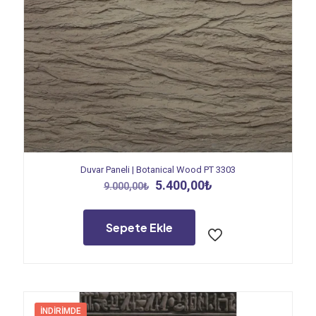
Duvar Paneli | Botanical Wood PT 3303
Orijinal
Şu
5.400,00
₺
9.000,00
₺
fiyat:
andaki
9.000,00₺.
fiyat:
5.400,00₺.
Sepete Ekle
İNDIRIMDE