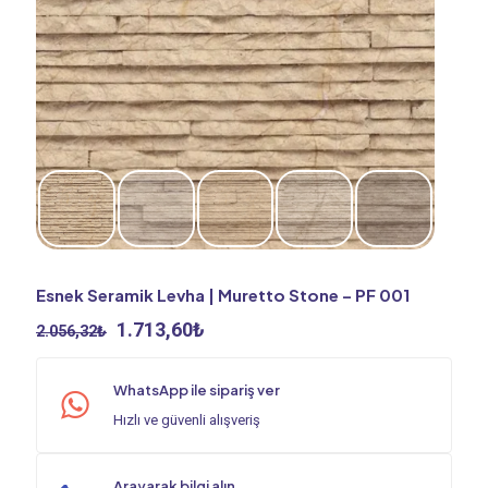
Esnek Seramik Levha | Muretto Stone – PF 001
Orijinal
Şu
1.713,60
₺
2.056,32
₺
fiyat:
andaki
2.056,32₺.
fiyat:
WhatsApp ile sipariş ver
1.713,60₺.
Hızlı ve güvenli alışveriş
Arayarak bilgi alın