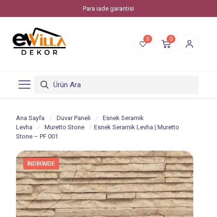
Evvilla Dekor, Piksstone'un bir online alışveriş markasıdır.
0
0
Ana Sayfa
/
Duvar Paneli
/
Esnek Seramik
Levha
/
Muretto Stone
/
Esnek Seramik Levha | Muretto
Stone – PF 001
İNDIRIMDE