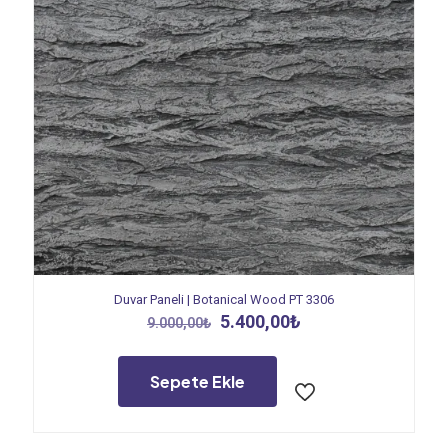
Duvar Paneli | Botanical Wood PT 3306
Orijinal
Şu
5.400,00
₺
9.000,00
₺
fiyat:
andaki
9.000,00₺.
fiyat:
5.400,00₺.
Sepete Ekle