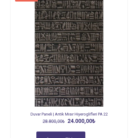
Duvar Paneli | Antik Mısır Hiyeroglifleri PA 22
Orijinal
Şu
24.000,00
₺
28.800,00
₺
fiyat:
andaki
28.800,00₺.
fiyat: