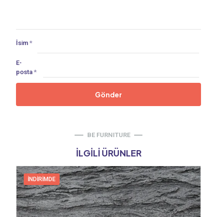
İsim
*
E-
posta
*
BE FURNITURE
İLGILI ÜRÜNLER
İNDIRIMDE