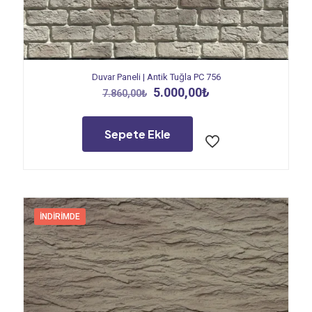
Duvar Paneli | Antik Tuğla PC 756
Orijinal
Şu
5.000,00
₺
7.860,00
₺
fiyat:
andaki
7.860,00₺.
fiyat:
5.000,00₺.
Sepete Ekle
İNDIRIMDE