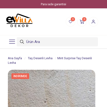
Para iade garantisi
0
0
Ana Sayfa
/
Taş Desenli Levha
/
Mint Surprise Taş Desenli
Levha
İNDIRIMDE