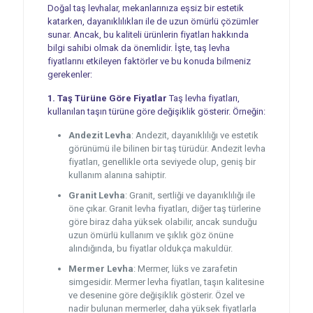
Doğal taş levhalar, mekanlarınıza eşsiz bir estetik
katarken, dayanıklılıkları ile de uzun ömürlü çözümler
sunar. Ancak, bu kaliteli ürünlerin fiyatları hakkında
bilgi sahibi olmak da önemlidir. İşte, taş levha
fiyatlarını etkileyen faktörler ve bu konuda bilmeniz
gerekenler:
1. Taş Türüne Göre Fiyatlar
Taş levha fiyatları,
kullanılan taşın türüne göre değişiklik gösterir. Örneğin:
Andezit Levha
: Andezit, dayanıklılığı ve estetik
görünümü ile bilinen bir taş türüdür. Andezit levha
fiyatları, genellikle orta seviyede olup, geniş bir
kullanım alanına sahiptir.
Granit Levha
: Granit, sertliği ve dayanıklılığı ile
öne çıkar. Granit levha fiyatları, diğer taş türlerine
göre biraz daha yüksek olabilir, ancak sunduğu
uzun ömürlü kullanım ve şıklık göz önüne
alındığında, bu fiyatlar oldukça makuldür.
Mermer Levha
: Mermer, lüks ve zarafetin
simgesidir. Mermer levha fiyatları, taşın kalitesine
ve desenine göre değişiklik gösterir. Özel ve
nadir bulunan mermerler, daha yüksek fiyatlarla