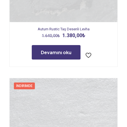
Autum Rustic Taş Desenli Levha
Orijinal
Şu
1.380,00
₺
1.640,00
₺
fiyat:
andaki
1.640,00₺.
fiyat:
1.380,00₺.
Devamını oku
İNDIRIMDE