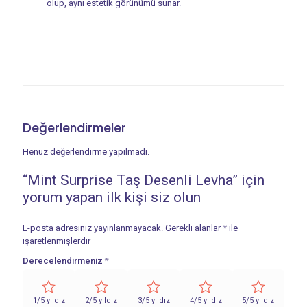
olup, aynı estetik görünümü sunar.
Değerlendirmeler
Henüz değerlendirme yapılmadı.
“Mint Surprise Taş Desenli Levha” için
yorum yapan ilk kişi siz olun
E-posta adresiniz yayınlanmayacak.
Gerekli alanlar
*
ile
işaretlenmişlerdir
Derecelendirmeniz
*
1/5 yıldız
2/5 yıldız
3/5 yıldız
4/5 yıldız
5/5 yıldız