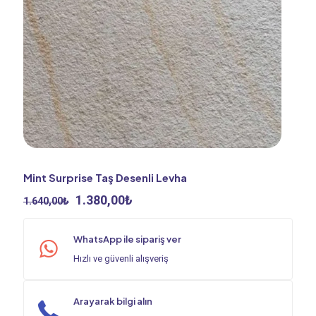
Mint Surprise Taş Desenli Levha
Orijinal
Şu
1.380,00
₺
1.640,00
₺
fiyat:
andaki
1.640,00₺.
fiyat:
WhatsApp ile sipariş ver
1.380,00₺.
Hızlı ve güvenli alışveriş
Arayarak bilgi alın