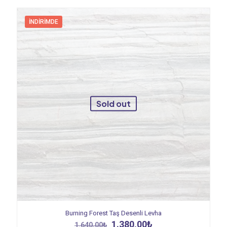
İNDIRIMDE
Sold out
Burning Forest Taş Desenli Levha
Orijinal
Şu
1.380,00
₺
1.640,00
₺