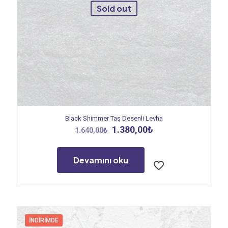
Sold out
Black Shimmer Taş Desenli Levha
Orijinal
Şu
1.380,00
₺
1.640,00
₺
fiyat:
andaki
1.640,00₺.
fiyat:
1.380,00₺.
Devamını oku
İNDIRIMDE