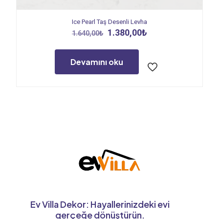
Ice Pearl Taş Desenli Levha
Orijinal
Şu
1.380,00
₺
1.640,00
₺
fiyat:
andaki
1.640,00₺.
fiyat:
1.380,00₺.
Devamını oku
Ev Villa Dekor: Hayallerinizdeki evi
gerçeğe dönüştürün.