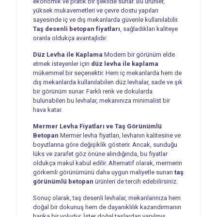
ekonomik ve pratik bir şekilde sunar. Bu ürünler,
yüksek mukavemetleri ve çevre dostu yapıları
sayesinde iç ve dış mekanlarda güvenle kullanılabilir.
Taş desenli betopan fiyatları
, sağladıkları kaliteye
oranla oldukça avantajlıdır.
Düz Levha ile Kaplama
Modern bir görünüm elde
etmek isteyenler için
düz levha ile kaplama
mükemmel bir seçenektir. Hem iç mekanlarda hem de
dış mekanlarda kullanılabilen düz levhalar, sade ve şık
bir görünüm sunar. Farklı renk ve dokularda
bulunabilen bu levhalar, mekanınıza minimalist bir
hava katar.
Mermer Levha Fiyatları ve Taş Görünümlü
Betopan
Mermer levha fiyatları, levhanın kalitesine ve
boyutlarına göre değişiklik gösterir. Ancak, sunduğu
lüks ve zarafet göz önüne alındığında, bu fiyatlar
oldukça makul kabul edilir. Alternatif olarak, mermerin
görkemli görünümünü daha uygun maliyetle sunan
taş
görünümlü betopan
ürünleri de tercih edebilirsiniz.
Sonuç olarak, taş desenli levhalar, mekanlarınıza hem
doğal bir dokunuş hem de dayanıklılık kazandırmanın
harika bir yoludur. İster doğal taşlardan yapılmış