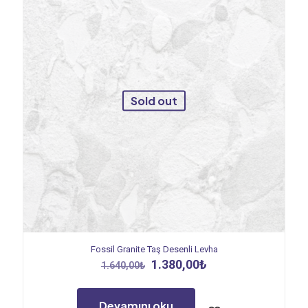
Sold out
Fossil Granite Taş Desenli Levha
Orijinal
Şu
1.380,00
₺
1.640,00
₺
fiyat:
andaki
1.640,00₺.
fiyat:
1.380,00₺.
Devamını oku