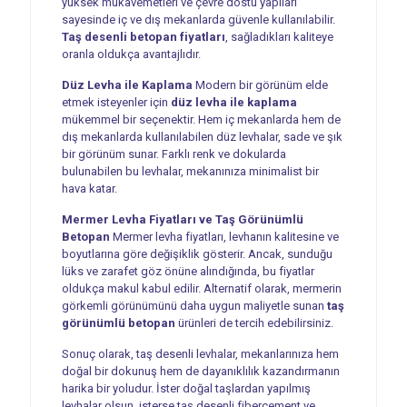
yüksek mukavemetleri ve çevre dostu yapıları
sayesinde iç ve dış mekanlarda güvenle kullanılabilir.
Taş desenli betopan fiyatları
, sağladıkları kaliteye
oranla oldukça avantajlıdır.
Düz Levha ile Kaplama
Modern bir görünüm elde
etmek isteyenler için
düz levha ile kaplama
mükemmel bir seçenektir. Hem iç mekanlarda hem de
dış mekanlarda kullanılabilen düz levhalar, sade ve şık
bir görünüm sunar. Farklı renk ve dokularda
bulunabilen bu levhalar, mekanınıza minimalist bir
hava katar.
Mermer Levha Fiyatları ve Taş Görünümlü
Betopan
Mermer levha fiyatları, levhanın kalitesine ve
boyutlarına göre değişiklik gösterir. Ancak, sunduğu
lüks ve zarafet göz önüne alındığında, bu fiyatlar
oldukça makul kabul edilir. Alternatif olarak, mermerin
görkemli görünümünü daha uygun maliyetle sunan
taş
görünümlü betopan
ürünleri de tercih edebilirsiniz.
Sonuç olarak, taş desenli levhalar, mekanlarınıza hem
doğal bir dokunuş hem de dayanıklılık kazandırmanın
harika bir yoludur. İster doğal taşlardan yapılmış
levhalar olsun, isterse taş desenli fibercement ve