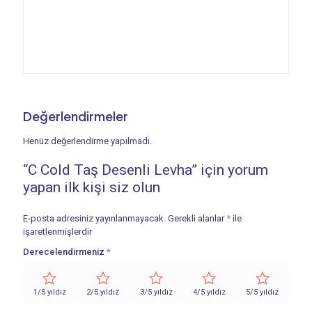
Değerlendirmeler
Henüz değerlendirme yapılmadı.
“C Cold Taş Desenli Levha” için yorum
yapan ilk kişi siz olun
E-posta adresiniz yayınlanmayacak.
Gerekli alanlar
*
ile
işaretlenmişlerdir
Derecelendirmeniz
*
1/5 yıldız
2/5 yıldız
3/5 yıldız
4/5 yıldız
5/5 yıldız