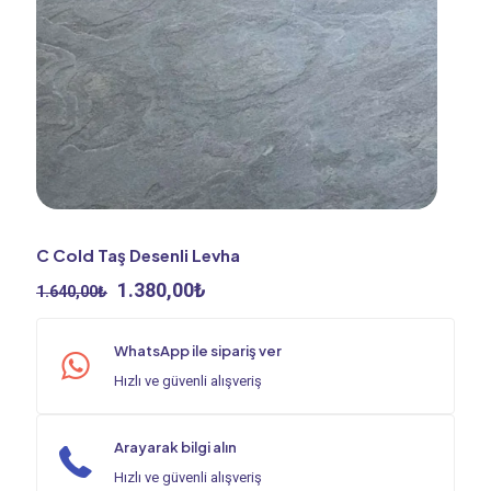
C Cold Taş Desenli Levha
Orijinal
Şu
1.380,00
₺
1.640,00
₺
fiyat:
andaki
1.640,00₺.
fiyat:
WhatsApp ile sipariş ver
1.380,00₺.
Hızlı ve güvenli alışveriş
Arayarak bilgi alın
Hızlı ve güvenli alışveriş