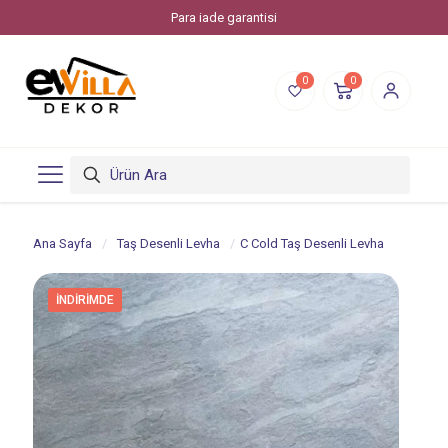
Evvilla Dekor, Piksstone'un bir online alışveriş markasıdır.
0
0
Ana Sayfa
/
Taş Desenli Levha
/
C Cold Taş Desenli Levha
İNDIRIMDE