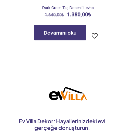
Dark Green Taş Desenli Levha
Orijinal
Şu
1.380,00
₺
1.640,00
₺
fiyat:
andaki
1.640,00₺.
fiyat:
1.380,00₺.
Devamını oku
Ev Villa Dekor: Hayallerinizdeki evi
gerçeğe dönüştürün.