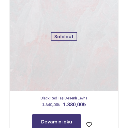
Sold out
Black Red Taş Desenli Levha
Orijinal
Şu
1.380,00
₺
1.640,00
₺
fiyat:
andaki
1.640,00₺.
fiyat:
1.380,00₺.
Devamını oku