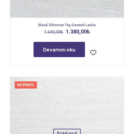
Black Shimmer Taş Desenli Levha
Orijinal
Şu
1.380,00
₺
1.640,00
₺
fiyat:
andaki
1.640,00₺.
fiyat:
1.380,00₺.
Devamını oku
İNDIRIMDE
Sold out