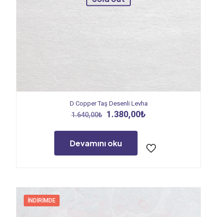
D Copper Taş Desenli Levha
Orijinal
Şu
1.380,00
₺
1.640,00
₺
fiyat:
andaki
1.640,00₺.
fiyat:
1.380,00₺.
Devamını oku
İNDIRIMDE