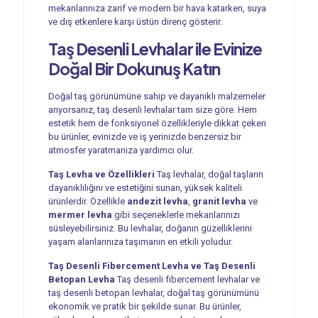
mekanlarınıza zarif ve modern bir hava katarken, suya
ve dış etkenlere karşı üstün direnç gösterir.
Taş Desenli Levhalar ile Evinize
Doğal Bir Dokunuş Katın
Doğal taş görünümüne sahip ve dayanıklı malzemeler
arıyorsanız, taş desenli levhalar tam size göre. Hem
estetik hem de fonksiyonel özellikleriyle dikkat çeken
bu ürünler, evinizde ve iş yerinizde benzersiz bir
atmosfer yaratmanıza yardımcı olur.
Taş Levha ve Özellikleri
Taş levhalar, doğal taşların
dayanıklılığını ve estetiğini sunan, yüksek kaliteli
ürünlerdir. Özellikle
andezit levha
,
granit levha
ve
mermer levha
gibi seçeneklerle mekanlarınızı
süsleyebilirsiniz. Bu levhalar, doğanın güzelliklerini
yaşam alanlarınıza taşımanın en etkili yoludur.
Taş Desenli Fibercement Levha ve Taş Desenli
Betopan Levha
Taş desenli fibercement levhalar ve
taş desenli betopan levhalar, doğal taş görünümünü
ekonomik ve pratik bir şekilde sunar. Bu ürünler,