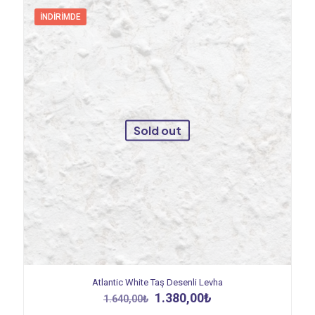
İNDIRIMDE
Sold out
Atlantic White Taş Desenli Levha
Orijinal
Şu
1.380,00
₺
1.640,00
₺
fiyat:
andaki