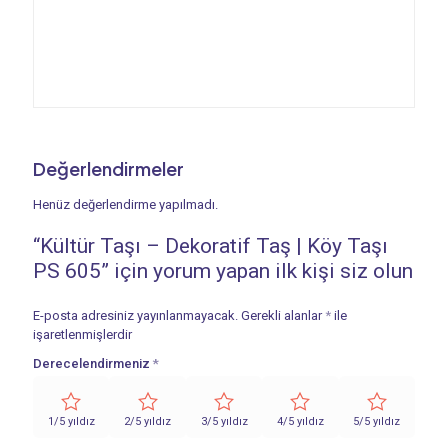
Değerlendirmeler
Henüz değerlendirme yapılmadı.
“Kültür Taşı – Dekoratif Taş | Köy Taşı
PS 605” için yorum yapan ilk kişi siz olun
E-posta adresiniz yayınlanmayacak.
Gerekli alanlar
*
ile
işaretlenmişlerdir
Derecelendirmeniz
*
1/5 yıldız
2/5 yıldız
3/5 yıldız
4/5 yıldız
5/5 yıldız