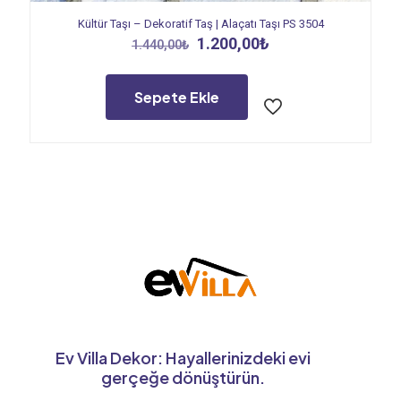
Kültür Taşı – Dekoratif Taş | Alaçatı Taşı PS 3504
Orijinal
Şu
1.200,00
₺
1.440,00
₺
fiyat:
andaki
1.440,00₺.
fiyat:
1.200,00₺.
Sepete Ekle
Ev Villa Dekor: Hayallerinizdeki evi
gerçeğe dönüştürün.