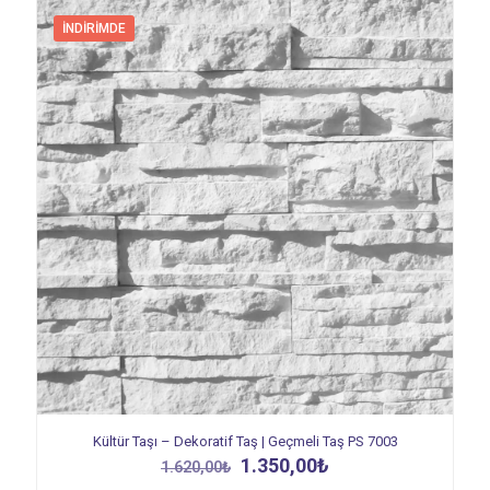
İNDIRIMDE
Kültür Taşı – Dekoratif Taş | Geçmeli Taş PS 7003
Orijinal
Şu
1.350,00
₺
1.620,00
₺
fiyat:
andaki