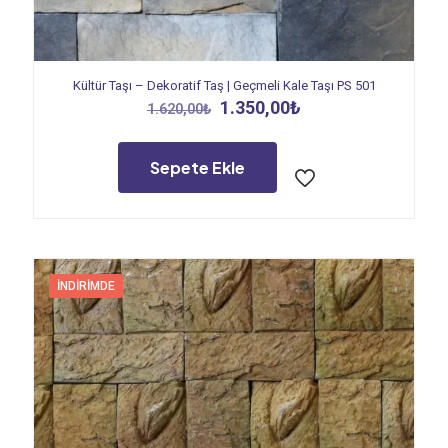
Kültür Taşı – Dekoratif Taş | Geçmeli Kale Taşı PS 501
Orijinal
Şu
1.350,00
₺
1.620,00
₺
fiyat:
andaki
1.620,00₺.
fiyat:
1.350,00₺.
Sepete Ekle
İNDIRIMDE