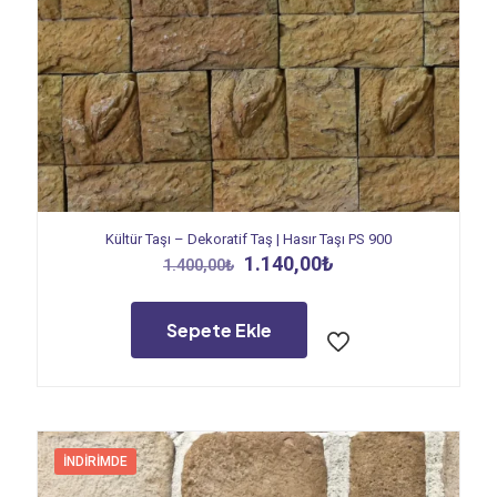
Kültür Taşı – Dekoratif Taş | Hasır Taşı PS 900
Orijinal
Şu
1.140,00
₺
1.400,00
₺
fiyat:
andaki
1.400,00₺.
fiyat:
1.140,00₺.
Sepete Ekle
İNDIRIMDE