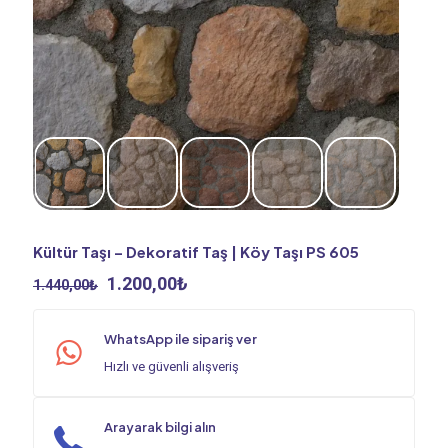
Kültür Taşı – Dekoratif Taş | Köy Taşı PS 605
Orijinal
Şu
1.200,00
₺
1.440,00
₺
fiyat:
andaki
1.440,00₺.
fiyat:
WhatsApp ile sipariş ver
1.200,00₺.
Hızlı ve güvenli alışveriş
Arayarak bilgi alın