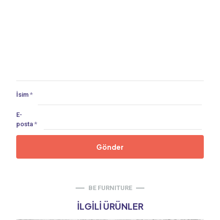
İsim
*
E-
posta
*
BE FURNITURE
İLGILI ÜRÜNLER