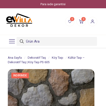
Para iade garantisi
0
0
Ana Sayfa
/
Dekoratif Taş
/
Köy Taşı
/
Kültür Taşı –
Dekoratif Taş | Köy Taşı PS 605
İNDIRIMDE