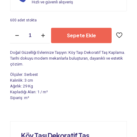
Hızlı ve güvenli alışveriş
600 adet stokta
Kültür
Sepete Ekle
Taşı
-
Dekoratif
Doğal Güzelliği Evlerinize Taşıyın: Köy Taşı Dekoratif Taş Kaplama.
Taş
Tarihi dokuyu modern mekanlarla buluşturan, dayanıklı ve estetik
|
çözüm.
Köy
Taşı
Ölçüler: Serbest
PS
Kalınlık: 3 cm
605
Ağırlık: 29 Kg
adet
Kapladığı Alan: 1 / m²
Sipariş: m²
Köy Taşı Dekoratif Taş