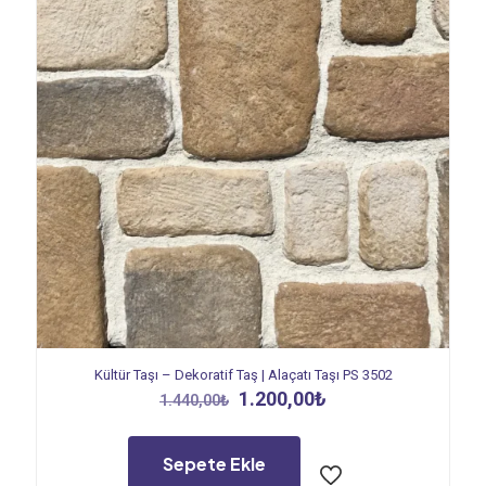
Kültür Taşı – Dekoratif Taş | Alaçatı Taşı PS 3502
Orijinal
Şu
1.200,00
₺
1.440,00
₺
fiyat:
andaki
1.440,00₺.
fiyat:
1.200,00₺.
Sepete Ekle