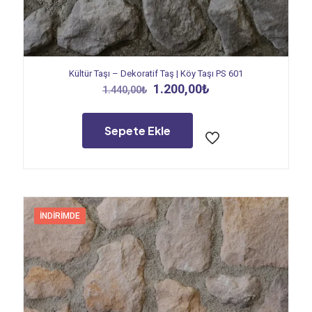
Kültür Taşı – Dekoratif Taş | Köy Taşı PS 601
Orijinal
Şu
1.200,00
₺
1.440,00
₺
fiyat:
andaki
1.440,00₺.
fiyat:
1.200,00₺.
Sepete Ekle
İNDIRIMDE