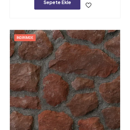
1.200,00₺.
Sepete Ekle
İNDIRIMDE