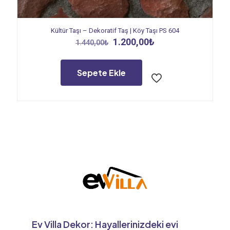
Kültür Taşı – Dekoratif Taş | Köy Taşı PS 604
Orijinal
Şu
1.200,00
₺
1.440,00
₺
fiyat:
andaki
1.440,00₺.
fiyat:
1.200,00₺.
Sepete Ekle
Ev Villa Dekor: Hayallerinizdeki evi