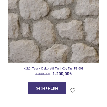
Kültür Taşı – Dekoratif Taş | Köy Taşı PS 603
Orijinal
Şu
1.200,00
₺
1.440,00
₺
fiyat:
andaki
1.440,00₺.
fiyat:
1.200,00₺.
Sepete Ekle