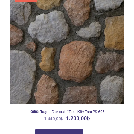
Kültür Taşı – Dekoratif Taş | Köy Taşı PS 605
Orijinal
Şu
1.200,00
₺
1.440,00
₺
fiyat:
andaki
1.440,00₺.
fiyat: