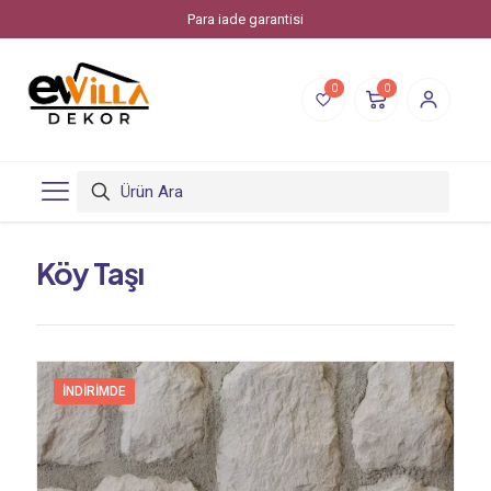
Para iade garantisi
0
0
Köy Taşı
İNDIRIMDE