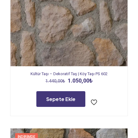
Kültür Taşı – Dekoratif Taş | Köy Taşı PS 602
Orijinal
Şu
1.050,00
₺
1.440,00
₺
fiyat:
andaki
1.440,00₺.
fiyat:
1.050,00₺.
Sepete Ekle
İNDIRIMDE