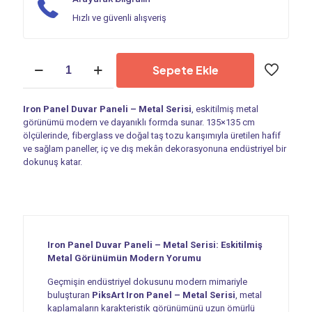
Hızlı ve güvenli alışveriş
Duvar
Sepete Ekle
Paneli
|
Iron
Iron Panel Duvar Paneli – Metal Serisi
, eskitilmiş metal
Panel
görünümü modern ve dayanıklı formda sunar. 135×135 cm
PM
ölçülerinde, fiberglass ve doğal taş tozu karışımıyla üretilen hafif
01
ve sağlam paneller, iç ve dış mekân dekorasyonuna endüstriyel bir
adet
dokunuş katar.
Iron Panel Duvar Paneli – Metal Serisi: Eskitilmiş
Metal Görünümün Modern Yorumu
Geçmişin endüstriyel dokusunu modern mimariyle
buluşturan
PiksArt Iron Panel – Metal Serisi
, metal
kaplamaların karakteristik görünümünü uzun ömürlü