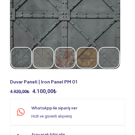
Duvar Paneli | Iron Panel PM 01
Orijinal
Şu
4.100,00
₺
4.920,00
₺
fiyat:
andaki
4.920,00₺.
fiyat:
WhatsApp ile sipariş ver
4.100,00₺.
Hızlı ve güvenli alışveriş
Arayarak bilgi alın