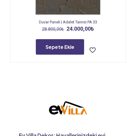
Duvar Paneli | Adalet Tanrısı PA 33
Orijinal
Şu
24.000,00
₺
28.800,00
₺
fiyat:
andaki
28.800,00₺.
fiyat:
24.000,00₺.
Sepete Ekle
Ev Villa Dekor: Hayallerinizdeki evi