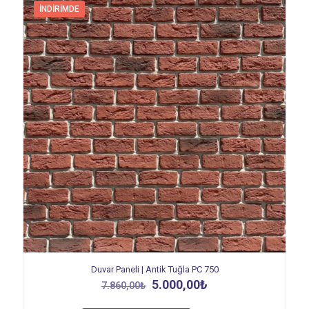
İNDIRIMDE
Duvar Paneli | Antik Tuğla PC 750
Orijinal
Şu
5.000,00
₺
7.860,00
₺
fiyat:
andaki