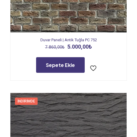
Duvar Paneli | Antik Tuğla PC 752
Orijinal
Şu
5.000,00
₺
7.860,00
₺
fiyat:
andaki
7.860,00₺.
fiyat:
5.000,00₺.
Sepete Ekle
İNDIRIMDE