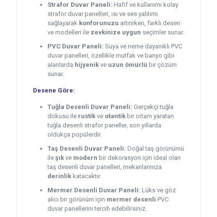
Strafor Duvar Paneli:
Hafif ve kullanımı kolay
strafor duvar panelleri, ısı ve ses yalıtımı
sağlayarak
konforunuzu
artırırken, farklı desen
ve modelleri ile
zevkinize uygun
seçimler sunar.
PVC Duvar Paneli:
Suya ve neme dayanıklı PVC
duvar panelleri, özellikle mutfak ve banyo gibi
alanlarda
hijyenik
ve
uzun ömürlü
bir çözüm
sunar.
Desene Göre:
Tuğla Desenli Duvar Paneli:
Gerçekçi tuğla
dokusu ile
rustik
ve
otantik
bir ortam yaratan
tuğla desenli strafor paneller, son yıllarda
oldukça popülerdir.
Taş Desenli Duvar Paneli:
Doğal taş görünümü
ile
şık
ve
modern
bir dekorasyon için ideal olan
taş desenli duvar panelleri, mekanlarınıza
derinlik
katacaktır.
Mermer Desenli Duvar Paneli:
Lüks ve göz
alıcı bir görünüm için
mermer desenli
PVC
duvar panellerini tercih edebilirsiniz.