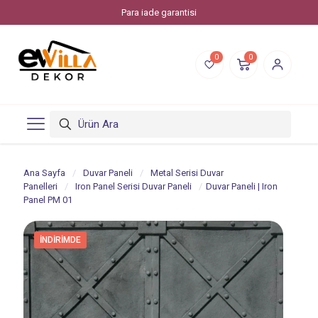
Evvilla Dekor, Piksstone'un bir online alışveriş markasıdır.
0
0
Ana Sayfa
/
Duvar Paneli
/
Metal Serisi Duvar
Panelleri
/
Iron Panel Serisi Duvar Paneli
/
Duvar Paneli | Iron
Panel PM 01
İNDIRIMDE