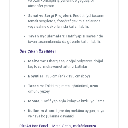
ve özel konseptli iş yerlerinde çağdaş bir
atmosfer yaratır.
Sanat ve Sergi Projeleri:
Endüstriyel tasarım
temalı sergilerde, fotoğraf çekim alanlarında
veya sahne dekorlarında kullanılabilir.
Tavan Uygulamaları:
Hafif yapısı sayesinde
tavan tasarımlarında da güvenle kullanılabilir.
Öne Çıkan Özellikler
Malzeme:
Fiberglass, doğal polyester, doğal
taş tozu, mukavemet arttırıcı katkılar
Boyutlar:
135 cm (en) x 135 cm (boy)
Tasarım:
Eskitilmiş metal görünümü, uzun
ömürlü yüzey
Montaj:
Hafif yapısıyla kolay ve hızlı uygulama
Kullanım Alanı:
İç ve dış mekâna uygun, suya
ve hava koşullarına dayanıklı
PiksArt Iron Panel – Metal Serisi, mekânlarınıza