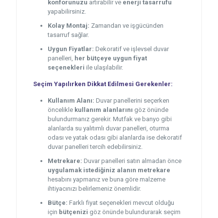
konforunuzu
artırabilir ve
enerji tasarrufu
yapabilirsiniz.
Kolay Montaj:
Zamandan ve işgücünden
tasarruf sağlar.
Uygun Fiyatlar:
Dekoratif ve işlevsel duvar
panelleri,
her bütçeye uygun fiyat
seçenekleri
ile ulaşılabilir.
Seçim Yapılırken Dikkat Edilmesi Gerekenler:
Kullanım Alanı:
Duvar panellerini seçerken
öncelikle
kullanım alanlarını
göz önünde
bulundurmanız gerekir. Mutfak ve banyo gibi
alanlarda su yalıtımlı duvar panelleri, oturma
odası ve yatak odası gibi alanlarda ise dekoratif
duvar panelleri tercih edebilirsiniz.
Metrekare:
Duvar panelleri satın almadan önce
uygulamak istediğiniz alanın metrekare
hesabını yapmanız ve buna göre malzeme
ihtiyacınızı belirlemeniz önemlidir.
Bütçe:
Farklı fiyat seçenekleri mevcut olduğu
için
bütçenizi
göz önünde bulundurarak seçim