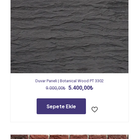
Duvar Paneli | Botanical Wood PT 3302
Orijinal
Şu
5.400,00
₺
9.000,00
₺
fiyat:
andaki
9.000,00₺.
fiyat:
5.400,00₺.
Sepete Ekle