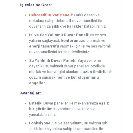
İşlevlerine Göre:
Dekoratif Duvar Paneli
:
Farklı desen ve
dokulara sahip dekoratif duvar panelleri ile
duvarlarınıza
şıklık
ve
karakter
katabilirsiniz.
Isı ve Ses Yalıtımlı Duvar Paneli:
Isı ve ses
yalıtımı sağlayarak
konforunuzu
artırmak ve
enerji tasarrufu
yapmak için ısı ve ses yalıtımlı
duvar panellerini tercih edebilirsiniz.
Su Yalıtımlı Duvar Paneli:
Suya ve neme
dayanıklı su yalıtımlı duvar panelleri, özellikle
mutfak ve banyo gibi alanlarda
uzun ömürlü
bir
çözüm sunarak
nem ve küf oluşumunu
engeller.
Avantajlar:
Estetik:
Duvar panelleri ile mekanlarınıza
eşsiz
bir görünüm
kazandırabilir ve tarzınızı
yansıtabilirsiniz.
Fonksiyonel:
Isı ve ses yalıtımı, su yalıtımı gibi
farklı fonksiyonlara sahip duvar panelleri ile