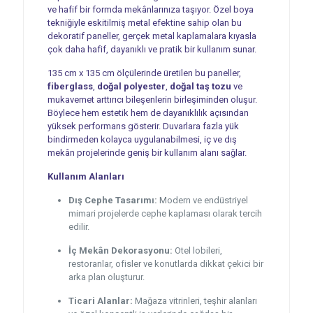
ve hafif bir formda mekânlarınıza taşıyor. Özel boya
tekniğiyle eskitilmiş metal efektine sahip olan bu
dekoratif paneller, gerçek metal kaplamalara kıyasla
çok daha hafif, dayanıklı ve pratik bir kullanım sunar.
135 cm x 135 cm ölçülerinde üretilen bu paneller,
fiberglass
,
doğal polyester
,
doğal taş tozu
ve
mukavemet arttırıcı bileşenlerin birleşiminden oluşur.
Böylece hem estetik hem de dayanıklılık açısından
yüksek performans gösterir. Duvarlara fazla yük
bindirmeden kolayca uygulanabilmesi, iç ve dış
mekân projelerinde geniş bir kullanım alanı sağlar.
Kullanım Alanları
Dış Cephe Tasarımı:
Modern ve endüstriyel
mimari projelerde cephe kaplaması olarak tercih
edilir.
İç Mekân Dekorasyonu:
Otel lobileri,
restoranlar, ofisler ve konutlarda dikkat çekici bir
arka plan oluşturur.
Ticari Alanlar:
Mağaza vitrinleri, teşhir alanları