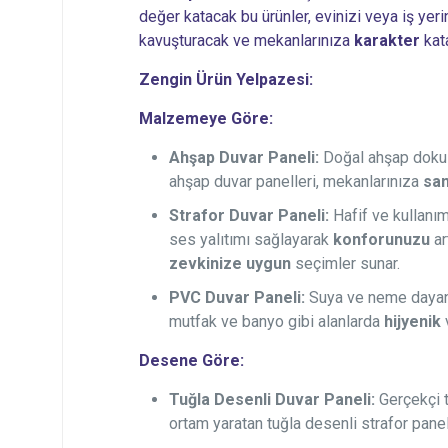
değer katacak bu ürünler, evinizi veya iş yer
kavuşturacak ve mekanlarınıza
karakter
kat
Zengin Ürün Yelpazesi:
Malzemeye Göre:
Ahşap Duvar Paneli:
Doğal ahşap dokusu
ahşap duvar panelleri, mekanlarınıza
sa
Strafor Duvar Paneli:
Hafif ve kullanımı
ses yalıtımı sağlayarak
konforunuzu
ar
zevkinize uygun
seçimler sunar.
PVC Duvar Paneli:
Suya ve neme dayanık
mutfak ve banyo gibi alanlarda
hijyenik
Desene Göre:
Tuğla Desenli Duvar Paneli:
Gerçekçi 
ortam yaratan tuğla desenli strafor panel