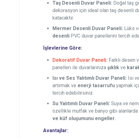
Taş Desenli Duvar Paneli:
Doğal taş g
dekorasyon için ideal olan taş desenli d
katacaktır.
Mermer Desenli Duvar Paneli:
Lüks ve
desenli
PVC duvar panellerini tercih edeb
İşlevlerine Göre:
Dekoratif Duvar Paneli
:
Farklı desen v
panelleri ile duvarlarınıza
şıklık
ve
kara
Isı ve Ses Yalıtımlı Duvar Paneli:
Isı v
artırmak ve
enerji tasarrufu
yapmak için
tercih edebilirsiniz.
Su Yalıtımlı Duvar Paneli:
Suya ve neme 
özellikle mutfak ve banyo gibi alanlard
ve küf oluşumunu engeller.
Avantajlar: