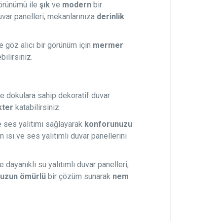
örünümü ile
şık
ve
modern
bir
uvar panelleri, mekanlarınıza
derinlik
 göz alıcı bir görünüm için
mermer
ilirsiniz.
e dokulara sahip dekoratif duvar
kter
katabilirsiniz.
e ses yalıtımı sağlayarak
konforunuzu
 ısı ve ses yalıtımlı duvar panellerini
dayanıklı su yalıtımlı duvar panelleri,
a
uzun ömürlü
bir çözüm sunarak
nem