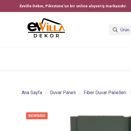
Evvilla Dekor, Piksstone'un bir online alışveriş markasıdır.
Ana Sayfa
/
Duvar Paneli
/
Fiber Duvar Panelleri
İNDIRIMDE