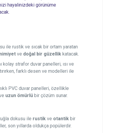
inizi hayalinizdeki görünüme
acak.
 ile rustik ve sıcak bir ortam yaratan
mimiyet
ve
doğal bir güzellik
katacak.
 kolay strafor duvar panelleri, ısı ve
tırırken, farklı desen ve modelleri ile
lı PVC duvar panelleri, özellikle
ve
uzun ömürlü
bir çözüm sunar.
tuğla dokusu ile
rustik
ve
otantik
bir
ler, son yıllarda oldukça popülerdir.