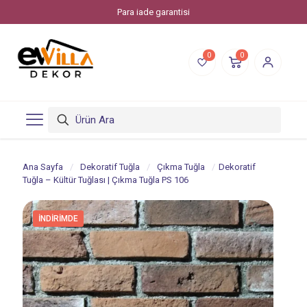
Para iade garantisi
0
0
Ana Sayfa
/
Dekoratif Tuğla
/
Çıkma Tuğla
/
Dekoratif
Tuğla – Kültür Tuğlası | Çıkma Tuğla PS 106
İNDIRIMDE