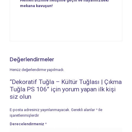
Hemen bizimle iletişime geçin ve hayalinizdeki
mekana kavuşun!
Değerlendirmeler
Henüz değerlendirme yapılmadı.
“Dekoratif Tuğla – Kültür Tuğlası | Çıkma
Tuğla PS 106” için yorum yapan ilk kişi
siz olun
E-posta adresiniz yayınlanmayacak.
Gerekli alanlar
*
ile
işaretlenmişlerdir
Derecelendirmeniz
*