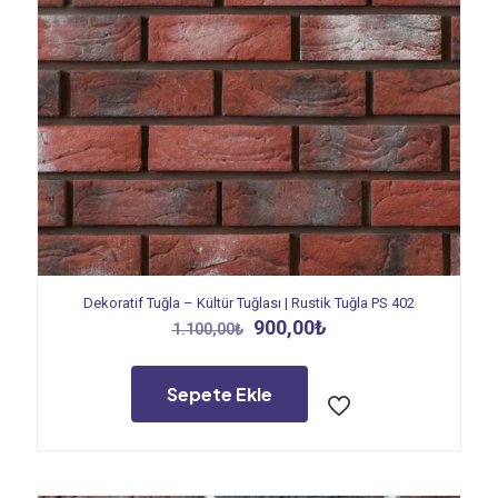
Dekoratif Tuğla – Kültür Tuğlası | Rustik Tuğla PS 402
Orijinal
Şu
900,00
₺
1.100,00
₺
fiyat:
andaki
1.100,00₺.
fiyat:
900,00₺.
Sepete Ekle