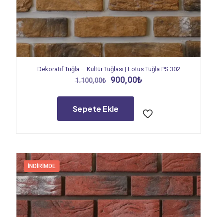
Dekoratif Tuğla – Kültür Tuğlası | Lotus Tuğla PS 302
Orijinal
Şu
900,00
₺
1.100,00
₺
fiyat:
andaki
1.100,00₺.
fiyat:
900,00₺.
Sepete Ekle
İNDIRIMDE