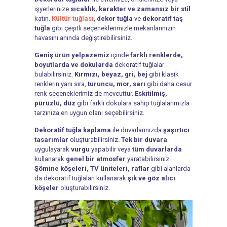
işyerlerinize
sıcaklık, karakter ve zamansız bir stil
katın.
Kültür tuğlası
,
dekor tuğla
ve
dekoratif taş
tuğla
gibi çeşitli seçeneklerimizle mekanlarınızın
havasını anında değiştirebilirsiniz.
Geniş ürün yelpazemiz
içinde
farklı renklerde,
boyutlarda ve dokularda
dekoratif tuğlalar
bulabilirsiniz.
Kırmızı, beyaz, gri, bej
gibi klasik
renklerin yanı sıra,
turuncu, mor, sarı
gibi daha cesur
renk seçeneklerimiz de mevcuttur.
Eskitilmiş,
pürüzlü, düz
gibi farklı dokulara sahip tuğlalarımızla
tarzınıza en uygun olanı seçebilirsiniz.
Dekoratif tuğla kaplama
ile duvarlarınızda
şaşırtıcı
tasarımlar
oluşturabilirsiniz.
Tek bir duvara
uygulayarak
vurgu
yapabilir veya
tüm duvarlarda
kullanarak
genel bir atmosfer
yaratabilirsiniz.
Şömine köşeleri, TV üniteleri, raflar
gibi alanlarda
da dekoratif tuğlaları kullanarak
şık ve göz alıcı
köşeler
oluşturabilirsiniz.