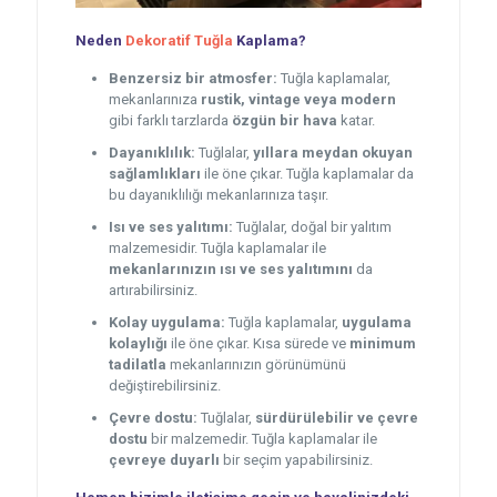
Neden
Dekoratif Tuğla
Kaplama?
Benzersiz bir atmosfer:
Tuğla kaplamalar,
mekanlarınıza
rustik, vintage veya modern
gibi farklı tarzlarda
özgün bir hava
katar.
Dayanıklılık:
Tuğlalar,
yıllara meydan okuyan
sağlamlıkları
ile öne çıkar. Tuğla kaplamalar da
bu dayanıklılığı mekanlarınıza taşır.
Isı ve ses yalıtımı:
Tuğlalar, doğal bir yalıtım
malzemesidir. Tuğla kaplamalar ile
mekanlarınızın ısı ve ses yalıtımını
da
artırabilirsiniz.
Kolay uygulama:
Tuğla kaplamalar,
uygulama
kolaylığı
ile öne çıkar. Kısa sürede ve
minimum
tadilatla
mekanlarınızın görünümünü
değiştirebilirsiniz.
Çevre dostu:
Tuğlalar,
sürdürülebilir ve çevre
dostu
bir malzemedir. Tuğla kaplamalar ile
çevreye duyarlı
bir seçim yapabilirsiniz.