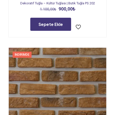
Dekoratif Tuğla – Kültür Tuğlası | Butik Tuğla PS 202
Orijinal
Şu
900,00
₺
1.100,00
₺
fiyat:
andaki
1.100,00₺.
fiyat:
900,00₺.
Sepete Ekle
İNDIRIMDE