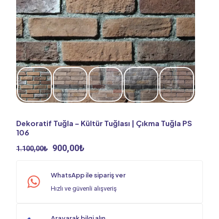
Dekoratif Tuğla – Kültür Tuğlası | Çıkma Tuğla PS
106
Orijinal
Şu
900,00
₺
1.100,00
₺
fiyat:
andaki
1.100,00₺.
fiyat:
WhatsApp ile sipariş ver
900,00₺.
Hızlı ve güvenli alışveriş
Arayarak bilgi alın