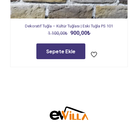
Dekoratif Tuğla – Kültür Tuğlası | Eski Tuğla PS 101
Orijinal
Şu
900,00
₺
1.100,00
₺
fiyat:
andaki
1.100,00₺.
fiyat:
900,00₺.
Sepete Ekle