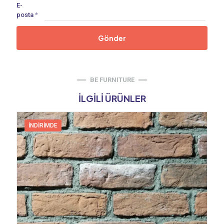
E-
posta
*
BE FURNITURE
İLGILI ÜRÜNLER
İNDIRIMDE