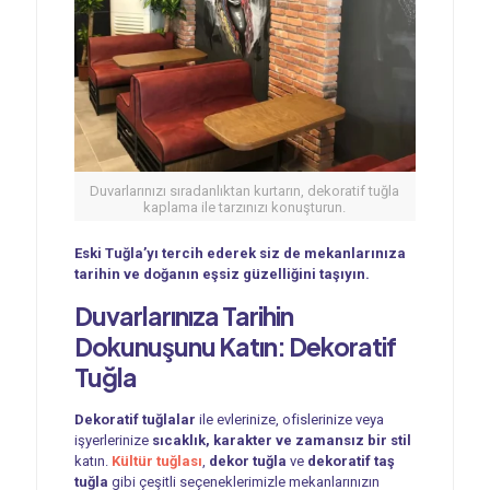
Duvarlarınızı sıradanlıktan kurtarın, dekoratif tuğla
kaplama ile tarzınızı konuşturun.
Eski Tuğla’yı tercih ederek siz de mekanlarınıza
tarihin ve doğanın eşsiz güzelliğini taşıyın.
Duvarlarınıza Tarihin
Dokunuşunu Katın:
Dekoratif
Tuğla
Dekoratif tuğlalar
ile evlerinize, ofislerinize veya
işyerlerinize
sıcaklık, karakter ve zamansız bir stil
katın.
Kültür tuğlası
,
dekor tuğla
ve
dekoratif taş
tuğla
gibi çeşitli seçeneklerimizle mekanlarınızın