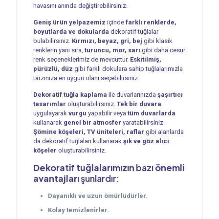
havasını anında değiştirebilirsiniz.
Geniş ürün yelpazemiz
içinde
farklı renklerde,
boyutlarda ve dokularda
dekoratif tuğlalar
bulabilirsiniz.
Kırmızı, beyaz, gri, bej
gibi klasik
renklerin yanı sıra,
turuncu, mor, sarı
gibi daha cesur
renk seçeneklerimiz de mevcuttur.
Eskitilmiş,
pürüzlü, düz
gibi farklı dokulara sahip tuğlalarımızla
tarzınıza en uygun olanı seçebilirsiniz.
Dekoratif tuğla kaplama
ile duvarlarınızda
şaşırtıcı
tasarımlar
oluşturabilirsiniz.
Tek bir duvara
uygulayarak
vurgu
yapabilir veya
tüm duvarlarda
kullanarak
genel bir atmosfer
yaratabilirsiniz.
Şömine köşeleri, TV üniteleri, raflar
gibi alanlarda
da dekoratif tuğlaları kullanarak
şık ve göz alıcı
köşeler
oluşturabilirsiniz.
Dekoratif tuğlalarımızın
bazı
önemli
avantajları
şunlardır:
Dayanıklı ve uzun ömürlüdürler.
Kolay temizlenirler.