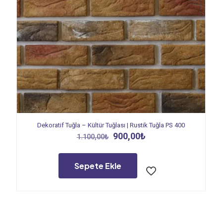
Dekoratif Tuğla – Kültür Tuğlası | Rustik Tuğla PS 400
Orijinal
Şu
900,00
₺
1.100,00
₺
fiyat:
andaki
1.100,00₺.
fiyat:
900,00₺.
Sepete Ekle