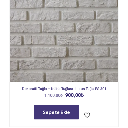
Dekoratif Tuğla – Kültür Tuğlası | Lotus Tuğla PS 301
Orijinal
Şu
900,00
₺
1.100,00
₺
fiyat:
andaki
1.100,00₺.
fiyat:
900,00₺.
Sepete Ekle