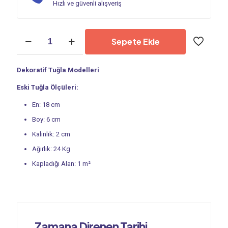
Hızlı ve güvenli alışveriş
Dekoratif
Sepete Ekle
Tuğla
-
Kültür
Dekoratif Tuğla Modelleri
Tuğlası
|
Eski Tuğla Ölçüleri:
Eski
Tuğla
En: 18 cm
PS
Boy: 6 cm
100
adet
Kalınlık: 2 cm
Ağırlık: 24 Kg
Kapladığı Alan: 1 m²
Zamana Direnen Tarihi