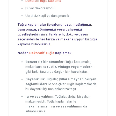
Dekoratif tuğla kaplama
Duvar dekorasyonu
Ücretsiz keşif ve danışmanlık
Tuğla kaplamalar
ile
salonunuzu, mutfağınızı,
banyonuzu, şöminenizi veya bahçenizi
güzelleştirebilirsiniz. Farklı renk, doku ve desen
seçenekleri ile
her tarza ve mekana uygun
bir tuğla
kaplama bulabilirsiniz.
Neden
Dekoratif Tuğla
Kaplama?
Benzersiz bir atmosfer:
Tuğla kaplamalar,
mekanlarınıza
rustik, vintage veya modern
gibi farklı tarzlarda
özgün bir hava
katar.
Dayanıklılık:
Tuğlalar,
yıllara meydan okuyan
sağlamlıkları
ile öne çıkar. Tuğla kaplamalar da
bu dayanıklılığı mekanlarınıza taşır.
Isı ve ses yalıtımı:
Tuğlalar, doğal bir yalıtım
malzemesidir. Tuğla kaplamalar ile
mekanlarınızın ısı ve ses yalıtımını
da
artırabilirsiniz.