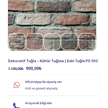
Dekoratif Tuğla – Kültür Tuğlası | Eski Tuğla PS 100
Orijinal
Şu
900,00
₺
1.100,00
₺
fiyat:
andaki
1.100,00₺.
fiyat:
WhatsApp ile sipariş ver
900,00₺.
Hızlı ve güvenli alışveriş
Arayarak bilgi alın