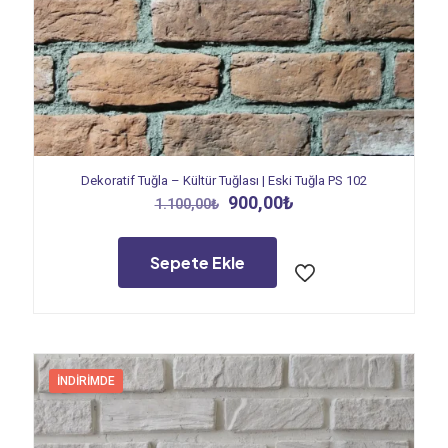
Dekoratif Tuğla – Kültür Tuğlası | Eski Tuğla PS 102
Orijinal
Şu
900,00
₺
1.100,00
₺
fiyat:
andaki
1.100,00₺.
fiyat:
900,00₺.
Sepete Ekle
İNDIRIMDE