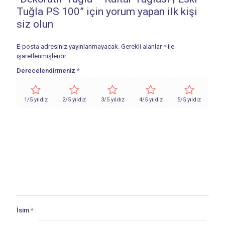
Tuğla PS 100” için yorum yapan ilk kişi
siz olun
E-posta adresiniz yayınlanmayacak.
Gerekli alanlar
*
ile
işaretlenmişlerdir
Derecelendirmeniz
*
1/5 yıldız
2/5 yıldız
3/5 yıldız
4/5 yıldız
5/5 yıldız
İsim
*