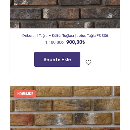
Dekoratif Tuğla – Kültür Tuğlası | Lotus Tuğla PS 306
Orijinal
Şu
900,00
₺
1.100,00
₺
fiyat:
andaki
1.100,00₺.
fiyat:
900,00₺.
Sepete Ekle
İNDIRIMDE