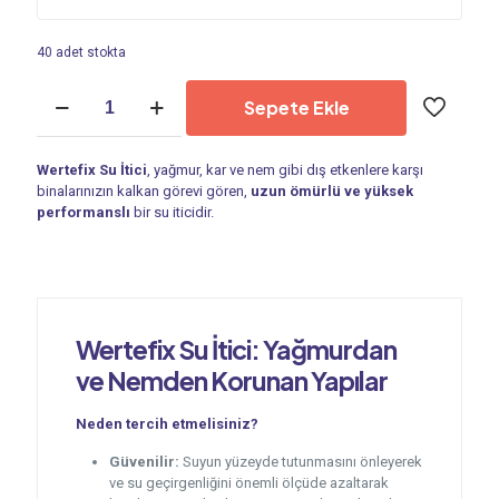
40 adet stokta
Wertefix
Sepete Ekle
Su
İtici
20L
Wertefix Su İtici
, yağmur, kar ve nem gibi dış etkenlere karşı
adet
binalarınızın kalkan görevi gören,
uzun ömürlü ve yüksek
performanslı
bir su iticidir.
Wertefix
Su İtici
: Yağmurdan
ve Nemden Korunan Yapılar
Neden tercih etmelisiniz?
Güvenilir:
Suyun yüzeyde tutunmasını önleyerek
ve su geçirgenliğini önemli ölçüde azaltarak