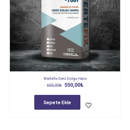
Wertefix Derz Dolgu Harcı
Orijinal
Şu
550,00
₺
650,00
₺
fiyat:
andaki
650,00₺.
fiyat:
550,00₺.
Sepete Ekle