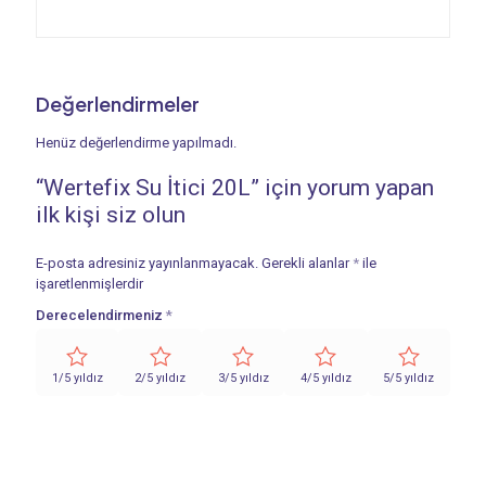
Değerlendirmeler
Henüz değerlendirme yapılmadı.
“Wertefix Su İtici 20L” için yorum yapan
ilk kişi siz olun
E-posta adresiniz yayınlanmayacak.
Gerekli alanlar
*
ile
işaretlenmişlerdir
Derecelendirmeniz
*
1/5 yıldız
2/5 yıldız
3/5 yıldız
4/5 yıldız
5/5 yıldız