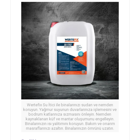
Wertefix Su İtici ile binalarınızı sudan ve nemden
koruyun. Yağmur suyunun duvarlarınıza işlemesini ve
bodrum katlarınıza sızmasını önleyin. Nemden
kaynaklanan küf ve mantar oluşumunu engelleyin.
Binalarınızın ısı yalıtımını koruyun. Bakım ve onarım
masraflarınızı azaltın. Binalarınızın ömrünü uzatın.