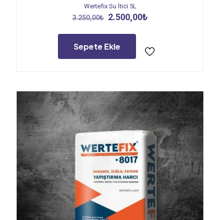
Wertefix Su İtici 5L
Orijinal
Şu
2.500,00
₺
3.250,00
₺
fiyat:
andaki
3.250,00₺.
fiyat:
2.500,00₺.
Sepete Ekle