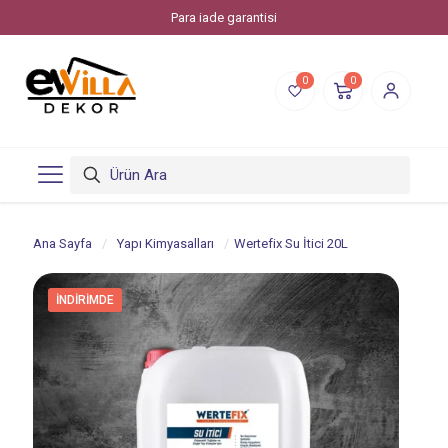
Para iade garantisi
0
0
Ana Sayfa
/
Yapı Kimyasalları
/
Wertefix Su İtici 20L
İNDIRIMDE