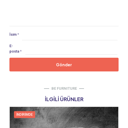
İsim
*
E-
posta
*
BE FURNITURE
İLGILI ÜRÜNLER
İNDIRIMDE