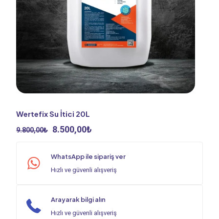
Wertefix Su İtici 20L
Orijinal
Şu
8.500,00
₺
9.800,00
₺
fiyat:
andaki
9.800,00₺.
fiyat:
WhatsApp ile sipariş ver
8.500,00₺.
Hızlı ve güvenli alışveriş
Arayarak bilgi alın
Hızlı ve güvenli alışveriş