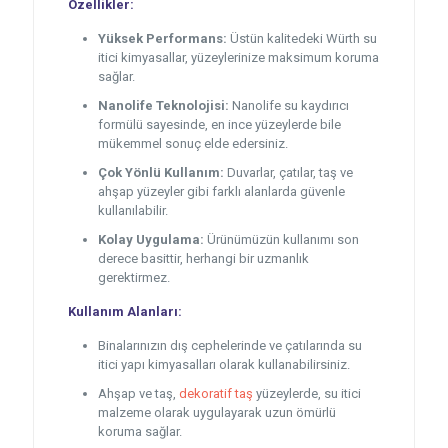
Özellikler:
Yüksek Performans:
Üstün kalitedeki Würth su
itici kimyasallar, yüzeylerinize maksimum koruma
sağlar.
Nanolife Teknolojisi:
Nanolife su kaydırıcı
formülü sayesinde, en ince yüzeylerde bile
mükemmel sonuç elde edersiniz.
Çok Yönlü Kullanım:
Duvarlar, çatılar, taş ve
ahşap yüzeyler gibi farklı alanlarda güvenle
kullanılabilir.
Kolay Uygulama:
Ürünümüzün kullanımı son
derece basittir, herhangi bir uzmanlık
gerektirmez.
Kullanım Alanları:
Binalarınızın dış cephelerinde ve çatılarında su
itici yapı kimyasalları olarak kullanabilirsiniz.
Ahşap ve taş,
dekoratif taş
yüzeylerde, su itici
malzeme olarak uygulayarak uzun ömürlü
koruma sağlar.