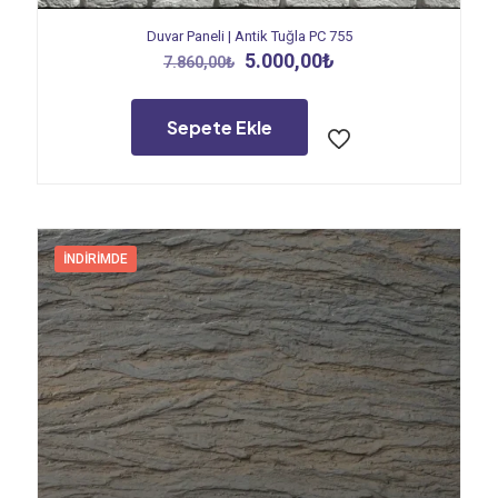
Duvar Paneli | Antik Tuğla PC 755
Orijinal
Şu
5.000,00
₺
7.860,00
₺
fiyat:
andaki
7.860,00₺.
fiyat:
5.000,00₺.
Sepete Ekle
İNDIRIMDE