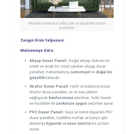
Modern tasarıma sahip şık ve dayanıklı duvar
panelleri.
Zengin Ürün Yelpazesi:
Malzemeye Göre:
Ahşap Duvar Paneli:
Doğal ahşap dokusu ile
rustik ve sıcak bir ortam yaratan ahşap duvar
panelleri, mekanlarınıza
samimiyet
ve
doğal bir
güzellik
katacak.
Strafor Duvar Paneli:
Hafif ve kullanımı kolay
strafor duvar panelleri, ısı ve ses yalıtımı
sağlayarak
konforunuzu
artırırken, farklı desen
ve modelleri ile
zevkinize uygun
seçimler sunar.
PVC Duvar Paneli:
Suya ve neme dayanıklı PVC
duvar panelleri, özellikle mutfak ve banyo gibi
alanlarda
hijyenik
ve
uzun ömürlü
bir çözüm
sunar.