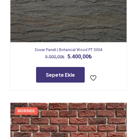
Duvar Paneli | Botanical Wood PT 3304
Orijinal
Şu
5.400,00
₺
9.000,00
₺
fiyat:
andaki
9.000,00₺.
fiyat:
5.400,00₺.
Sepete Ekle
İNDIRIMDE