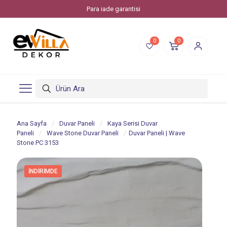
Para iade garantisi
0
0
Ana Sayfa
/
Duvar Paneli
/
Kaya Serisi Duvar
Paneli
/
Wave Stone Duvar Paneli
/
Duvar Paneli | Wave
Stone PC 3153
İNDIRIMDE