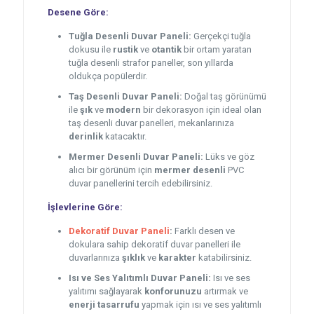
Desene Göre:
Tuğla Desenli Duvar Paneli:
Gerçekçi tuğla
dokusu ile
rustik
ve
otantik
bir ortam yaratan
tuğla desenli strafor paneller, son yıllarda
oldukça popülerdir.
Taş Desenli Duvar Paneli:
Doğal taş görünümü
ile
şık
ve
modern
bir dekorasyon için ideal olan
taş desenli duvar panelleri, mekanlarınıza
derinlik
katacaktır.
Mermer Desenli Duvar Paneli:
Lüks ve göz
alıcı bir görünüm için
mermer desenli
PVC
duvar panellerini tercih edebilirsiniz.
İşlevlerine Göre:
Dekoratif Duvar Paneli
:
Farklı desen ve
dokulara sahip dekoratif duvar panelleri ile
duvarlarınıza
şıklık
ve
karakter
katabilirsiniz.
Isı ve Ses Yalıtımlı Duvar Paneli:
Isı ve ses
yalıtımı sağlayarak
konforunuzu
artırmak ve
enerji tasarrufu
yapmak için ısı ve ses yalıtımlı