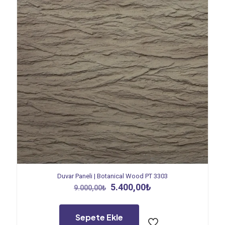
Duvar Paneli | Botanical Wood PT 3303
Orijinal
Şu
5.400,00
₺
9.000,00
₺
fiyat:
andaki
9.000,00₺.
fiyat:
5.400,00₺.
Sepete Ekle