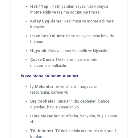
Hafif Yapı:
Hafif yapıları sayesinde kolayca
monte edilir ve taşıma sorunu yaratmaz.
Kolay Uygulama:
Kesilmesi ve monte edilmesi
kolaydır.
Isı ve Ses Yalıtımı:
Isı ve ses yalıtımına katkıda
bulunur.
Hijyenik:
Kolayca temizlenebilir ve hijyeniktir.
Çevre Dostu:
Üretiminde çevre dostu
malzemeler kullanılır.
Wave Stone Kullanım Alanları:
İç Mekanlar:
Evler, ofisler, mağazalar,
restoranlar, kafeler vb.
Dış Cepheler:
Binaların dış cepheleri, bahçe
duvarları, havuz kenarları vb.
Islak Mekanlar:
Mutfaklar, banyolar, duş alanları
vb.
TV Üniteleri:
TV ünitelerinin arkası için dekoratif
kaplama