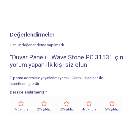
Değerlendirmeler
Henüz değerlendirme yapılmadı.
“Duvar Paneli | Wave Stone PC 3153” için
yorum yapan ilk kişi siz olun
E-posta adresiniz yayınlanmayacak.
Gerekli alanlar
*
ile
işaretlenmişlerdir
Derecelendirmeniz
*
1/5 yıldız
2/5 yıldız
3/5 yıldız
4/5 yıldız
5/5 yıldız