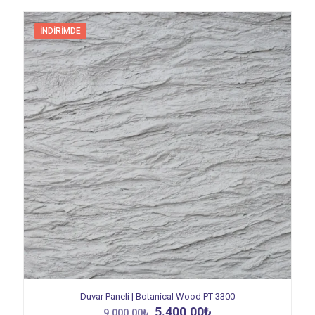
İNDIRIMDE
Duvar Paneli | Botanical Wood PT 3300
Orijinal
Şu
5.400,00
₺
9.000,00
₺