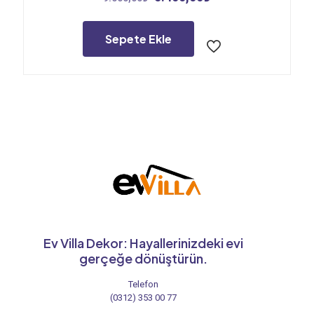
fiyat:
andaki
9.000,00₺.
fiyat:
5.400,00₺.
Sepete Ekle
Ev Villa Dekor: Hayallerinizdeki evi
gerçeğe dönüştürün.
Telefon
(0312) 353 00 77