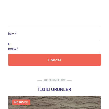
İsim
*
E-
posta
*
BE FURNITURE
İLGILI ÜRÜNLER
İNDIRIMDE