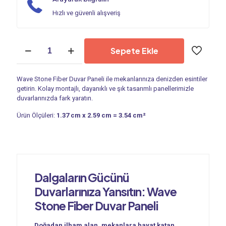
Hızlı ve güvenli alışveriş
Duvar
Sepete Ekle
Paneli
|
Wave
Wave Stone Fiber Duvar Paneli ile mekanlarınıza denizden esintiler
Stone
getirin. Kolay montajlı, dayanıklı ve şık tasarımlı panellerimizle
PC
duvarlarınızda fark yaratın.
3153
adet
Ürün Ölçüleri:
1.37 cm x 2.59 cm = 3.54 cm²
Dalgaların Gücünü
Duvarlarınıza Yansıtın: Wave
Stone Fiber Duvar Paneli
Doğadan ilham alan, mekanlara hayat katan