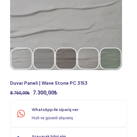
Duvar Paneli | Wave Stone PC 3153
Orijinal
Şu
7.300,00
₺
8.760,00
₺
fiyat:
andaki
8.760,00₺.
fiyat:
WhatsApp ile sipariş ver
7.300,00₺.
Hızlı ve güvenli alışveriş
Arayarak bilgi alın