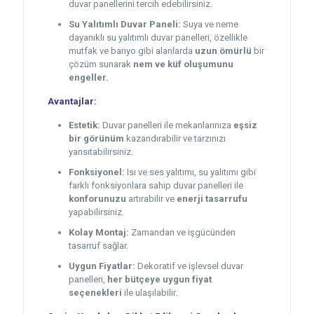
duvar panellerini tercih edebilirsiniz.
Su Yalıtımlı Duvar Paneli:
Suya ve neme
dayanıklı su yalıtımlı duvar panelleri, özellikle
mutfak ve banyo gibi alanlarda
uzun ömürlü
bir
çözüm sunarak
nem ve küf oluşumunu
engeller.
Avantajlar:
Estetik:
Duvar panelleri ile mekanlarınıza
eşsiz
bir görünüm
kazandırabilir ve tarzınızı
yansıtabilirsiniz.
Fonksiyonel:
Isı ve ses yalıtımı, su yalıtımı gibi
farklı fonksiyonlara sahip duvar panelleri ile
konforunuzu
artırabilir ve
enerji tasarrufu
yapabilirsiniz.
Kolay Montaj:
Zamandan ve işgücünden
tasarruf sağlar.
Uygun Fiyatlar:
Dekoratif ve işlevsel duvar
panelleri,
her bütçeye uygun fiyat
seçenekleri
ile ulaşılabilir.