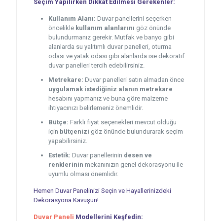
Seçim Yapılırken Dikkat Edilmesi Gerekenler:
Kullanım Alanı:
Duvar panellerini seçerken
öncelikle
kullanım alanlarını
göz önünde
bulundurmanız gerekir. Mutfak ve banyo gibi
alanlarda su yalıtımlı duvar panelleri, oturma
odası ve yatak odası gibi alanlarda ise dekoratif
duvar panelleri tercih edebilirsiniz.
Metrekare:
Duvar panelleri satın almadan önce
uygulamak istediğiniz alanın metrekare
hesabını yapmanız ve buna göre malzeme
ihtiyacınızı belirlemeniz önemlidir.
Bütçe:
Farklı fiyat seçenekleri mevcut olduğu
için
bütçenizi
göz önünde bulundurarak seçim
yapabilirsiniz.
Estetik:
Duvar panellerinin
desen ve
renklerinin
mekanınızın genel dekorasyonu ile
uyumlu olması önemlidir.
Hemen Duvar Panelinizi Seçin ve Hayallerinizdeki
Dekorasyona Kavuşun!
Duvar Paneli
Modellerini Keşfedin: