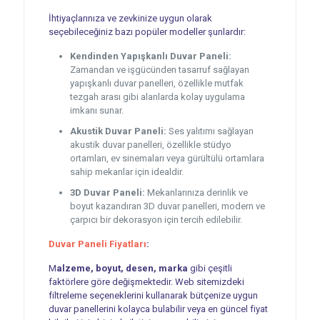
İhtiyaçlarınıza ve zevkinize uygun olarak
seçebileceğiniz bazı popüler modeller şunlardır:
Kendinden Yapışkanlı Duvar Paneli:
Zamandan ve işgücünden tasarruf sağlayan
yapışkanlı duvar panelleri, özellikle mutfak
tezgah arası gibi alanlarda kolay uygulama
imkanı sunar.
Akustik Duvar Paneli:
Ses yalıtımı sağlayan
akustik duvar panelleri, özellikle stüdyo
ortamları, ev sinemaları veya gürültülü ortamlara
sahip mekanlar için idealdir.
3D Duvar Paneli:
Mekanlarınıza derinlik ve
boyut kazandıran 3D duvar panelleri, modern ve
çarpıcı bir dekorasyon için tercih edilebilir.
Duvar Paneli Fiyatları
:
M
alzeme, boyut, desen, marka
gibi çeşitli
faktörlere göre değişmektedir. Web sitemizdeki
filtreleme seçeneklerini kullanarak bütçenize uygun
duvar panellerini kolayca bulabilir veya en güncel fiyat