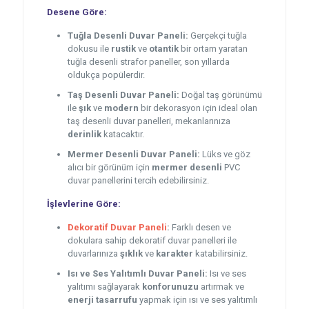
Desene Göre:
Tuğla Desenli Duvar Paneli:
Gerçekçi tuğla
dokusu ile
rustik
ve
otantik
bir ortam yaratan
tuğla desenli strafor paneller, son yıllarda
oldukça popülerdir.
Taş Desenli Duvar Paneli:
Doğal taş görünümü
ile
şık
ve
modern
bir dekorasyon için ideal olan
taş desenli duvar panelleri, mekanlarınıza
derinlik
katacaktır.
Mermer Desenli Duvar Paneli:
Lüks ve göz
alıcı bir görünüm için
mermer desenli
PVC
duvar panellerini tercih edebilirsiniz.
İşlevlerine Göre:
Dekoratif Duvar Paneli
:
Farklı desen ve
dokulara sahip dekoratif duvar panelleri ile
duvarlarınıza
şıklık
ve
karakter
katabilirsiniz.
Isı ve Ses Yalıtımlı Duvar Paneli:
Isı ve ses
yalıtımı sağlayarak
konforunuzu
artırmak ve
enerji tasarrufu
yapmak için ısı ve ses yalıtımlı