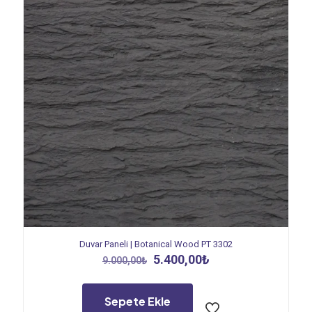
Duvar Paneli | Botanical Wood PT 3302
Orijinal
Şu
5.400,00
₺
9.000,00
₺
fiyat:
andaki
9.000,00₺.
fiyat:
5.400,00₺.
Sepete Ekle