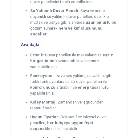
duvar panellerini tercih edebilirsiniz.
Su Yalıtımlı Duvar Paneli:
Suya ve neme
dayanıklı su yalıtımlı duvar panelleri, özellikle
mutfak ve banyo gibi alanlarda
uzun ömürlü
bir
çözüm sunarak
nem ve küf oluşumunu
engeller.
Avantajlar:
Estetik:
Duvar panelleri ile mekanlarınıza
eşsiz
bir görünüm
kazandırabilir ve tarzınızı
yansıtabilirsiniz.
Fonksiyonel:
Isı ve ses yalıtımı, su yalıtımı gibi
farklı fonksiyonlara sahip duvar panelleri ile
konforunuzu
artırabilir ve
enerji tasarrufu
yapabilirsiniz.
Kolay Montaj:
Zamandan ve işgücünden
tasarruf sağlar.
Uygun Fiyatlar:
Dekoratif ve işlevsel duvar
panelleri,
her bütçeye uygun fiyat
seçenekleri
ile ulaşılabilir.