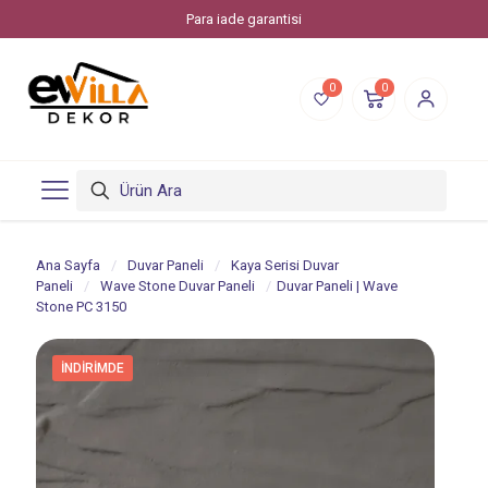
Para iade garantisi
0
0
Ana Sayfa
/
Duvar Paneli
/
Kaya Serisi Duvar
Paneli
/
Wave Stone Duvar Paneli
/
Duvar Paneli | Wave
Stone PC 3150
İNDIRIMDE