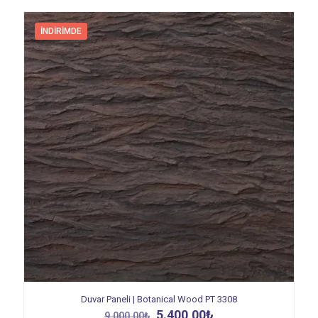
İNDIRIMDE
Duvar Paneli | Botanical Wood PT 3308
Orijinal
Şu
5.400,00
₺
9.000,00
₺