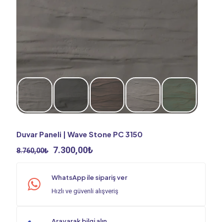
Duvar Paneli | Wave Stone PC 3150
Orijinal
Şu
7.300,00
₺
8.760,00
₺
fiyat:
andaki
8.760,00₺.
fiyat:
WhatsApp ile sipariş ver
7.300,00₺.
Hızlı ve güvenli alışveriş
Arayarak bilgi alın