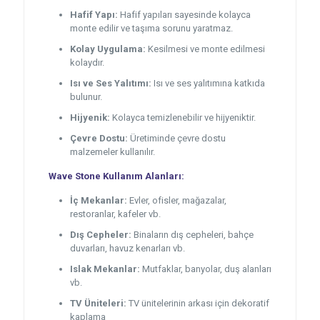
Hafif Yapı:
Hafif yapıları sayesinde kolayca
monte edilir ve taşıma sorunu yaratmaz.
Kolay Uygulama:
Kesilmesi ve monte edilmesi
kolaydır.
Isı ve Ses Yalıtımı:
Isı ve ses yalıtımına katkıda
bulunur.
Hijyenik:
Kolayca temizlenebilir ve hijyeniktir.
Çevre Dostu:
Üretiminde çevre dostu
malzemeler kullanılır.
Wave Stone Kullanım Alanları:
İç Mekanlar:
Evler, ofisler, mağazalar,
restoranlar, kafeler vb.
Dış Cepheler:
Binaların dış cepheleri, bahçe
duvarları, havuz kenarları vb.
Islak Mekanlar:
Mutfaklar, banyolar, duş alanları
vb.
TV Üniteleri:
TV ünitelerinin arkası için dekoratif
kaplama