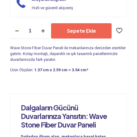
Hızlı ve güvenli alışveriş
Duvar
Sepete Ekle
Paneli
|
Wave
Wave Stone Fiber Duvar Paneli ile mekanlarınıza denizden esintiler
Stone
getirin. Kolay montajlı, dayanıklı ve şık tasarımlı panellerimizle
PC
duvarlarınızda fark yaratın.
3150
adet
Ürün Ölçüleri:
1.37 cm x 2.59 cm = 3.54 cm²
Dalgaların Gücünü
Duvarlarınıza Yansıtın: Wave
Stone Fiber Duvar Paneli
Doğadan ilham alan, mekanlara hayat katan