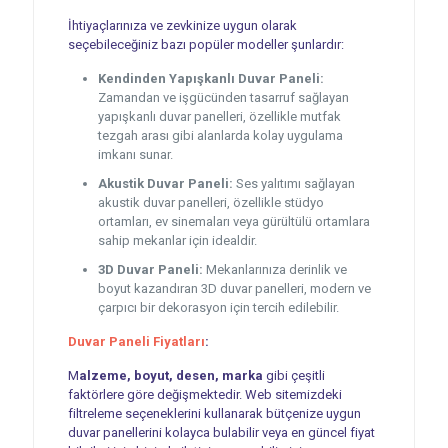
İhtiyaçlarınıza ve zevkinize uygun olarak
seçebileceğiniz bazı popüler modeller şunlardır:
Kendinden Yapışkanlı Duvar Paneli:
Zamandan ve işgücünden tasarruf sağlayan
yapışkanlı duvar panelleri, özellikle mutfak
tezgah arası gibi alanlarda kolay uygulama
imkanı sunar.
Akustik Duvar Paneli:
Ses yalıtımı sağlayan
akustik duvar panelleri, özellikle stüdyo
ortamları, ev sinemaları veya gürültülü ortamlara
sahip mekanlar için idealdir.
3D Duvar Paneli:
Mekanlarınıza derinlik ve
boyut kazandıran 3D duvar panelleri, modern ve
çarpıcı bir dekorasyon için tercih edilebilir.
Duvar Paneli Fiyatları
:
M
alzeme, boyut, desen, marka
gibi çeşitli
faktörlere göre değişmektedir. Web sitemizdeki
filtreleme seçeneklerini kullanarak bütçenize uygun
duvar panellerini kolayca bulabilir veya en güncel fiyat