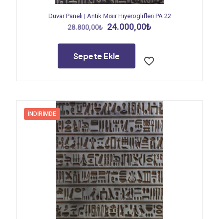
Duvar Paneli | Antik Mısır Hiyeroglifleri PA 22
Orijinal
Şu
24.000,00
₺
28.800,00
₺
fiyat:
andaki
28.800,00₺.
fiyat:
24.000,00₺.
Sepete Ekle
İNDIRIMDE