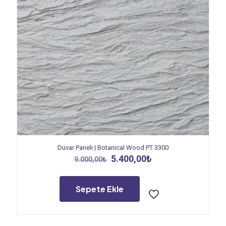
Duvar Paneli | Botanical Wood PT 3300
Orijinal
Şu
5.400,00
₺
9.000,00
₺
fiyat:
andaki
9.000,00₺.
fiyat:
5.400,00₺.
Sepete Ekle