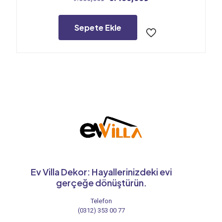
fiyat:
andaki
9.000,00₺.
fiyat:
5.400,00₺.
Sepete Ekle
Ev Villa Dekor: Hayallerinizdeki evi
gerçeğe dönüştürün.
Telefon
(0312) 353 00 77