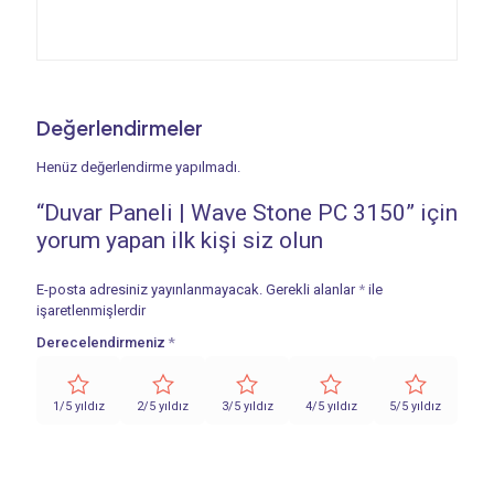
Değerlendirmeler
Henüz değerlendirme yapılmadı.
“Duvar Paneli | Wave Stone PC 3150” için
yorum yapan ilk kişi siz olun
E-posta adresiniz yayınlanmayacak.
Gerekli alanlar
*
ile
işaretlenmişlerdir
Derecelendirmeniz
*
1/5 yıldız
2/5 yıldız
3/5 yıldız
4/5 yıldız
5/5 yıldız