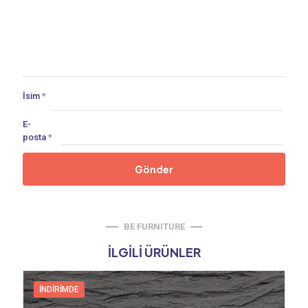
İsim
*
E-
posta
*
BE FURNITURE
İLGILI ÜRÜNLER
İNDIRIMDE