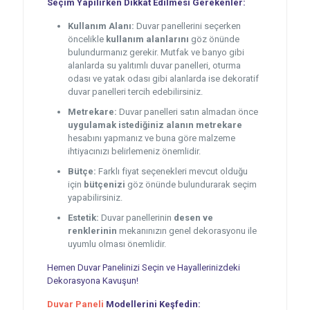
Seçim Yapılırken Dikkat Edilmesi Gerekenler:
Kullanım Alanı:
Duvar panellerini seçerken
öncelikle
kullanım alanlarını
göz önünde
bulundurmanız gerekir. Mutfak ve banyo gibi
alanlarda su yalıtımlı duvar panelleri, oturma
odası ve yatak odası gibi alanlarda ise dekoratif
duvar panelleri tercih edebilirsiniz.
Metrekare:
Duvar panelleri satın almadan önce
uygulamak istediğiniz alanın metrekare
hesabını yapmanız ve buna göre malzeme
ihtiyacınızı belirlemeniz önemlidir.
Bütçe:
Farklı fiyat seçenekleri mevcut olduğu
için
bütçenizi
göz önünde bulundurarak seçim
yapabilirsiniz.
Estetik:
Duvar panellerinin
desen ve
renklerinin
mekanınızın genel dekorasyonu ile
uyumlu olması önemlidir.
Hemen Duvar Panelinizi Seçin ve Hayallerinizdeki
Dekorasyona Kavuşun!
Duvar Paneli
Modellerini Keşfedin: