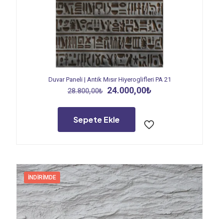
Duvar Paneli | Antik Mısır Hiyeroglifleri PA 21
Orijinal
Şu
24.000,00
₺
28.800,00
₺
fiyat:
andaki
28.800,00₺.
fiyat:
24.000,00₺.
Sepete Ekle
İNDIRIMDE