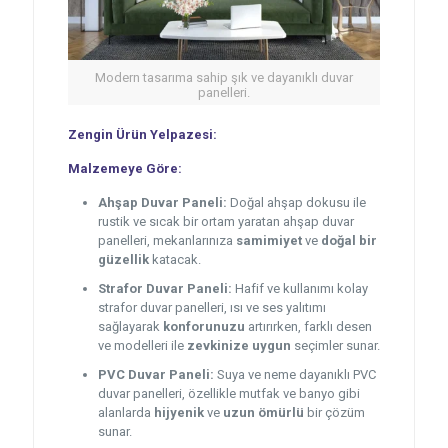
Modern tasarıma sahip şık ve dayanıklı duvar
panelleri.
Zengin Ürün Yelpazesi:
Malzemeye Göre:
Ahşap Duvar Paneli:
Doğal ahşap dokusu ile
rustik ve sıcak bir ortam yaratan ahşap duvar
panelleri, mekanlarınıza
samimiyet
ve
doğal bir
güzellik
katacak.
Strafor Duvar Paneli:
Hafif ve kullanımı kolay
strafor duvar panelleri, ısı ve ses yalıtımı
sağlayarak
konforunuzu
artırırken, farklı desen
ve modelleri ile
zevkinize uygun
seçimler sunar.
PVC Duvar Paneli:
Suya ve neme dayanıklı PVC
duvar panelleri, özellikle mutfak ve banyo gibi
alanlarda
hijyenik
ve
uzun ömürlü
bir çözüm
sunar.