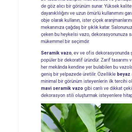
de göz alıcı bir görünüm sunar. Yüksek kali
dayanıklılığını ve uzun ömürlü kullanımını gara
obje olarak kullanın, ister çiçek aranjmanlar
mekanınıza çağdaş bir şıklık katar. Salonunu
çeken bu heykelsi vazo, dekorasyonunuza sa
mükemmel bir seçimdir.
Seramik vazo
, ev ve ofis dekorasyonunda şı
popüler bir dekoratif üründür. Zarif tasarımı
her mekânda kendine yer bulabilen bu vazolar
geniş bir yelpazede üretilir. Özellikle
beyaz
minimal bir görünüm isteyenlerin ilk tercihi o
mavi seramik vazo
gibi canlı ve dikkat çek
dekorasyon stili oluşturmak isteyenlere hita