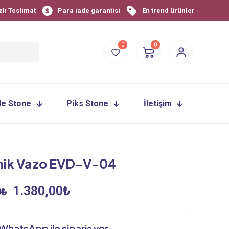
zlı Teslimat
Para iade garantisi
En trend ürünler
0
0
le Stone
Piks Stone
İletişim
ik Vazo EVD-V-04
Orijinal
Şu
1.380,00
₺
0
₺
fiyat:
andaki
1.480,00₺.
fiyat:
WhatsApp ile sipariş ver