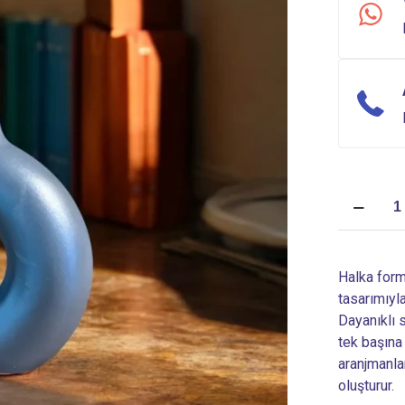
Seramik
Vazo
EVD-
V-
Halka for
04
tasarımıyl
adet
Dayanıklı 
tek başına 
aranjmanla
oluşturur.