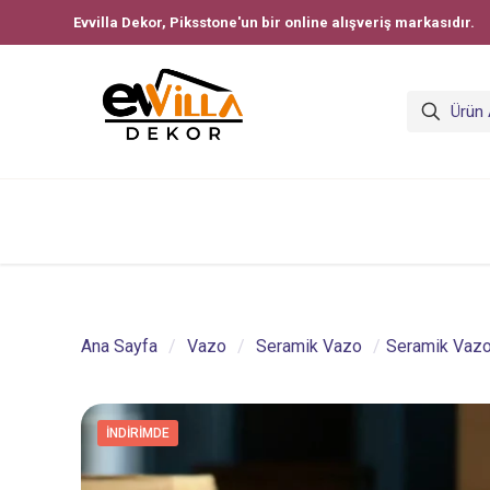
Evvilla Dekor, Piksstone'un bir online alışveriş markasıdır.
Ana Sayfa
/
Vazo
/
Seramik Vazo
/
Seramik Vaz
İNDIRIMDE