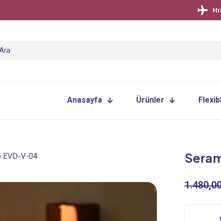
Hı
Anasayfa
Ürünler
Flexib
Seram
o EVD-V-04
1.480,0