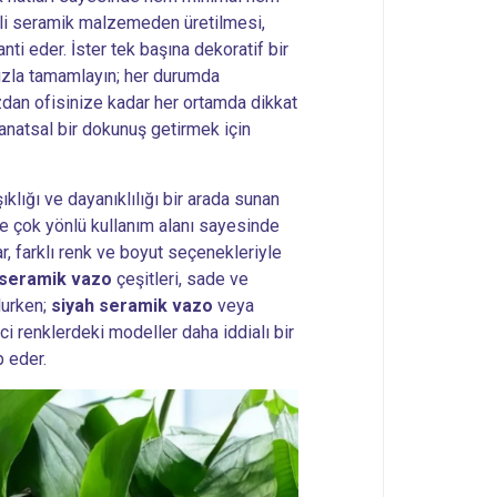
teli seramik malzemeden üretilmesi,
nti eder. İster tek başına dekoratif bir
ınızla tamamlayın; her durumda
zdan ofisinize kadar her ortamda dikkat
natsal bir dokunuş getirmek için
klığı ve dayanıklılığı bir arada sunan
 ve çok yönlü kullanım alanı sayesinde
, farklı renk ve boyut seçenekleriyle
 seramik vazo
çeşitleri, sade ve
lurken;
siyah seramik vazo
veya
ici renklerdeki modeller daha iddialı bir
p eder.