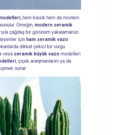
modelleri
, hem klasik hem de modern
 sunulur. Örneğin,
modern seramik
larıyla çağdaş bir görünüm yakalamanızı
teyenler için
ham seramik vazo
anlarda dikkat çekici bir vurgu
o
veya
seramik büyük vazo
modelleri
delleri
, çiçek aranjmanlarını ya da
eçenek sunar.