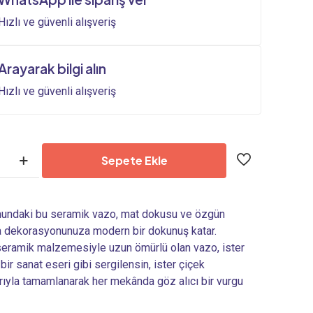
1.380,00₺.
Hızlı ve güvenli alışveriş
Arayarak bilgi alın
Hızlı ve güvenli alışveriş
Sepete Ekle
mundaki bu seramik vazo, mat dokusu ve özgün
a dekorasyonunuza modern bir dokunuş katar.
seramik malzemesiyle uzun ömürlü olan vazo, ister
bir sanat eseri gibi sergilensin, ister çiçek
rıyla tamamlanarak her mekânda göz alıcı bir vurgu