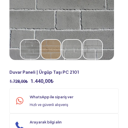
Duvar Paneli | Ürgüp Taşı PC 2101
Orijinal
Şu
1.440,00
₺
1.728,00
₺
fiyat:
andaki
1.728,00₺.
fiyat:
WhatsApp ile sipariş ver
1.440,00₺.
Hızlı ve güvenli alışveriş
Arayarak bilgi alın