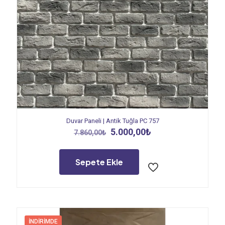
Duvar Paneli | Antik Tuğla PC 757
Orijinal
Şu
5.000,00
₺
7.860,00
₺
fiyat:
andaki
7.860,00₺.
fiyat:
5.000,00₺.
Sepete Ekle
İNDIRIMDE