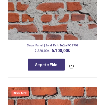
Duvar Paneli | Sıvalı Kırık Tuğla PC 2702
Orijinal
Şu
6.100,00
₺
7.320,00
₺
fiyat:
andaki
7.320,00₺.
fiyat:
6.100,00₺.
Sepete Ekle
İNDIRIMDE