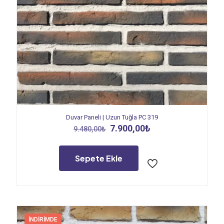
Duvar Paneli | Uzun Tuğla PC 319
Orijinal
Şu
7.900,00
₺
9.480,00
₺
fiyat:
andaki
9.480,00₺.
fiyat:
7.900,00₺.
Sepete Ekle
İNDIRIMDE