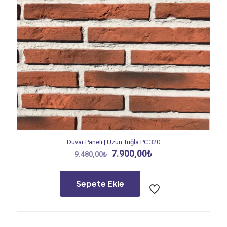
Duvar Paneli | Uzun Tuğla PC 320
Orijinal
Şu
7.900,00
₺
9.480,00
₺
fiyat:
andaki
9.480,00₺.
fiyat:
7.900,00₺.
Sepete Ekle