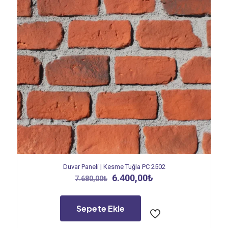
Duvar Paneli | Kesme Tuğla PC 2502
Orijinal
Şu
6.400,00
₺
7.680,00
₺
fiyat:
andaki
7.680,00₺.
fiyat:
6.400,00₺.
Sepete Ekle