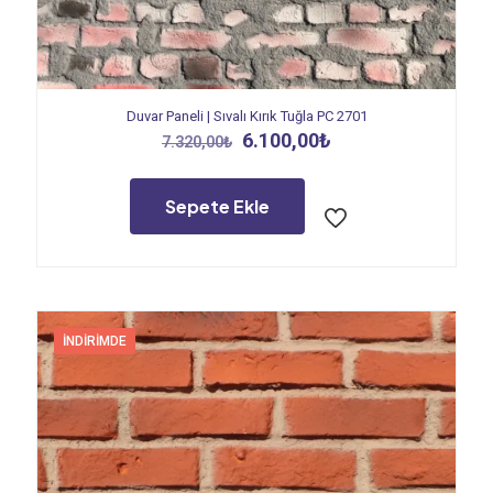
Duvar Paneli | Sıvalı Kırık Tuğla PC 2701
Orijinal
Şu
6.100,00
₺
7.320,00
₺
fiyat:
andaki
7.320,00₺.
fiyat:
6.100,00₺.
Sepete Ekle
İNDIRIMDE