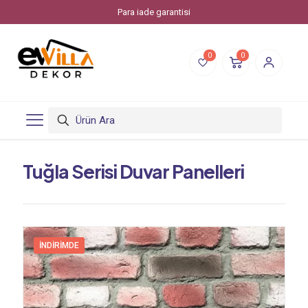
Evvilla Dekor, Piksstone'un bir online alışveriş markasıdır.
0
0
Tuğla Serisi Duvar Panelleri
İNDIRIMDE