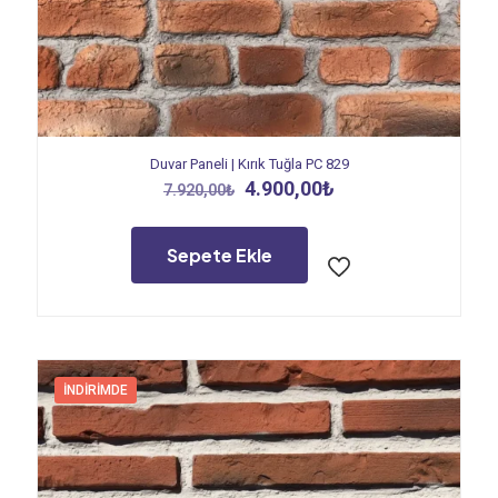
Duvar Paneli | Kırık Tuğla PC 829
Orijinal
Şu
4.900,00
₺
7.920,00
₺
fiyat:
andaki
7.920,00₺.
fiyat:
4.900,00₺.
Sepete Ekle
İNDIRIMDE