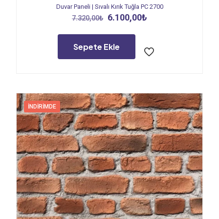
Duvar Paneli | Sıvalı Kırık Tuğla PC 2700
Orijinal
Şu
6.100,00
₺
7.320,00
₺
fiyat:
andaki
7.320,00₺.
fiyat:
6.100,00₺.
Sepete Ekle
İNDIRIMDE