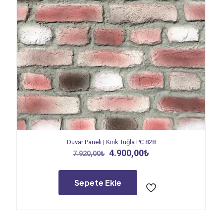
Duvar Paneli | Kırık Tuğla PC 828
Orijinal
Şu
4.900,00
₺
7.920,00
₺
fiyat:
andaki
7.920,00₺.
fiyat:
4.900,00₺.
Sepete Ekle