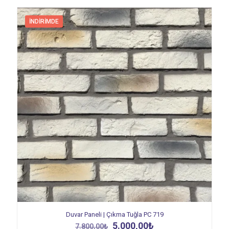
İNDIRIMDE
Duvar Paneli | Çıkma Tuğla PC 719
Orijinal
Şu
5.000,00
₺
7.800,00
₺