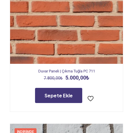
Duvar Paneli | Çıkma Tuğla PC 711
Orijinal
Şu
5.000,00
₺
7.800,00
₺
fiyat:
andaki
7.800,00₺.
fiyat:
5.000,00₺.
Sepete Ekle
İNDIRIMDE