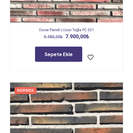
Duvar Paneli | Uzun Tuğla PC 321
Orijinal
Şu
7.900,00
₺
9.480,00
₺
fiyat:
andaki
9.480,00₺.
fiyat:
7.900,00₺.
Sepete Ekle
İNDIRIMDE