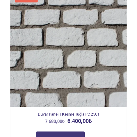
Duvar Paneli | Kesme Tuğla PC 2501
Orijinal
Şu
6.400,00
₺
7.680,00
₺
fiyat:
andaki
7.680,00₺.
fiyat: