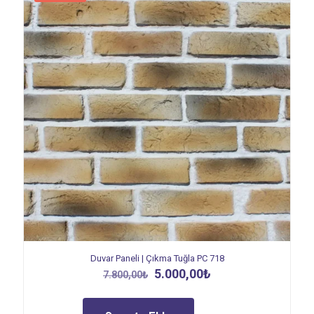
Duvar Paneli | Çıkma Tuğla PC 718
Orijinal
Şu
5.000,00
₺
7.800,00
₺
fiyat:
andaki
7.800,00₺.
fiyat:
5.000,00₺.