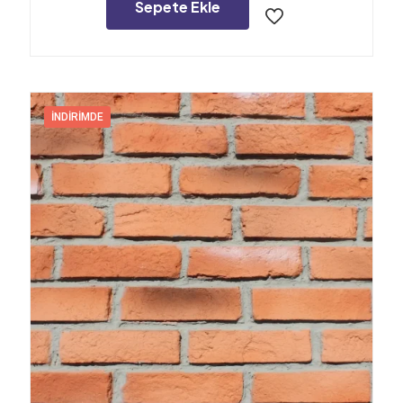
6.400,00₺.
Sepete Ekle
İNDIRIMDE