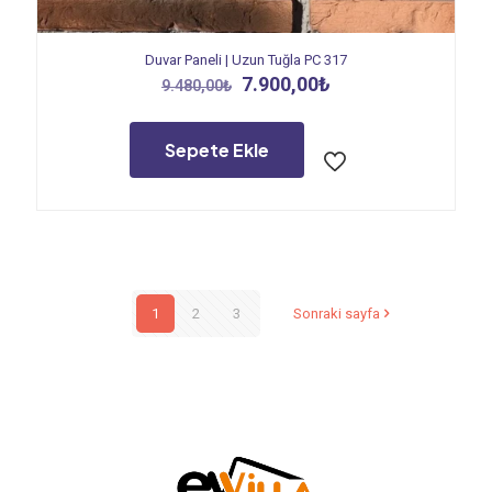
Duvar Paneli | Uzun Tuğla PC 317
Orijinal
Şu
7.900,00
₺
9.480,00
₺
fiyat:
andaki
9.480,00₺.
fiyat:
7.900,00₺.
Sepete Ekle
1
2
3
Sonraki sayfa