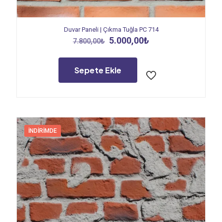
Duvar Paneli | Çıkma Tuğla PC 714
Orijinal
Şu
5.000,00
₺
7.800,00
₺
fiyat:
andaki
7.800,00₺.
fiyat:
5.000,00₺.
Sepete Ekle
İNDIRIMDE