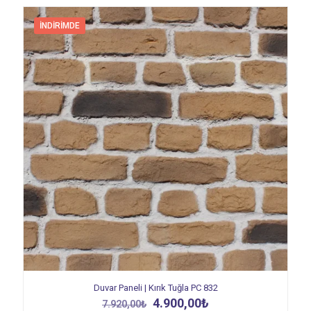
İNDIRIMDE
Duvar Paneli | Kırık Tuğla PC 832
Orijinal
Şu
4.900,00
₺
7.920,00
₺