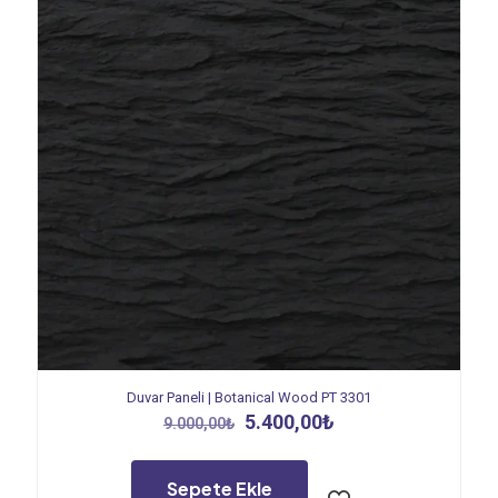
Duvar Paneli | Botanical Wood PT 3301
Orijinal
Şu
5.400,00
₺
9.000,00
₺
fiyat:
andaki
9.000,00₺.
fiyat:
5.400,00₺.
Sepete Ekle