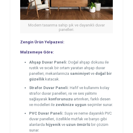
Modern tasarıma sahip şık ve dayanıklı duvar
panelleri.
Zengin Ürün Yelpazesi:
Malzemeye Göre:
Ahşap Duvar Paneli:
Doğal ahşap dokusu ile
rustik ve sıcak bir ortam yaratan ahşap duvar
panelleri, mekanlarınıza
samimiyet
ve
doğal bir
güzellik
katacak.
Strafor Duvar Paneli:
Hafif ve kullanımı kolay
strafor duvar panelleri, ısı ve ses yalıtımı
sağlayarak
konforunuzu
artırırken, farklı desen
ve modelleri ile
zevkinize uygun
seçimler sunar.
PVC Duvar Paneli:
Suya ve neme dayanıklı PVC
duvar panelleri, özellikle mutfak ve banyo gibi
alanlarda
hijyenik
ve
uzun ömürlü
bir çözüm
sunar.