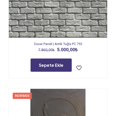
Duvar Paneli | Antik Tuğla PC 755
Orijinal
Şu
5.000,00
₺
7.860,00
₺
fiyat:
andaki
7.860,00₺.
fiyat:
5.000,00₺.
Sepete Ekle
İNDIRIMDE