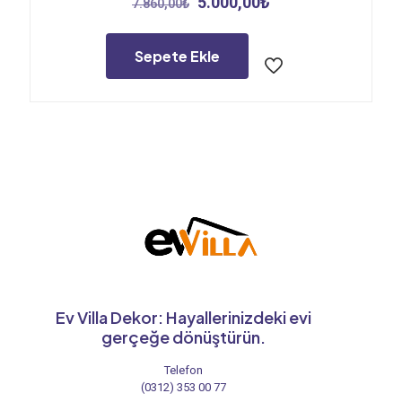
Orijinal
Şu
5.000,00
₺
7.860,00
₺
fiyat:
andaki
7.860,00₺.
fiyat:
5.000,00₺.
Sepete Ekle
Ev Villa Dekor: Hayallerinizdeki evi
gerçeğe dönüştürün.
Telefon
(0312) 353 00 77