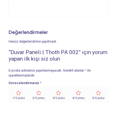
Değerlendirmeler
Henüz değerlendirme yapılmadı.
“Duvar Paneli | Thoth PA 002” için yorum
yapan ilk kişi siz olun
E-posta adresiniz yayınlanmayacak.
Gerekli alanlar
*
ile
işaretlenmişlerdir
Derecelendirmeniz
*
1/5 yıldız
2/5 yıldız
3/5 yıldız
4/5 yıldız
5/5 yıldız