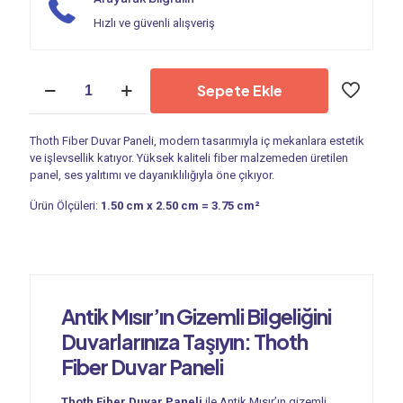
Hızlı ve güvenli alışveriş
Duvar
Sepete Ekle
Paneli
|
Thoth
Thoth Fiber Duvar Paneli, modern tasarımıyla iç mekanlara estetik
PA
ve işlevsellik katıyor. Yüksek kaliteli fiber malzemeden üretilen
002
panel, ses yalıtımı ve dayanıklılığıyla öne çıkıyor.
adet
Ürün Ölçüleri:
1.50 cm x 2.50 cm = 3.75 cm²
Antik Mısır’ın Gizemli Bilgeliğini
Duvarlarınıza Taşıyın: Thoth
Fiber Duvar Paneli
Thoth Fiber Duvar Paneli
ile Antik Mısır’ın gizemli