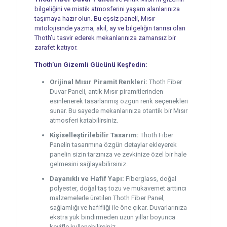
bilgeliğini ve mistik atmosferini yaşam alanlarınıza
taşımaya hazır olun. Bu eşsiz paneli, Mısır
mitolojisinde yazma, akıl, ay ve bilgeliğin tanrısı olan
Thoth’u tasvir ederek mekanlarınıza zamansız bir
zarafet katıyor.
Thoth’un Gizemli Gücünü Keşfedin:
Orijinal Mısır Piramit Renkleri:
Thoth Fiber
Duvar Paneli, antik Mısır piramitlerinden
esinlenerek tasarlanmış özgün renk seçenekleri
sunar. Bu sayede mekanlarınıza otantik bir Mısır
atmosferi katabilirsiniz.
Kişiselleştirilebilir Tasarım:
Thoth Fiber
Panelin tasarımına özgün detaylar ekleyerek
panelin sizin tarzınıza ve zevkinize özel bir hale
gelmesini sağlayabilirsiniz.
Dayanıklı ve Hafif Yapı:
Fiberglass, doğal
polyester, doğal taş tozu ve mukavemet arttırıcı
malzemelerle üretilen Thoth Fiber Panel,
sağlamlığı ve hafifliği ile öne çıkar. Duvarlarınıza
ekstra yük bindirmeden uzun yıllar boyunca
keyifle kullanabilirsiniz.