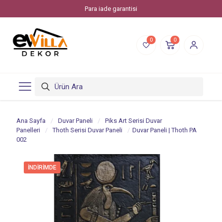
Para iade garantisi
0
0
Ana Sayfa
/
Duvar Paneli
/
Piks Art Serisi Duvar
Panelleri
/
Thoth Serisi Duvar Paneli
/
Duvar Paneli | Thoth PA
002
İNDIRIMDE