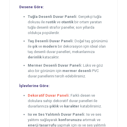
Desene Göre:
Tuğla Desenli Duvar Paneli:
Gerçekçi tuğla
dokusu ile
rustik
ve
otantik
bir ortam yaratan
tuğla desenli strafor paneller, son yıllarda
oldukça popülerdir.
Taş Desenli Duvar Paneli:
Doğal taş görünümü
ile
şık
ve
modern
bir dekorasyon için ideal olan
taş desenli duvar panelleri, mekanlarınıza
derinlik
katacaktır.
Mermer Desenli Duvar Paneli:
Lüks ve göz
alıcı bir görünüm için
mermer desenli
PVC
duvar panellerini tercih edebilirsiniz.
İşlevlerine Göre:
Dekoratif Duvar Paneli
:
Farklı desen ve
dokulara sahip dekoratif duvar panelleri ile
duvarlarınıza
şıklık
ve
karakter
katabilirsiniz.
Isı ve Ses Yalıtımlı Duvar Paneli:
Isı ve ses
yalıtımı sağlayarak
konforunuzu
artırmak ve
enerji tasarrufu
yapmak için ısı ve ses yalıtımlı