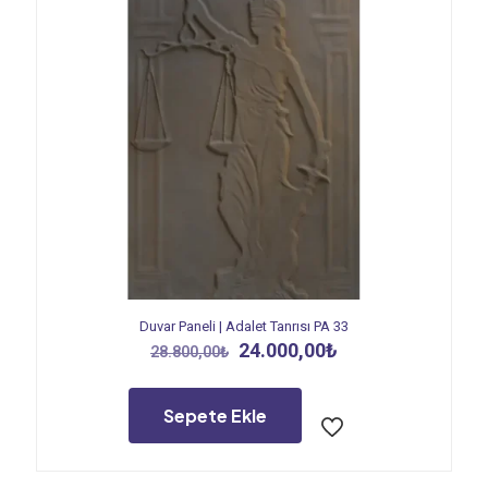
Duvar Paneli | Adalet Tanrısı PA 33
Orijinal
Şu
24.000,00
₺
28.800,00
₺
fiyat:
andaki
28.800,00₺.
fiyat:
24.000,00₺.
Sepete Ekle