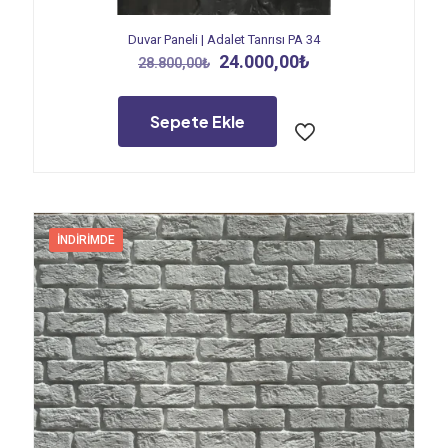
Duvar Paneli | Adalet Tanrısı PA 34
Orijinal
Şu
24.000,00
₺
28.800,00
₺
fiyat:
andaki
28.800,00₺.
fiyat:
24.000,00₺.
Sepete Ekle
İNDIRIMDE