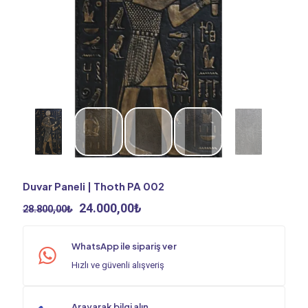
Duvar Paneli | Thoth PA 002
Orijinal
Şu
24.000,00
₺
28.800,00
₺
fiyat:
andaki
28.800,00₺.
fiyat:
WhatsApp ile sipariş ver
24.000,00₺.
Hızlı ve güvenli alışveriş
Arayarak bilgi alın