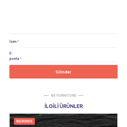
İsim
*
E-
posta
*
BE FURNITURE
İLGILI ÜRÜNLER
İNDIRIMDE