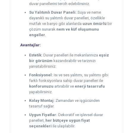
duvar panellerini tercih edebilirsiniz.
Su Yalıtımlı Duvar Paneli:
Suya ve neme
dayanıklı su yalıtımlı duvar panelleri, özellikle
mutfak ve banyo gibi alanlarda
uzun ömürlü
bir
çözüm sunarak
nem ve küf oluşumunu
engeller.
Avantajlar:
Estetik:
Duvar panelleri ile mekanlarınıza
eşsiz
bir görünüm
kazandırabilir ve tarzınızı
yansıtabilirsiniz.
Fonksiyonel:
Isı ve ses yalıtımı, su yalıtımı gibi
farklı fonksiyonlara sahip duvar panelleri ile
konforunuzu
artırabilir ve
enerji tasarrufu
yapabilirsiniz.
Kolay Montaj:
Zamandan ve işgücünden
tasarruf sağlar.
Uygun Fiyatlar:
Dekoratif ve işlevsel duvar
panelleri,
her bütçeye uygun fiyat
seçenekleri
ile ulaşılabilir.