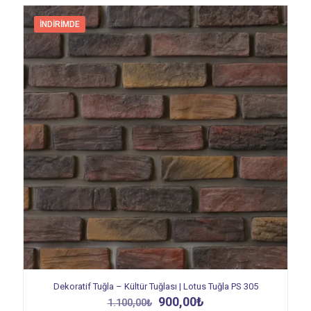
İNDIRIMDE
Dekoratif Tuğla – Kültür Tuğlası | Lotus Tuğla PS 305
Orijinal
Şu
900,00
₺
1.100,00
₺