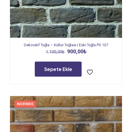
Dekoratif Tuğla – Kültür Tuğlası | Eski Tuğla PS 107
Orijinal
Şu
900,00
₺
1.100,00
₺
fiyat:
andaki
1.100,00₺.
fiyat:
900,00₺.
Sepete Ekle
İNDIRIMDE