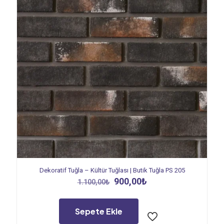
Dekoratif Tuğla – Kültür Tuğlası | Butik Tuğla PS 205
Orijinal
Şu
900,00
₺
1.100,00
₺
fiyat:
andaki
1.100,00₺.
fiyat:
900,00₺.
Sepete Ekle