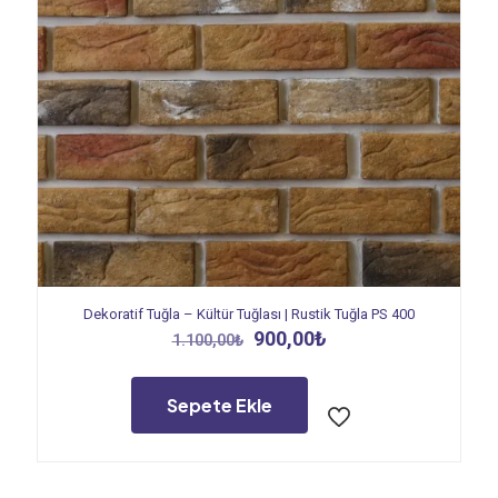
Dekoratif Tuğla – Kültür Tuğlası | Rustik Tuğla PS 400
Orijinal
Şu
900,00
₺
1.100,00
₺
fiyat:
andaki
1.100,00₺.
fiyat:
900,00₺.
Sepete Ekle