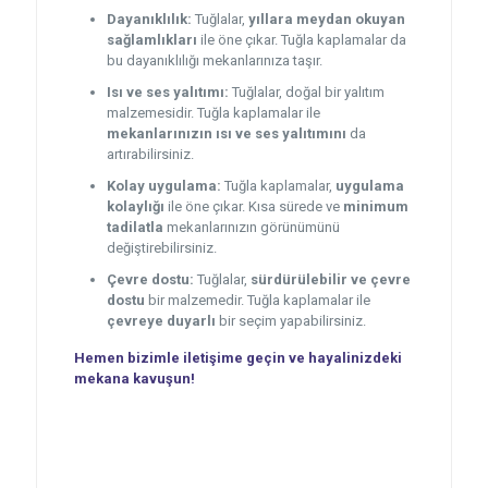
Dayanıklılık:
Tuğlalar,
yıllara meydan okuyan
sağlamlıkları
ile öne çıkar. Tuğla kaplamalar da
bu dayanıklılığı mekanlarınıza taşır.
Isı ve ses yalıtımı:
Tuğlalar, doğal bir yalıtım
malzemesidir. Tuğla kaplamalar ile
mekanlarınızın ısı ve ses yalıtımını
da
artırabilirsiniz.
Kolay uygulama:
Tuğla kaplamalar,
uygulama
kolaylığı
ile öne çıkar. Kısa sürede ve
minimum
tadilatla
mekanlarınızın görünümünü
değiştirebilirsiniz.
Çevre dostu:
Tuğlalar,
sürdürülebilir ve çevre
dostu
bir malzemedir. Tuğla kaplamalar ile
çevreye duyarlı
bir seçim yapabilirsiniz.
Hemen bizimle iletişime geçin ve hayalinizdeki
mekana kavuşun!