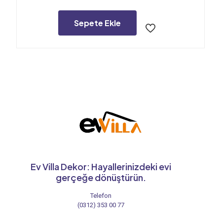
fiyat:
andaki
1.100,00₺.
fiyat:
900,00₺.
Sepete Ekle
Ev Villa Dekor: Hayallerinizdeki evi
gerçeğe dönüştürün.
Telefon
(0312) 353 00 77