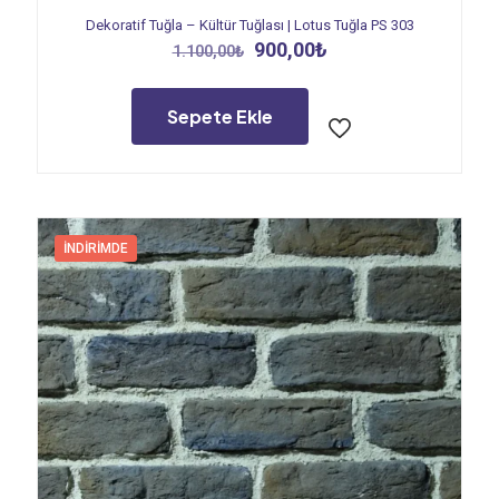
Dekoratif Tuğla – Kültür Tuğlası | Lotus Tuğla PS 303
Orijinal
Şu
900,00
₺
1.100,00
₺
fiyat:
andaki
1.100,00₺.
fiyat:
900,00₺.
Sepete Ekle
İNDIRIMDE