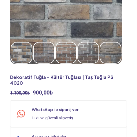
Dekoratif Tuğla – Kültür Tuğlası | Taş Tuğla PS
4020
Orijinal
Şu
900,00
₺
1.100,00
₺
fiyat:
andaki
1.100,00₺.
fiyat:
WhatsApp ile sipariş ver
900,00₺.
Hızlı ve güvenli alışveriş
Arayarak bilgi alın