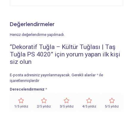
Değerlendirmeler
Henüz değerlendirme yapılmadı.
“Dekoratif Tuğla – Kültür Tuğlası | Taş
Tuğla PS 4020” için yorum yapan ilk kişi
siz olun
E-posta adresiniz yayınlanmayacak.
Gerekli alanlar
*
ile
işaretlenmişlerdir
Derecelendirmeniz
*
1/5 yıldız
2/5 yıldız
3/5 yıldız
4/5 yıldız
5/5 yıldız