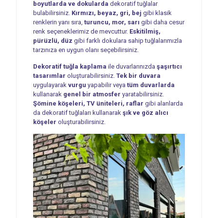
boyutlarda ve dokularda
dekoratif tuğlalar
bulabilirsiniz.
Kırmızı, beyaz, gri, bej
gibi klasik
renklerin yanı sıra,
turuncu, mor, sarı
gibi daha cesur
renk seçeneklerimiz de mevcuttur.
Eskitilmiş,
pürüzlü, düz
gibi farklı dokulara sahip tuğlalarımızla
tarzınıza en uygun olanı seçebilirsiniz.
Dekoratif tuğla kaplama
ile duvarlarınızda
şaşırtıcı
tasarımlar
oluşturabilirsiniz.
Tek bir duvara
uygulayarak
vurgu
yapabilir veya
tüm duvarlarda
kullanarak
genel bir atmosfer
yaratabilirsiniz.
Şömine köşeleri, TV üniteleri, raflar
gibi alanlarda
da dekoratif tuğlaları kullanarak
şık ve göz alıcı
köşeler
oluşturabilirsiniz.