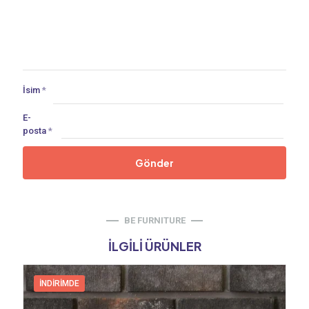
İsim
*
E-
posta
*
BE FURNITURE
İLGILI ÜRÜNLER
İNDIRIMDE