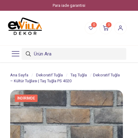
Para iade garantisi
0
0
Ana Sayfa
/
Dekoratif Tuğla
/
Taş Tuğla
/
Dekoratif Tuğla
– Kültür Tuğlası | Taş Tuğla PS 4020
İNDIRIMDE