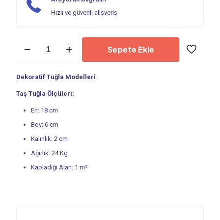
Hızlı ve güvenli alışveriş
Dekoratif
Sepete Ekle
Tuğla
-
Kültür
Dekoratif Tuğla Modelleri
Tuğlası
|
Taş Tuğla Ölçüleri:
Taş
Tuğla
En: 18 cm
PS
Boy: 6 cm
4020
adet
Kalınlık: 2 cm
Ağırlık: 24 Kg
Kapladığı Alan: 1 m²