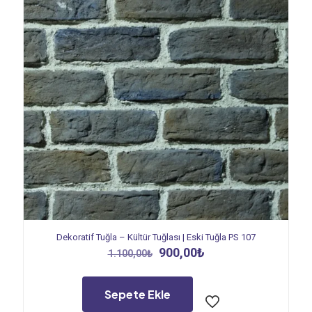
Dekoratif Tuğla – Kültür Tuğlası | Eski Tuğla PS 107
Orijinal
Şu
900,00
₺
1.100,00
₺
fiyat:
andaki
1.100,00₺.
fiyat:
900,00₺.
Sepete Ekle