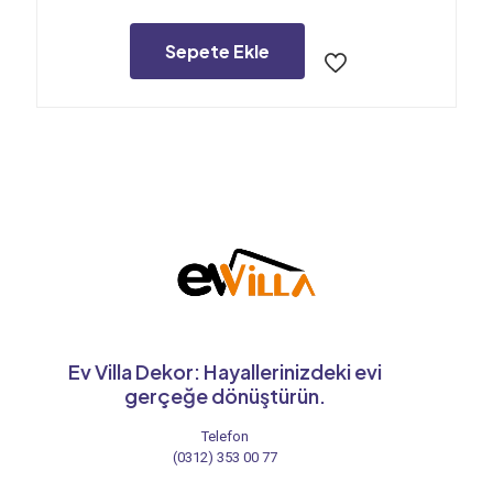
fiyat:
andaki
1.100,00₺.
fiyat:
900,00₺.
Sepete Ekle
Ev Villa Dekor: Hayallerinizdeki evi
gerçeğe dönüştürün.
Telefon
(0312) 353 00 77