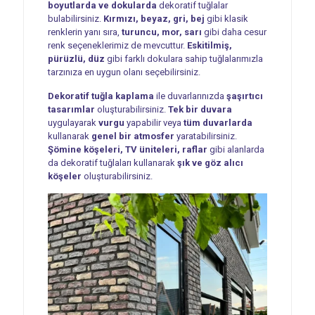
boyutlarda ve dokularda
dekoratif tuğlalar
bulabilirsiniz.
Kırmızı, beyaz, gri, bej
gibi klasik
renklerin yanı sıra,
turuncu, mor, sarı
gibi daha cesur
renk seçeneklerimiz de mevcuttur.
Eskitilmiş,
pürüzlü, düz
gibi farklı dokulara sahip tuğlalarımızla
tarzınıza en uygun olanı seçebilirsiniz.
Dekoratif tuğla kaplama
ile duvarlarınızda
şaşırtıcı
tasarımlar
oluşturabilirsiniz.
Tek bir duvara
uygulayarak
vurgu
yapabilir veya
tüm duvarlarda
kullanarak
genel bir atmosfer
yaratabilirsiniz.
Şömine köşeleri, TV üniteleri, raflar
gibi alanlarda
da dekoratif tuğlaları kullanarak
şık ve göz alıcı
köşeler
oluşturabilirsiniz.