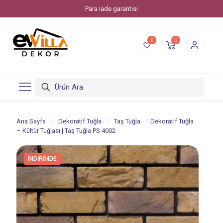
Para iade garantisi
0
0
Ana Sayfa
/
Dekoratif Tuğla
/
Taş Tuğla
/
Dekoratif Tuğla
– Kültür Tuğlası | Taş Tuğla PS 4002
İNDIRIMDE