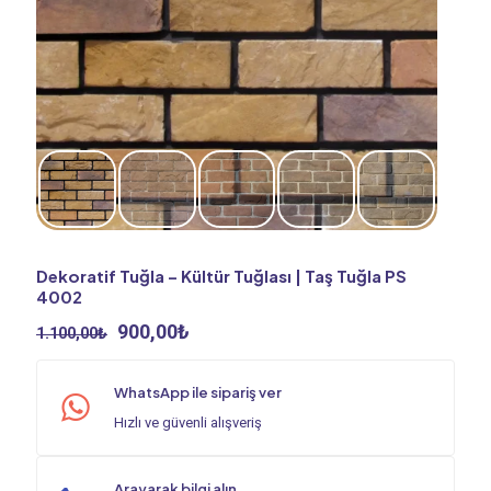
Dekoratif Tuğla – Kültür Tuğlası | Taş Tuğla PS
4002
Orijinal
Şu
900,00
₺
1.100,00
₺
fiyat:
andaki
1.100,00₺.
fiyat:
WhatsApp ile sipariş ver
900,00₺.
Hızlı ve güvenli alışveriş
Arayarak bilgi alın