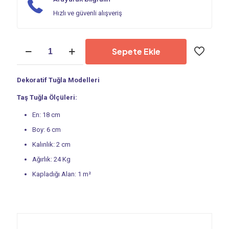
Hızlı ve güvenli alışveriş
Dekoratif
Sepete Ekle
Tuğla
-
Kültür
Dekoratif Tuğla Modelleri
Tuğlası
|
Taş Tuğla Ölçüleri:
Taş
Tuğla
En: 18 cm
PS
Boy: 6 cm
4002
adet
Kalınlık: 2 cm
Ağırlık: 24 Kg
Kapladığı Alan: 1 m²