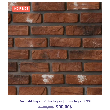
İNDIRIMDE
Dekoratif Tuğla – Kültür Tuğlası | Lotus Tuğla PS 303
Orijinal
Şu
900,00
₺
1.100,00
₺