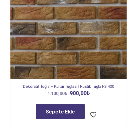
Dekoratif Tuğla – Kültür Tuğlası | Rustik Tuğla PS 400
Orijinal
Şu
900,00
₺
1.100,00
₺
fiyat:
andaki
1.100,00₺.
fiyat:
900,00₺.
Sepete Ekle