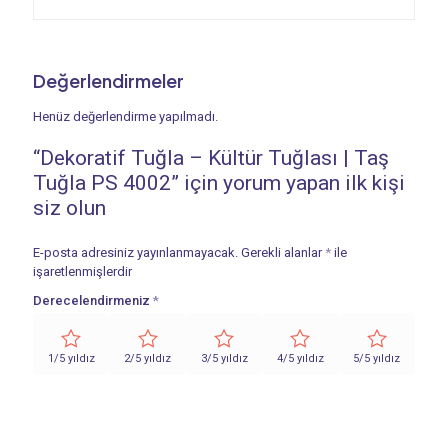
Değerlendirmeler
Henüz değerlendirme yapılmadı.
“Dekoratif Tuğla – Kültür Tuğlası | Taş
Tuğla PS 4002” için yorum yapan ilk kişi
siz olun
E-posta adresiniz yayınlanmayacak.
Gerekli alanlar
*
ile
işaretlenmişlerdir
Derecelendirmeniz
*
1/5 yıldız
2/5 yıldız
3/5 yıldız
4/5 yıldız
5/5 yıldız