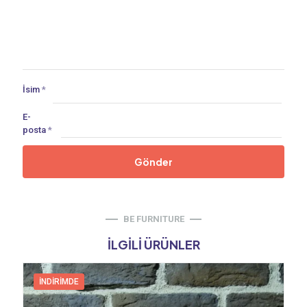
İsim
*
E-
posta
*
BE FURNITURE
İLGILI ÜRÜNLER
İNDIRIMDE