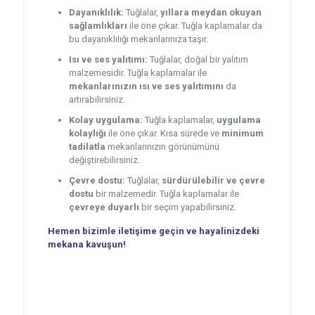
Dayanıklılık:
Tuğlalar,
yıllara meydan okuyan
sağlamlıkları
ile öne çıkar. Tuğla kaplamalar da
bu dayanıklılığı mekanlarınıza taşır.
Isı ve ses yalıtımı:
Tuğlalar, doğal bir yalıtım
malzemesidir. Tuğla kaplamalar ile
mekanlarınızın ısı ve ses yalıtımını
da
artırabilirsiniz.
Kolay uygulama:
Tuğla kaplamalar,
uygulama
kolaylığı
ile öne çıkar. Kısa sürede ve
minimum
tadilatla
mekanlarınızın görünümünü
değiştirebilirsiniz.
Çevre dostu:
Tuğlalar,
sürdürülebilir ve çevre
dostu
bir malzemedir. Tuğla kaplamalar ile
çevreye duyarlı
bir seçim yapabilirsiniz.
Hemen bizimle iletişime geçin ve hayalinizdeki
mekana kavuşun!