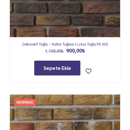
Dekoratif Tuğla – Kültür Tuğlası | Lotus Tuğla PS 305
Orijinal
Şu
900,00
₺
1.100,00
₺
fiyat:
andaki
1.100,00₺.
fiyat:
900,00₺.
Sepete Ekle
İNDIRIMDE