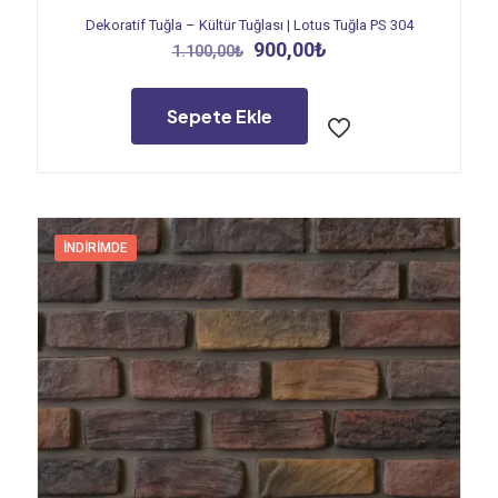
Dekoratif Tuğla – Kültür Tuğlası | Lotus Tuğla PS 304
Orijinal
Şu
900,00
₺
1.100,00
₺
fiyat:
andaki
1.100,00₺.
fiyat:
900,00₺.
Sepete Ekle
İNDIRIMDE