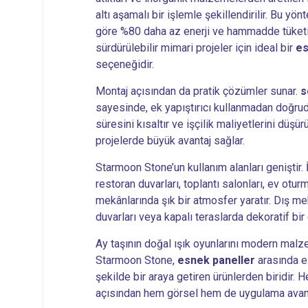
altı aşamalı bir işlemle şekillendirilir. Bu y
göre %80 daha az enerji ve hammadde tüketi
sürdürülebilir mimari projeler için ideal bir
e
seçeneğidir.
Montaj açısından da pratik çözümler sunar.
s
sayesinde, ek yapıştırıcı kullanmadan doğru
süresini kısaltır ve işçilik maliyetlerini düşür
projelerde büyük avantaj sağlar.
Starmoon Stone’un kullanım alanları geniştir. İ
restoran duvarları, toplantı salonları, ev otur
mekânlarında şık bir atmosfer yaratır. Dış m
duvarları veya kapalı teraslarda dekoratif bir 
Ay taşının doğal ışık oyunlarını modern mal
Starmoon Stone,
esnek paneller
arasında es
şekilde bir araya getiren ürünlerden biridir.
açısından hem görsel hem de uygulama avanta