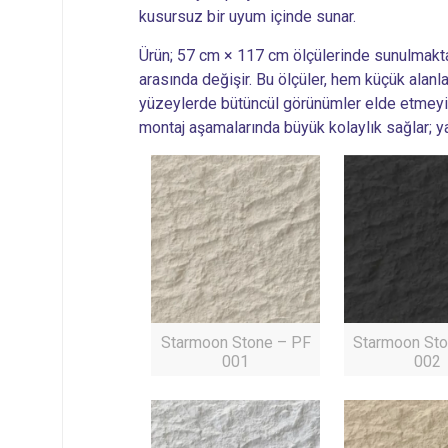
kusursuz bir uyum içinde sunar.
Ürün; 57 cm × 117 cm ölçülerinde sunulmaktad
arasında değişir. Bu ölçüler, hem küçük alanl
yüzeylerde bütüncül görünümler elde etmeyi m
montaj aşamalarında büyük kolaylık sağlar; y
Starmoon Stone – PF
Starmoon Sto
001
002