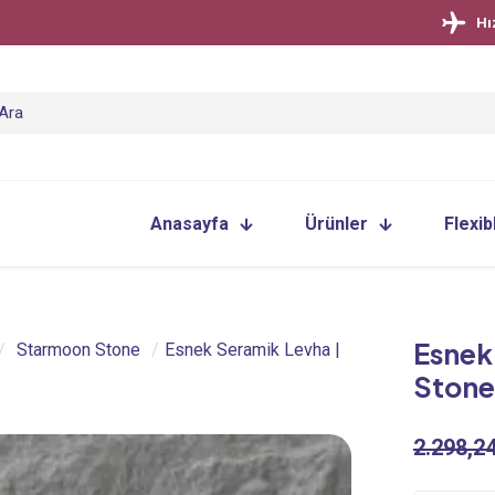
Hı
Anasayfa
Ürünler
Flexib
Esnek
/
Starmoon Stone
/
Esnek Seramik Levha |
Stone
2.298,2