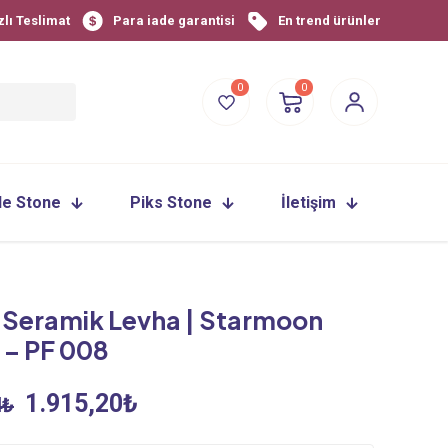
zlı Teslimat
Para iade garantisi
En trend ürünler
0
0
le Stone
Piks Stone
İletişim
 Seramik Levha | Starmoon
 – PF 008
Orijinal
Şu
1.915,20
₺
4
₺
fiyat:
andaki