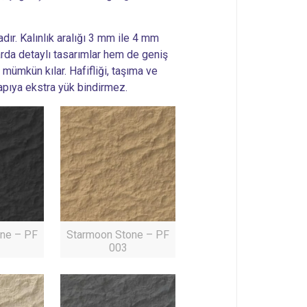
ır. Kalınlık aralığı 3 mm ile 4 mm
arda detaylı tasarımlar hem de geniş
ümkün kılar. Hafifliği, taşıma ve
apıya ekstra yük bindirmez.
ne – PF
Starmoon Stone – PF
003