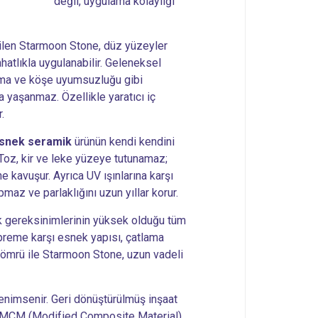
değil, uygulama kolaylığı
tilen Starmoon Stone, düz yüzeyler
hatlıkla uygulanabilir. Geleneksel
ılma ve köşe uyumsuzluğu gibi
 yaşanmaz. Özellikle yaratıcı iç
.
snek seramik
ürünün kendi kendini
Toz, kir ve leke yüzeye tutunamaz;
e kavuşur. Ayrıca UV ışınlarına karşı
maz ve parlaklığını uzun yıllar korur.
k gereksinimlerinin yüksek olduğu tüm
Depreme karşı esnek yapısı, çatlama
ım ömrü ile Starmoon Stone, uzun vadeli
enimsenir. Geri dönüştürülmüş inşaat
en MCM (Modified Composite Material),