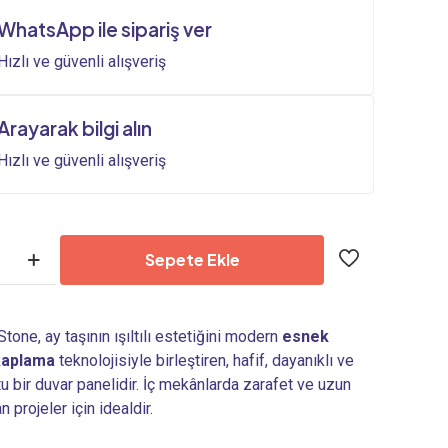
2.298,24₺.
fiyat:
WhatsApp ile sipariş ver
1.915,20₺.
Hızlı ve güvenli alışveriş
Arayarak bilgi alın
Hızlı ve güvenli alışveriş
Sepete Ekle
one, ay taşının ışıltılı estetiğini modern
esnek
kaplama
teknolojisiyle birleştiren, hafif, dayanıklı ve
u bir duvar panelidir. İç mekânlarda zarafet ve uzun
 projeler için idealdir.