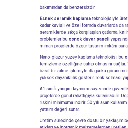
bakımından da benzersizdir.
Esnek seramik kaplama
teknolojisiyle üre
kadar kavisli ve özel formda duvarlarda da ra
seramiklerde sıkça karşılaşılan çatlama, kır
problemler bu
esnek duvar paneli
yapısında
mimari projelerde özgür tasarım imkânı sunar
Nano-glazur yüzey kaplama teknolojisi, bu
e
temizleme özelliğine sahip olmasını sağlar. 
basit bir silme işlemiyle ilk günkü görünümün
yüksek dayanıklılık gösterir, renk solması yap
A1 sınıfı yangın dayanımı sayesinde güvenli
projelerde gönül rahatlığıyla kullanılabilir. 
riskini minimuma indirir. 50 yılı aşan kullan
yatırım değeri sunar.
Üretim sürecinde çevre dostu bir yaklaşım b
atıkları ve inorganik malzemelerden üretil