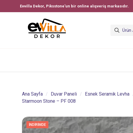
Evvilla Dekor, Piksstone'un bir online alışveriş markasıdır.
Ana Sayfa
/
Duvar Paneli
/
Esnek Seramik Levha
Starmoon Stone – PF 008
İNDIRIMDE