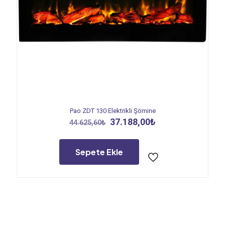
Pao ZDT 130 Elektrikli Şömine
Orijinal
Şu
37.188,00
₺
44.625,60
₺
fiyat:
andaki
44.625,60₺.
fiyat:
37.188,00₺.
Sepete Ekle