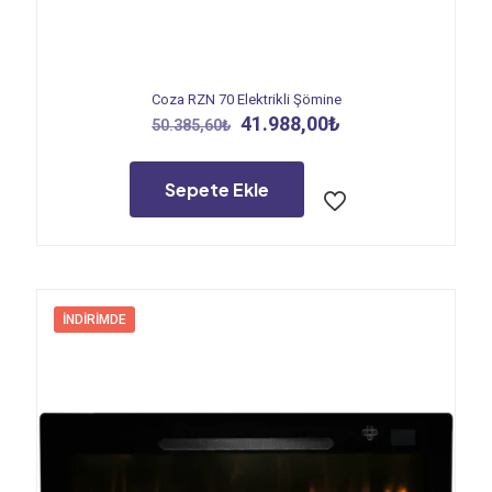
Coza RZN 70 Elektrikli Şömine
Orijinal
Şu
41.988,00
₺
50.385,60
₺
fiyat:
andaki
50.385,60₺.
fiyat:
41.988,00₺.
Sepete Ekle
İNDIRIMDE