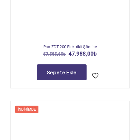
Pao ZDT 200 Elektrikli Şömine
Orijinal
Şu
47.988,00
₺
57.585,60
₺
fiyat:
andaki
57.585,60₺.
fiyat:
47.988,00₺.
Sepete Ekle
İNDIRIMDE