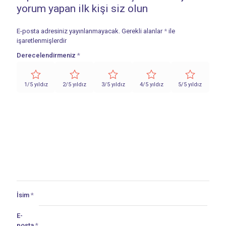
yorum yapan ilk kişi siz olun
E-posta adresiniz yayınlanmayacak.
Gerekli alanlar
*
ile
işaretlenmişlerdir
Derecelendirmeniz
*
1/5 yıldız
2/5 yıldız
3/5 yıldız
4/5 yıldız
5/5 yıldız
İsim
*
E-
posta
*