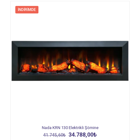
İNDIRIMDE
Nada KRN 130 Elektrikli Şömine
Orijinal
Şu
34.788,00
₺
41.745,60
₺