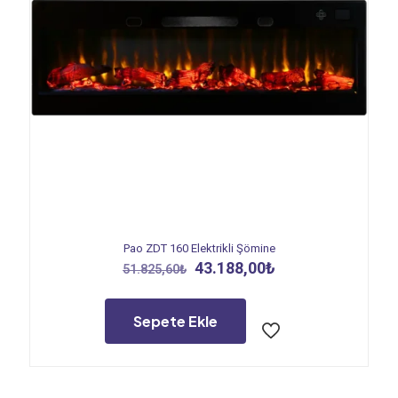
Pao ZDT 160 Elektrikli Şömine
Orijinal
Şu
43.188,00
₺
51.825,60
₺
fiyat:
andaki
51.825,60₺.
fiyat:
43.188,00₺.
Sepete Ekle