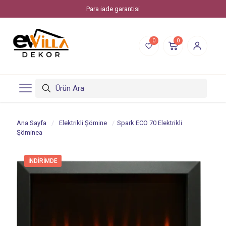
Para iade garantisi
0
0
Ana Sayfa
/
Elektrikli Şömine
/
Spark ECO 70 Elektrikli
Şöminea
İNDIRIMDE