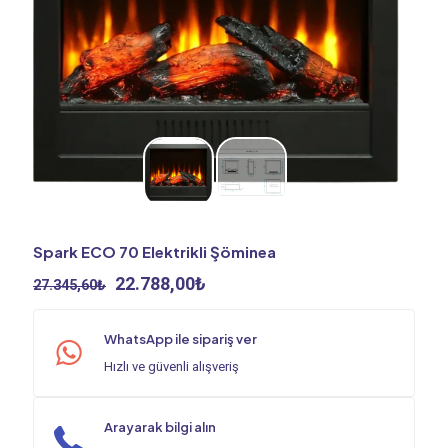
Spark ECO 70 Elektrikli Şöminea
Orijinal
Şu
22.788,00
₺
27.345,60
₺
fiyat:
andaki
27.345,60₺.
fiyat:
WhatsApp ile sipariş ver
22.788,00₺.
Hızlı ve güvenli alışveriş
Arayarak bilgi alın