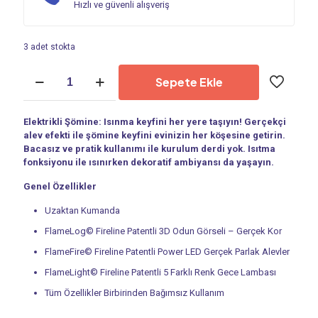
Hızlı ve güvenli alışveriş
3 adet stokta
Spark
Sepete Ekle
ECO
70
Elektrikli
Elektrikli Şömine: Isınma keyfini her yere taşıyın! Gerçekçi
Şöminea
alev efekti ile şömine keyfini evinizin her köşesine getirin.
adet
Bacasız ve pratik kullanımı ile kurulum derdi yok. Isıtma
fonksiyonu ile ısınırken dekoratif ambiyansı da yaşayın.
Genel Özellikler
Uzaktan Kumanda
FlameLog© Fireline Patentli 3D Odun Görseli – Gerçek Kor
FlameFire© Fireline Patentli Power LED Gerçek Parlak Alevler
FlameLight© Fireline Patentli 5 Farklı Renk Gece Lambası
Tüm Özellikler Birbirinden Bağımsız Kullanım