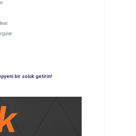
er
deal
rgular
pyeni bir soluk getirin!