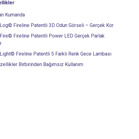
llikler
an Kumanda
og© Fireline Patentli 3D Odun Görseli – Gerçek Kor
ire© Fireline Patentli Power LED Gerçek Parlak
r
ight© Fireline Patentli 5 Farklı Renk Gece Lambası
ellikler Birbirinden Bağımsız Kullanım