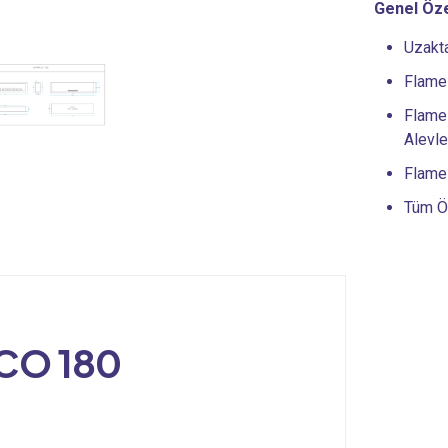
Genel Öze
Uzakt
FlameL
FlameF
Alevle
FlameL
Tüm Öz
ECO 180