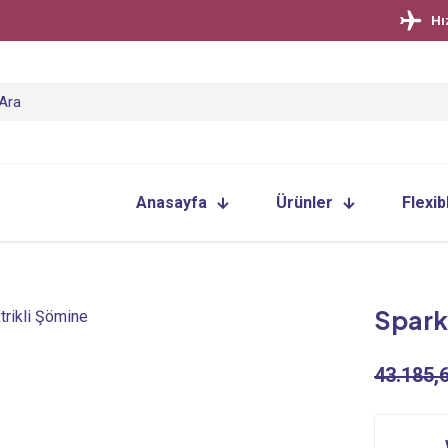
Hı
Anasayfa
Ürünler
Flexib
Spark
trikli Şömine
43.185,