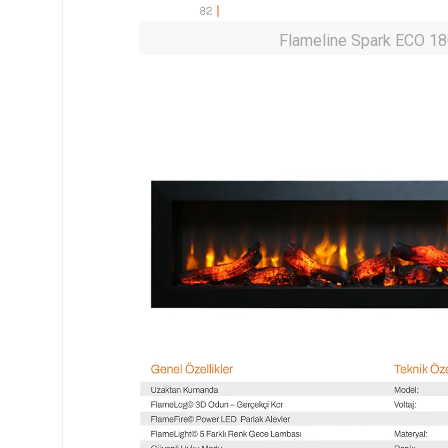
Flameline Spark ECO 180