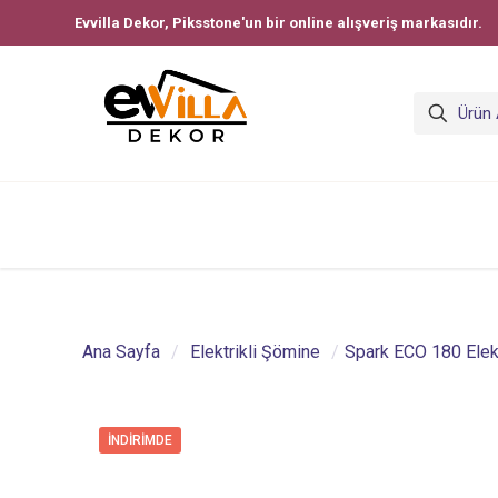
Evvilla Dekor, Piksstone'un bir online alışveriş markasıdır.
Ana Sayfa
/
Elektrikli Şömine
/
Spark ECO 180 Elek
İNDIRIMDE