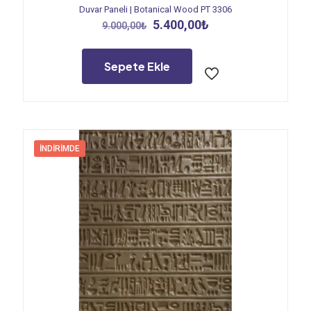
Duvar Paneli | Botanical Wood PT 3306
Orijinal
Şu
5.400,00
₺
9.000,00
₺
fiyat:
andaki
9.000,00₺.
fiyat:
5.400,00₺.
Sepete Ekle
İNDIRIMDE