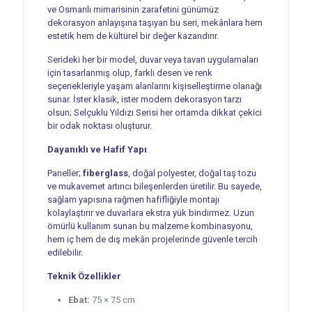
ve Osmanlı mimarisinin zarafetini günümüz
dekorasyon anlayışına taşıyan bu seri, mekânlara hem
estetik hem de kültürel bir değer kazandırır.
Serideki her bir model, duvar veya tavan uygulamaları
için tasarlanmış olup, farklı desen ve renk
seçenekleriyle yaşam alanlarını kişiselleştirme olanağı
sunar. İster klasik, ister modern dekorasyon tarzı
olsun; Selçuklu Yıldızı Serisi her ortamda dikkat çekici
bir odak noktası oluşturur.
Dayanıklı ve Hafif Yapı
Paneller;
fiberglass
, doğal polyester, doğal taş tozu
ve mukavemet artırıcı bileşenlerden üretilir. Bu sayede,
sağlam yapısına rağmen hafifliğiyle montajı
kolaylaştırır ve duvarlara ekstra yük bindirmez. Uzun
ömürlü kullanım sunan bu malzeme kombinasyonu,
hem iç hem de dış mekân projelerinde güvenle tercih
edilebilir.
Teknik Özellikler
Ebat:
75 × 75 cm