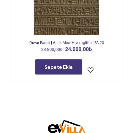
Duvar Paneli | Antik Mısır Hiyeroglifleri PA 20
Orijinal
Şu
24.000,00
₺
28.800,00
₺
fiyat:
andaki
28.800,00₺.
fiyat:
24.000,00₺.
Sepete Ekle