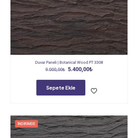
Duvar Paneli | Botanical Wood PT 3308
Orijinal
Şu
5.400,00
₺
9.000,00
₺
fiyat:
andaki
9.000,00₺.
fiyat:
5.400,00₺.
Sepete Ekle
İNDIRIMDE