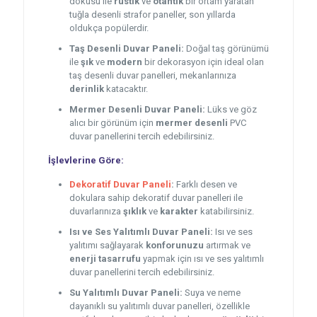
dokusu ile
rustik
ve
otantik
bir ortam yaratan
tuğla desenli strafor paneller, son yıllarda
oldukça popülerdir.
Taş Desenli Duvar Paneli:
Doğal taş görünümü
ile
şık
ve
modern
bir dekorasyon için ideal olan
taş desenli duvar panelleri, mekanlarınıza
derinlik
katacaktır.
Mermer Desenli Duvar Paneli:
Lüks ve göz
alıcı bir görünüm için
mermer desenli
PVC
duvar panellerini tercih edebilirsiniz.
İşlevlerine Göre:
Dekoratif Duvar Paneli
:
Farklı desen ve
dokulara sahip dekoratif duvar panelleri ile
duvarlarınıza
şıklık
ve
karakter
katabilirsiniz.
Isı ve Ses Yalıtımlı Duvar Paneli:
Isı ve ses
yalıtımı sağlayarak
konforunuzu
artırmak ve
enerji tasarrufu
yapmak için ısı ve ses yalıtımlı
duvar panellerini tercih edebilirsiniz.
Su Yalıtımlı Duvar Paneli:
Suya ve neme
dayanıklı su yalıtımlı duvar panelleri, özellikle