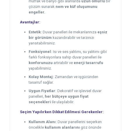
mutfak ve banyo gibi alanlarda
uzun ömürlü
bir
çözüm sunarak
nem ve küf oluşumunu
engeller.
Avantajlar:
Estetik:
Duvar panelleri ile mekanlarınıza
eşsiz
bir görünüm
kazandırabilir ve tarzınızı
yansıtabilirsiniz.
Fonksiyonel:
Isı ve ses yalıtımı, su yalıtımı gibi
farklı fonksiyonlara sahip duvar panelleri ile
konforunuzu
artırabilir ve
enerji tasarrufu
yapabilirsiniz.
Kolay Montaj:
Zamandan ve işgücünden
tasarruf sağlar.
Uygun Fiyatlar:
Dekoratif ve işlevsel duvar
panelleri,
her bütçeye uygun fiyat
seçenekleri
ile ulaşılabilir.
Seçim Yapılırken Dikkat Edilmesi Gerekenler:
Kullanım Alanı:
Duvar panellerini seçerken
öncelikle
kullanım alanlarını
göz önünde