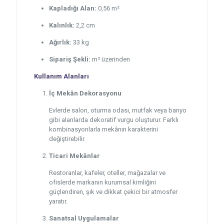
Kapladığı Alan:
0,56 m²
Kalınlık:
2,2 cm
Ağırlık:
33 kg
Sipariş Şekli:
m² üzerinden
Kullanım Alanları
İç Mekân Dekorasyonu
Evlerde salon, oturma odası, mutfak veya banyo
gibi alanlarda dekoratif vurgu oluşturur. Farklı
kombinasyonlarla mekânın karakterini
değiştirebilir.
Ticari Mekânlar
Restoranlar, kafeler, oteller, mağazalar ve
ofislerde markanın kurumsal kimliğini
güçlendiren, şık ve dikkat çekici bir atmosfer
yaratır.
Sanatsal Uygulamalar