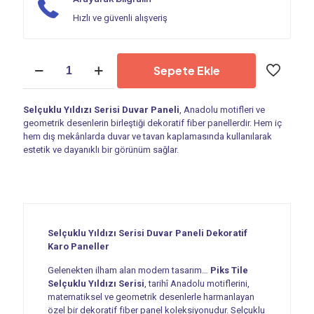
Hızlı ve güvenli alışveriş
Duvar
Sepete Ekle
Paneli
|
Selçuklu
Selçuklu Yıldızı Serisi Duvar Paneli
, Anadolu motifleri ve
Yıldız
geometrik desenlerin birleştiği dekoratif fiber panellerdir. Hem iç
Serisi
hem dış mekânlarda duvar ve tavan kaplamasında kullanılarak
PT
estetik ve dayanıklı bir görünüm sağlar.
071
adet
Selçuklu Yıldızı Serisi Duvar Paneli Dekoratif
Karo Paneller
Gelenekten ilham alan modern tasarım…
Piks Tile
Selçuklu Yıldızı Serisi
, tarihî Anadolu motiflerini,
matematiksel ve geometrik desenlerle harmanlayan
özel bir dekoratif fiber panel koleksiyonudur. Selçuklu