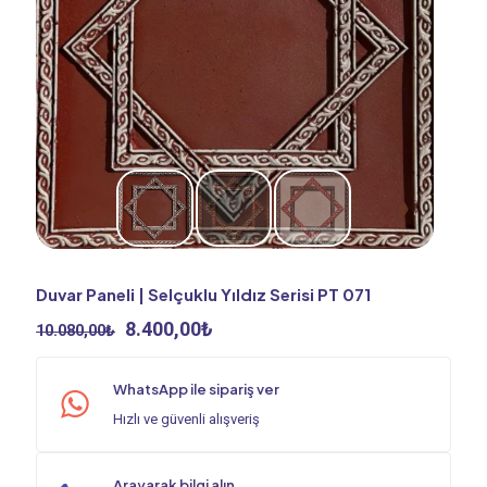
Duvar Paneli | Selçuklu Yıldız Serisi PT 071
Orijinal
Şu
8.400,00
₺
10.080,00
₺
fiyat:
andaki
10.080,00₺.
fiyat:
WhatsApp ile sipariş ver
8.400,00₺.
Hızlı ve güvenli alışveriş
Arayarak bilgi alın