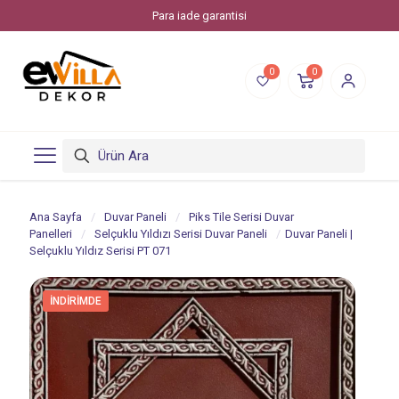
Para iade garantisi
0
0
Ana Sayfa
/
Duvar Paneli
/
Piks Tile Serisi Duvar
Panelleri
/
Selçuklu Yıldızı Serisi Duvar Paneli
/
Duvar Paneli |
Selçuklu Yıldız Serisi PT 071
İNDIRIMDE