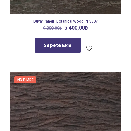
Duvar Paneli | Botanical Wood PT 3307
Orijinal
Şu
5.400,00
₺
9.000,00
₺
fiyat:
andaki
9.000,00₺.
fiyat:
5.400,00₺.
Sepete Ekle
İNDIRIMDE