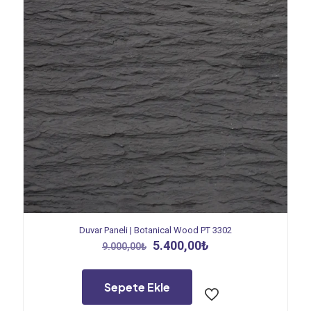
Duvar Paneli | Botanical Wood PT 3302
Orijinal
Şu
5.400,00
₺
9.000,00
₺
fiyat:
andaki
9.000,00₺.
fiyat:
5.400,00₺.
Sepete Ekle