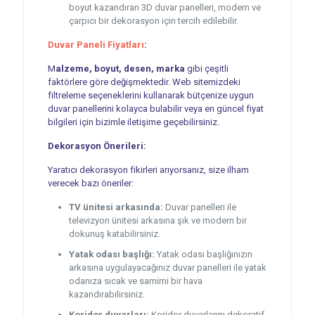
boyut kazandıran 3D duvar panelleri, modern ve
çarpıcı bir dekorasyon için tercih edilebilir.
Duvar Paneli Fiyatları
:
M
alzeme, boyut, desen, marka
gibi çeşitli
faktörlere göre değişmektedir. Web sitemizdeki
filtreleme seçeneklerini kullanarak bütçenize uygun
duvar panellerini kolayca bulabilir veya en güncel fiyat
bilgileri için bizimle iletişime geçebilirsiniz.
Dekorasyon Önerileri:
Yaratıcı dekorasyon fikirleri arıyorsanız, size ilham
verecek bazı öneriler:
TV ünitesi arkasında:
Duvar panelleri ile
televizyon ünitesi arkasına şık ve modern bir
dokunuş katabilirsiniz.
Yatak odası başlığı:
Yatak odası başlığınızın
arkasına uygulayacağınız duvar panelleri ile yatak
odanıza sıcak ve samimi bir hava
kazandırabilirsiniz.
Koridor duvarları:
Koridor duvarlarını dekoratif