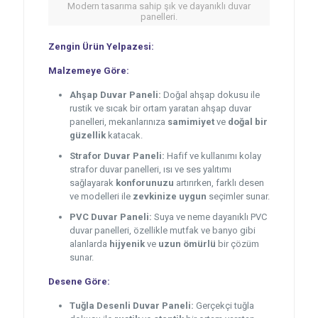
Modern tasarıma sahip şık ve dayanıklı duvar
panelleri.
Zengin Ürün Yelpazesi:
Malzemeye Göre:
Ahşap Duvar Paneli:
Doğal ahşap dokusu ile
rustik ve sıcak bir ortam yaratan ahşap duvar
panelleri, mekanlarınıza
samimiyet
ve
doğal bir
güzellik
katacak.
Strafor Duvar Paneli:
Hafif ve kullanımı kolay
strafor duvar panelleri, ısı ve ses yalıtımı
sağlayarak
konforunuzu
artırırken, farklı desen
ve modelleri ile
zevkinize uygun
seçimler sunar.
PVC Duvar Paneli:
Suya ve neme dayanıklı PVC
duvar panelleri, özellikle mutfak ve banyo gibi
alanlarda
hijyenik
ve
uzun ömürlü
bir çözüm
sunar.
Desene Göre:
Tuğla Desenli Duvar Paneli:
Gerçekçi tuğla