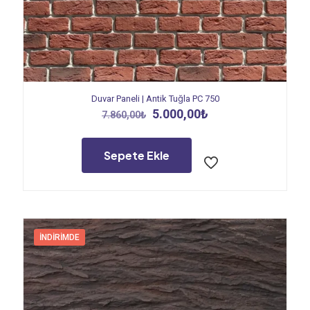
Duvar Paneli | Antik Tuğla PC 750
Orijinal
Şu
5.000,00
₺
7.860,00
₺
fiyat:
andaki
7.860,00₺.
fiyat:
5.000,00₺.
Sepete Ekle
İNDIRIMDE