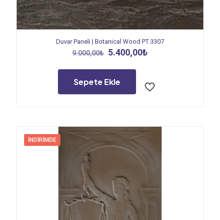
Duvar Paneli | Botanical Wood PT 3307
Orijinal
Şu
5.400,00
₺
9.000,00
₺
fiyat:
andaki
9.000,00₺.
fiyat:
5.400,00₺.
Sepete Ekle
İNDIRIMDE