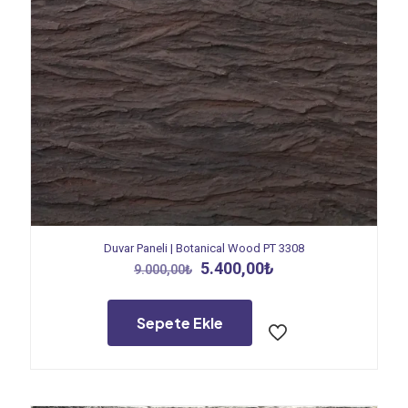
Duvar Paneli | Botanical Wood PT 3308
Orijinal
Şu
5.400,00
₺
9.000,00
₺
fiyat:
andaki
9.000,00₺.
fiyat:
5.400,00₺.
Sepete Ekle