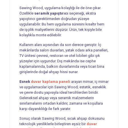
Sawing Wood, uygulama kolaylığı ile de öne çıkar.
Özellikle
seramik yapıştırıcı
seçeneği, ekstra
yapıştırıcı gerektirmeden doğrudan yüzeye
uygulanabilir. Bu hem uygulama süresini kısaltır hem
de işçilik maliyetlerini düşürür. Ürün, tek kişiyle bile
kolaylıkla monte edilebilir.
Kullanım alanı açısından da son derece geniştir. İç
mekânlarda salon duvarları, yatak odası arka panelleri,
TV ünitesi çevresi, restoran ve otel lobileri gibi şık
yüzeyler için uygundur. Dış mekânda ise cephe
kaplamalarında, balkon duvarlarında veya ticari bina
girişlerinde doğal ahşap hissi sunar.
Esnek
duvar kaplama paneli
arayan mimar, iç mimar
ve uygulamacılar için Sawing Wood; estetik, esneklik
ve çevre dostu yapısıyla ideal tercihlerden biridir.
Geleneksel ahşap veya seramik malzemelerin
sınırlamalarını ortadan kaldırır, zamana ve koşullara
karşı dayanıklılığı ile fark yaratır.
Sonuç olarak Sawing Wood, sıcak ahşap dokusunu
teknolojik yeniliklerle birleştiren eşsiz bir
duvar