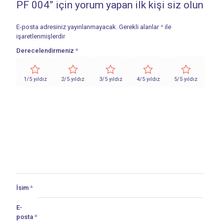
PF 004” için yorum yapan ilk kişi siz olun
E-posta adresiniz yayınlanmayacak.
Gerekli alanlar
*
ile
işaretlenmişlerdir
Derecelendirmeniz
*
1/5 yıldız
2/5 yıldız
3/5 yıldız
4/5 yıldız
5/5 yıldız
İsim
*
E-
posta
*