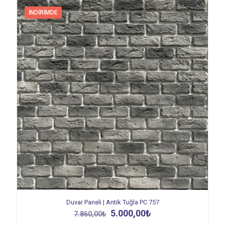
İNDIRIMDE
Duvar Paneli | Antik Tuğla PC 757
Orijinal
Şu
5.000,00
₺
7.860,00
₺
fiyat:
andaki