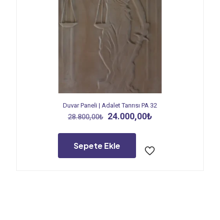
Duvar Paneli | Adalet Tanrısı PA 32
Orijinal
Şu
24.000,00
₺
28.800,00
₺
fiyat:
andaki
28.800,00₺.
fiyat:
24.000,00₺.
Sepete Ekle