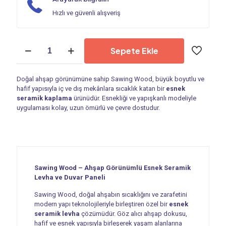
Hızlı ve güvenli alışveriş
Esnek
Sepete Ekle
Seramik
Levha
|
Doğal ahşap görünümüne sahip Sawing Wood, büyük boyutlu ve
Sawing
hafif yapısıyla iç ve dış mekânlara sıcaklık katan bir
esnek
Wood
seramik kaplama
ürünüdür. Esnekliği ve yapışkanlı modeliyle
-
uygulaması kolay, uzun ömürlü ve çevre dostudur.
PF
004
adet
Sawing Wood – Ahşap Görünümlü Esnek Seramik
Levha ve Duvar Paneli
Sawing Wood, doğal ahşabın sıcaklığını ve zarafetini
modern yapı teknolojileriyle birleştiren özel bir
esnek
seramik levha
çözümüdür. Göz alıcı ahşap dokusu,
hafif ve esnek yapısıyla birleşerek yaşam alanlarına