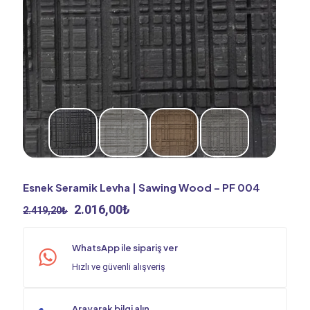
Esnek Seramik Levha | Sawing Wood – PF 004
Orijinal
Şu
2.016,00
₺
2.419,20
₺
fiyat:
andaki
2.419,20₺.
fiyat:
WhatsApp ile sipariş ver
2.016,00₺.
Hızlı ve güvenli alışveriş
Arayarak bilgi alın