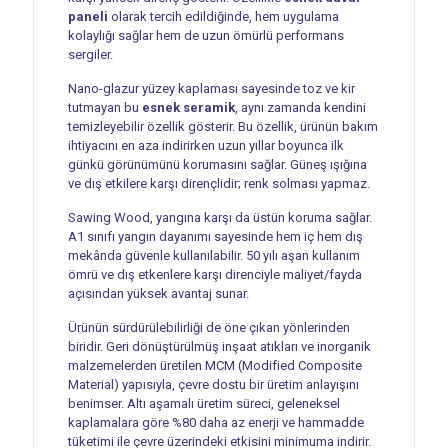
paneli
olarak tercih edildiğinde, hem uygulama
kolaylığı sağlar hem de uzun ömürlü performans
sergiler.
Nano-glazur yüzey kaplaması sayesinde toz ve kir
tutmayan bu
esnek seramik
, aynı zamanda kendini
temizleyebilir özellik gösterir. Bu özellik, ürünün bakım
ihtiyacını en aza indirirken uzun yıllar boyunca ilk
günkü görünümünü korumasını sağlar. Güneş ışığına
ve dış etkilere karşı dirençlidir; renk solması yapmaz.
Sawing Wood, yangına karşı da üstün koruma sağlar.
A1 sınıfı yangın dayanımı sayesinde hem iç hem dış
mekânda güvenle kullanılabilir. 50 yılı aşan kullanım
ömrü ve dış etkenlere karşı direnciyle maliyet/fayda
açısından yüksek avantaj sunar.
Ürünün sürdürülebilirliği de öne çıkan yönlerinden
biridir. Geri dönüştürülmüş inşaat atıkları ve inorganik
malzemelerden üretilen MCM (Modified Composite
Material) yapısıyla, çevre dostu bir üretim anlayışını
benimser. Altı aşamalı üretim süreci, geleneksel
kaplamalara göre %80 daha az enerji ve hammadde
tüketimi ile çevre üzerindeki etkisini minimuma indirir.