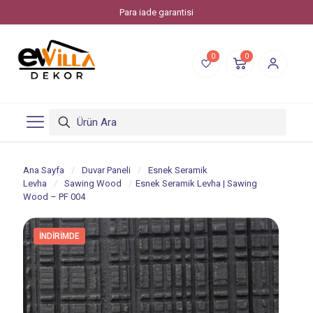
Para iade garantisi
0
0
Ana Sayfa
/
Duvar Paneli
/
Esnek Seramik
Levha
/
Sawing Wood
/
Esnek Seramik Levha | Sawing
Wood – PF 004
İNDIRIMDE