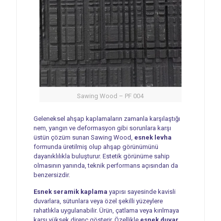
Sawing Wood – PF 004
Geleneksel ahşap kaplamaların zamanla karşılaştığı
nem, yangın ve deformasyon gibi sorunlara karşı
üstün çözüm sunan Sawing Wood,
esnek levha
formunda üretilmiş olup ahşap görünümünü
dayanıklılıkla buluşturur. Estetik görünüme sahip
olmasının yanında, teknik performans açısından da
benzersizdir.
Esnek seramik kaplama
yapısı sayesinde kavisli
duvarlara, sütunlara veya özel şekilli yüzeylere
rahatlıkla uygulanabilir. Ürün, çatlama veya kırılmaya
karşı yüksek direnç gösterir. Özellikle
esnek duvar