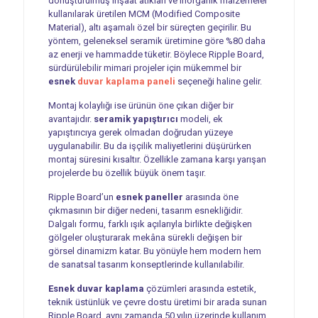
dönüştürülmüş inşaat atıkları ve inorganik malzemeler
kullanılarak üretilen MCM (Modified Composite
Material), altı aşamalı özel bir süreçten geçirilir. Bu
yöntem, geleneksel seramik üretimine göre %80 daha
az enerji ve hammadde tüketir. Böylece Ripple Board,
sürdürülebilir mimari projeler için mükemmel bir
esnek
duvar kaplama paneli
seçeneği haline gelir.
Montaj kolaylığı ise ürünün öne çıkan diğer bir
avantajıdır.
seramik yapıştırıcı
modeli, ek
yapıştırıcıya gerek olmadan doğrudan yüzeye
uygulanabilir. Bu da işçilik maliyetlerini düşürürken
montaj süresini kısaltır. Özellikle zamana karşı yarışan
projelerde bu özellik büyük önem taşır.
Ripple Board’un
esnek paneller
arasında öne
çıkmasının bir diğer nedeni, tasarım esnekliğidir.
Dalgalı formu, farklı ışık açılarıyla birlikte değişken
gölgeler oluşturarak mekâna sürekli değişen bir
görsel dinamizm katar. Bu yönüyle hem modern hem
de sanatsal tasarım konseptlerinde kullanılabilir.
Esnek duvar kaplama
çözümleri arasında estetik,
teknik üstünlük ve çevre dostu üretimi bir arada sunan
Ripple Board, aynı zamanda 50 yılın üzerinde kullanım