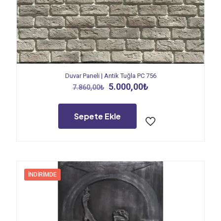
Duvar Paneli | Antik Tuğla PC 756
Orijinal
Şu
5.000,00
₺
7.860,00
₺
fiyat:
andaki
7.860,00₺.
fiyat:
5.000,00₺.
Sepete Ekle
İNDIRIMDE