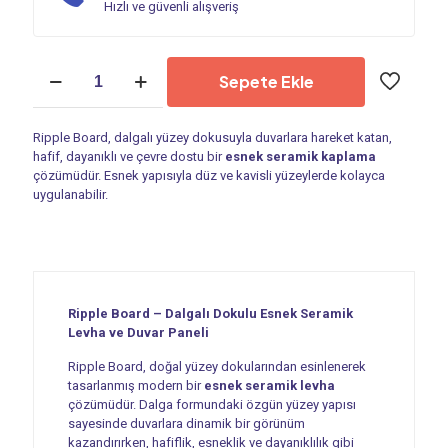
Hızlı ve güvenli alışveriş
Esnek
Sepete Ekle
Seramik
Levha
|
Ripple Board, dalgalı yüzey dokusuyla duvarlara hareket katan,
Ripple
hafif, dayanıklı ve çevre dostu bir
esnek seramik kaplama
Board
çözümüdür. Esnek yapısıyla düz ve kavisli yüzeylerde kolayca
-
uygulanabilir.
PF
003
adet
Ripple Board – Dalgalı Dokulu Esnek Seramik
Levha ve Duvar Paneli
Ripple Board, doğal yüzey dokularından esinlenerek
tasarlanmış modern bir
esnek seramik levha
çözümüdür. Dalga formundaki özgün yüzey yapısı
sayesinde duvarlara dinamik bir görünüm
kazandırırken, hafiflik, esneklik ve dayanıklılık gibi