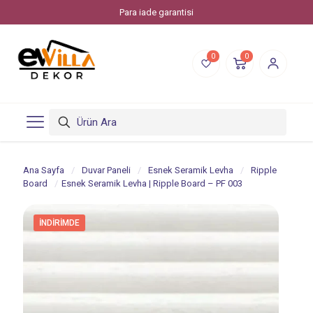
Evvilla Dekor, Piksstone'un bir online alışveriş markasıdır.
0
0
Ana Sayfa
/
Duvar Paneli
/
Esnek Seramik Levha
/
Ripple
Board
/
Esnek Seramik Levha | Ripple Board – PF 003
İNDIRIMDE