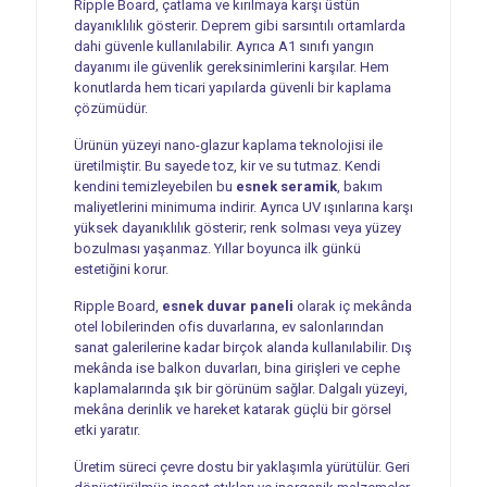
Ripple Board, çatlama ve kırılmaya karşı üstün
dayanıklılık gösterir. Deprem gibi sarsıntılı ortamlarda
dahi güvenle kullanılabilir. Ayrıca A1 sınıfı yangın
dayanımı ile güvenlik gereksinimlerini karşılar. Hem
konutlarda hem ticari yapılarda güvenli bir kaplama
çözümüdür.
Ürünün yüzeyi nano-glazur kaplama teknolojisi ile
üretilmiştir. Bu sayede toz, kir ve su tutmaz. Kendi
kendini temizleyebilen bu
esnek seramik
, bakım
maliyetlerini minimuma indirir. Ayrıca UV ışınlarına karşı
yüksek dayanıklılık gösterir; renk solması veya yüzey
bozulması yaşanmaz. Yıllar boyunca ilk günkü
estetiğini korur.
Ripple Board,
esnek duvar paneli
olarak iç mekânda
otel lobilerinden ofis duvarlarına, ev salonlarından
sanat galerilerine kadar birçok alanda kullanılabilir. Dış
mekânda ise balkon duvarları, bina girişleri ve cephe
kaplamalarında şık bir görünüm sağlar. Dalgalı yüzeyi,
mekâna derinlik ve hareket katarak güçlü bir görsel
etki yaratır.
Üretim süreci çevre dostu bir yaklaşımla yürütülür. Geri