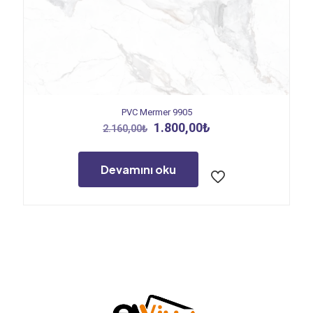
PVC Mermer 9905
Orijinal
Şu
1.800,00
₺
2.160,00
₺
fiyat:
andaki
2.160,00₺.
fiyat:
1.800,00₺.
Devamını oku