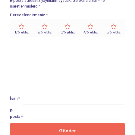
E-posta adresiniz yayınlanmayacak.
Gerekli alanlar
*
ile
işaretlenmişlerdir
Derecelendirmeniz
*
1/5 yıldız
2/5 yıldız
3/5 yıldız
4/5 yıldız
5/5 yıldız
İsim
*
E-
posta
*