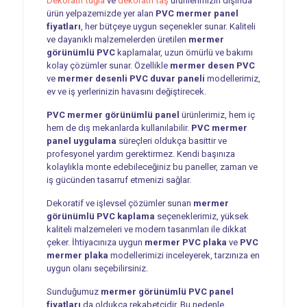
Dekoratif tuğla
ve
dekoratif taş
ürünlerimizin dışında
ürün yelpazemizde yer alan
PVC mermer panel
fiyatları
, her bütçeye uygun seçenekler sunar. Kaliteli
ve dayanıklı malzemelerden üretilen
mermer
görünümlü PVC
kaplamalar, uzun ömürlü ve bakımı
kolay çözümler sunar. Özellikle
mermer desen PVC
ve
mermer desenli PVC duvar paneli
modellerimiz,
ev ve iş yerlerinizin havasını değiştirecek.
PVC mermer görünümlü panel
ürünlerimiz, hem iç
hem de dış mekanlarda kullanılabilir.
PVC mermer
panel uygulama
süreçleri oldukça basittir ve
profesyonel yardım gerektirmez. Kendi başınıza
kolaylıkla monte edebileceğiniz bu paneller, zaman ve
iş gücünden tasarruf etmenizi sağlar.
Dekoratif ve işlevsel çözümler sunan
mermer
görünümlü PVC kaplama
seçeneklerimiz, yüksek
kaliteli malzemeleri ve modern tasarımları ile dikkat
çeker. İhtiyacınıza uygun
mermer PVC plaka
ve
PVC
mermer plaka
modellerimizi inceleyerek, tarzınıza en
uygun olanı seçebilirsiniz.
Sunduğumuz
mermer görünümlü PVC panel
fiyatları
da oldukça rekabetçidir. Bu nedenle,