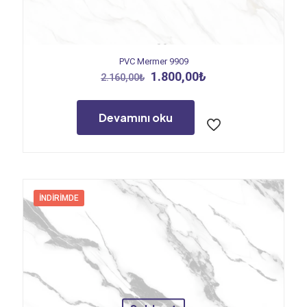
PVC Mermer 9909
Orijinal
Şu
1.800,00
₺
2.160,00
₺
fiyat:
andaki
2.160,00₺.
fiyat:
1.800,00₺.
Devamını oku
İNDIRIMDE