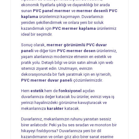
ekonomik fiyatlarla şıklığı ve dayanıklılığı bir arada
sunan
PVC panel mermer
ve
mermer desenli PVC
kaplama
ürünlerimizi kaçırmayın. Duvarlarınızı
yeniden şekillendirmek ve onlara yeni bir soluk
kazandırmak için
PVC mermer kaplama
ürünlerimiz
ideal bir seçimdir.
Sonuç olarak,
mermer görünümlü PVC duvar
paneli
ve diğer tüm
PVC mermer desen
ürünlerimiz,
yaşam alanlarınızı modernize etmenin en estetik ve
pratik yolu. Detaylı bilgi ve ürün satın almak için web
sitemizi ziyaret edin. Unutmayın, evinizin
dekorasyonunda bir fark yaratmak için en iyi tercih,
PVC mermer duvar paneli
çözümlerimizdir.
Hem
estetik
hem de
fonksiyonel
açıdan
duvarlarınıza değer katacak bu ürünler, evinizi veya iş
yerinizi hayalinizdeki görünüme kavuşturacak ve
mekanlarınıza
karakter
katacak.
Duvarlarınız, mekanlarınızın ruhunu yansıtan sessiz
birer anlatıcıdır. Peki ya bu ses sıradan ve monoton bir
hikayeyi fısıldıyorsa? Duvarlarınıza yeni bir dil
kazandırmanın ve onları göz alıcı birer sanat eserine