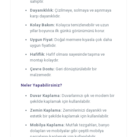
sahiptir.
Dayanıklılık:
Çizilmeye, solmaya ve aşınmaya
karşı dayanıklıdır.
Kolay Bakım:
Kolayca temizlenebilir ve uzun
yıllar boyunca ilk günkü görünümünü korur.
Uygun Fiyat:
Doğal mermere kıyasla çok daha
uygun fiyatlıdır.
Hafiflik:
Hafif olması sayesinde taşıma ve
montajı kolaydır.
Çevre Dostu:
Geri dönüştürülebilir bir
malzemedir.
Neler Yapabilirsiniz?
Duvar Kaplama:
Duvarlarınızı şık ve modern bir
şekilde kaplamak için kullanılabilir.
Zemin Kaplama:
Zeminlerinizi dayanıklı ve
estetik bir şekilde kaplamak için kullanılabilir.
Mobilya Kaplama:
Mutfak tezgahları, banyo
dolapları ve mobilyalar gibi çeşitli mobilya
parçalarını kaplamak için kullanılabilir.