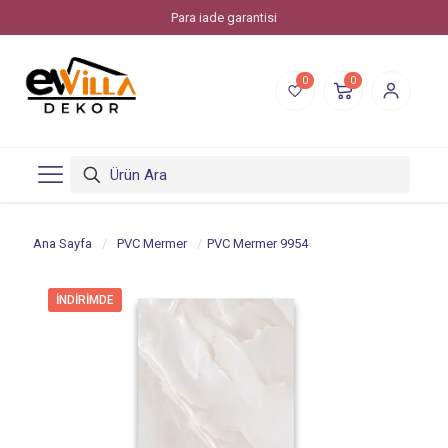
Para iade garantisi
0
0
Ana Sayfa
/
PVC Mermer
/
PVC Mermer 9954
İNDIRIMDE