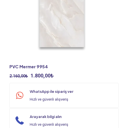
PVC Mermer 9954
Orijinal
Şu
1.800,00
₺
2.160,00
₺
fiyat:
andaki
2.160,00₺.
fiyat:
WhatsApp ile sipariş ver
1.800,00₺.
Hızlı ve güvenli alışveriş
Arayarak bilgi alın
Hızlı ve güvenli alışveriş