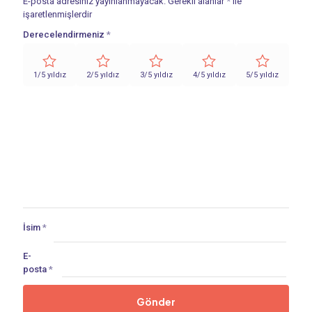
E-posta adresiniz yayınlanmayacak.
Gerekli alanlar
*
ile
işaretlenmişlerdir
Derecelendirmeniz
*
1/5 yıldız
2/5 yıldız
3/5 yıldız
4/5 yıldız
5/5 yıldız
İsim
*
E-
posta
*