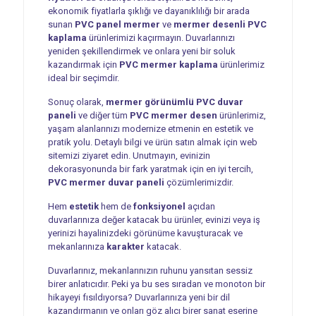
ekonomik fiyatlarla şıklığı ve dayanıklılığı bir arada
sunan
PVC panel mermer
ve
mermer desenli PVC
kaplama
ürünlerimizi kaçırmayın. Duvarlarınızı
yeniden şekillendirmek ve onlara yeni bir soluk
kazandırmak için
PVC mermer kaplama
ürünlerimiz
ideal bir seçimdir.
Sonuç olarak,
mermer görünümlü PVC duvar
paneli
ve diğer tüm
PVC mermer desen
ürünlerimiz,
yaşam alanlarınızı modernize etmenin en estetik ve
pratik yolu. Detaylı bilgi ve ürün satın almak için web
sitemizi ziyaret edin. Unutmayın, evinizin
dekorasyonunda bir fark yaratmak için en iyi tercih,
PVC mermer duvar paneli
çözümlerimizdir.
Hem
estetik
hem de
fonksiyonel
açıdan
duvarlarınıza değer katacak bu ürünler, evinizi veya iş
yerinizi hayalinizdeki görünüme kavuşturacak ve
mekanlarınıza
karakter
katacak.
Duvarlarınız, mekanlarınızın ruhunu yansıtan sessiz
birer anlatıcıdır. Peki ya bu ses sıradan ve monoton bir
hikayeyi fısıldıyorsa? Duvarlarınıza yeni bir dil
kazandırmanın ve onları göz alıcı birer sanat eserine