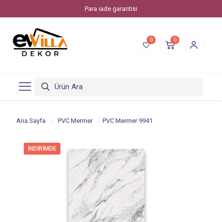
Para iade garantisi
0
0
Ana Sayfa
/
PVC Mermer
/
PVC Mermer 9941
İNDIRIMDE