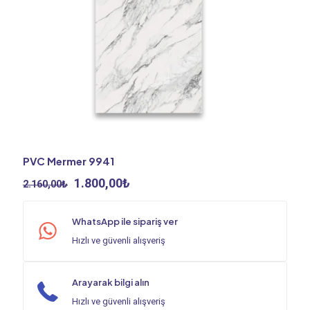
PVC Mermer 9941
Orijinal
Şu
1.800,00
₺
2.160,00
₺
fiyat:
andaki
2.160,00₺.
fiyat:
WhatsApp ile sipariş ver
1.800,00₺.
Hızlı ve güvenli alışveriş
Arayarak bilgi alın
Hızlı ve güvenli alışveriş