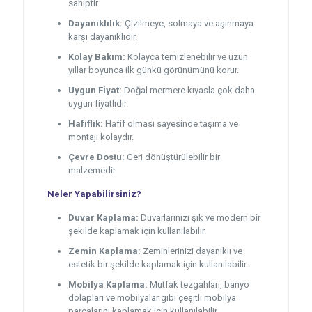
sahiptir.
Dayanıklılık:
Çizilmeye, solmaya ve aşınmaya
karşı dayanıklıdır.
Kolay Bakım:
Kolayca temizlenebilir ve uzun
yıllar boyunca ilk günkü görünümünü korur.
Uygun Fiyat:
Doğal mermere kıyasla çok daha
uygun fiyatlıdır.
Hafiflik:
Hafif olması sayesinde taşıma ve
montajı kolaydır.
Çevre Dostu:
Geri dönüştürülebilir bir
malzemedir.
Neler Yapabilirsiniz?
Duvar Kaplama:
Duvarlarınızı şık ve modern bir
şekilde kaplamak için kullanılabilir.
Zemin Kaplama:
Zeminlerinizi dayanıklı ve
estetik bir şekilde kaplamak için kullanılabilir.
Mobilya Kaplama:
Mutfak tezgahları, banyo
dolapları ve mobilyalar gibi çeşitli mobilya
parçalarını kaplamak için kullanılabilir.