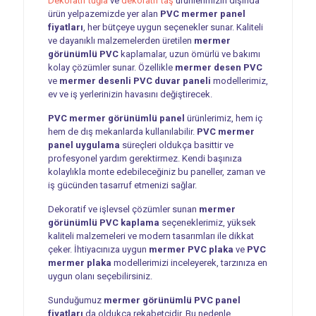
Dekoratif tuğla
ve
dekoratif taş
ürünlerimizin dışında
ürün yelpazemizde yer alan
PVC mermer panel
fiyatları
, her bütçeye uygun seçenekler sunar. Kaliteli
ve dayanıklı malzemelerden üretilen
mermer
görünümlü PVC
kaplamalar, uzun ömürlü ve bakımı
kolay çözümler sunar. Özellikle
mermer desen PVC
ve
mermer desenli PVC duvar paneli
modellerimiz,
ev ve iş yerlerinizin havasını değiştirecek.
PVC mermer görünümlü panel
ürünlerimiz, hem iç
hem de dış mekanlarda kullanılabilir.
PVC mermer
panel uygulama
süreçleri oldukça basittir ve
profesyonel yardım gerektirmez. Kendi başınıza
kolaylıkla monte edebileceğiniz bu paneller, zaman ve
iş gücünden tasarruf etmenizi sağlar.
Dekoratif ve işlevsel çözümler sunan
mermer
görünümlü PVC kaplama
seçeneklerimiz, yüksek
kaliteli malzemeleri ve modern tasarımları ile dikkat
çeker. İhtiyacınıza uygun
mermer PVC plaka
ve
PVC
mermer plaka
modellerimizi inceleyerek, tarzınıza en
uygun olanı seçebilirsiniz.
Sunduğumuz
mermer görünümlü PVC panel
fiyatları
da oldukça rekabetçidir. Bu nedenle,