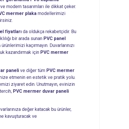
ve modern tasarımları ile dikkat çeker.
VC mermer plaka
modellerimizi
rsiniz.
 fiyatları
da oldukça rekabetçidir. Bu
klılığı bir arada sunan
PVC panel
a
ürünlerimizi kaçırmayın. Duvarlarınızı
oluk kazandırmak için
PVC mermer
r paneli
ve diğer tüm
PVC mermer
nize etmenin en estetik ve pratik yolu.
emizi ziyaret edin. Unutmayın, evinizin
tercih,
PVC mermer duvar paneli
varlarınıza değer katacak bu ürünler,
üme kavuşturacak ve