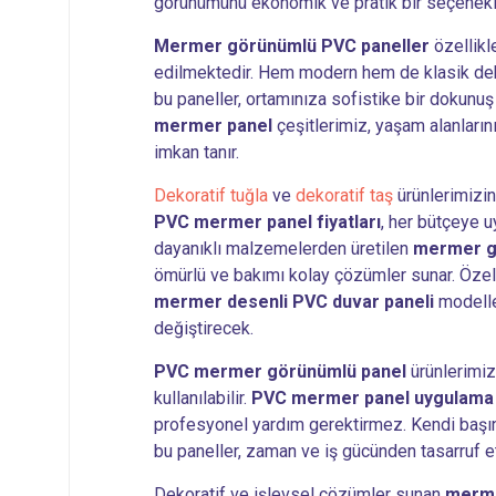
görünümünü ekonomik ve pratik bir seçenekle
Mermer görünümlü PVC paneller
özellikl
edilmektedir. Hem modern hem de klasik dek
bu paneller, ortamınıza sofistike bir dokunu
mermer panel
çeşitlerimiz, yaşam alanları
imkan tanır.
Dekoratif tuğla
ve
dekoratif taş
ürünlerimizi
PVC mermer panel fiyatları
, her bütçeye u
dayanıklı malzemelerden üretilen
mermer g
ömürlü ve bakımı kolay çözümler sunar. Özel
mermer desenli PVC duvar paneli
modeller
değiştirecek.
PVC mermer görünümlü panel
ürünlerimiz
kullanılabilir.
PVC mermer panel uygulama
profesyonel yardım gerektirmez. Kendi başın
bu paneller, zaman ve iş gücünden tasarruf e
Dekoratif ve işlevsel çözümler sunan
merme