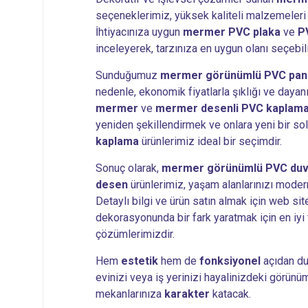
seçeneklerimiz, yüksek kaliteli malzemeleri 
İhtiyacınıza uygun
mermer PVC plaka
ve
P
inceleyerek, tarzınıza en uygun olanı seçebili
Sunduğumuz
mermer görünümlü PVC panel
nedenle, ekonomik fiyatlarla şıklığı ve dayanı
mermer
ve
mermer desenli PVC kaplam
yeniden şekillendirmek ve onlara yeni bir s
kaplama
ürünlerimiz ideal bir seçimdir.
Sonuç olarak,
mermer görünümlü PVC duva
desen
ürünlerimiz, yaşam alanlarınızı moder
Detaylı bilgi ve ürün satın almak için web sit
dekorasyonunda bir fark yaratmak için en iyi 
çözümlerimizdir.
Hem
estetik
hem de
fonksiyonel
açıdan du
evinizi veya iş yerinizi hayalinizdeki görün
mekanlarınıza
karakter
katacak.