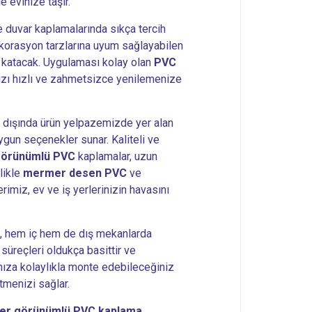
 evinize taşır.
e duvar kaplamalarında sıkça tercih
orasyon tarzlarına uyum sağlayabilen
ş katacak. Uygulaması kolay olan
PVC
nızı hızlı ve zahmetsizce yenilemenize
n dışında ürün yelpazemizde yer alan
ygun seçenekler sunar. Kaliteli ve
örünümlü PVC
kaplamalar, uzun
likle
mermer desen PVC
ve
imiz, ev ve iş yerlerinizin havasını
, hem iç hem de dış mekanlarda
süreçleri oldukça basittir ve
ıza kolaylıkla monte edebileceğiniz
tmenizi sağlar.
r görünümlü PVC kaplama