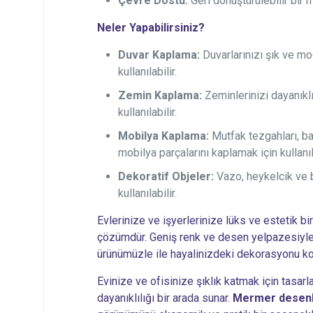
Çevre Dostu:
Geri dönüştürülebilir bir 
Neler Yapabilirsiniz?
Duvar Kaplama:
Duvarlarınızı şık ve mo
kullanılabilir.
Zemin Kaplama:
Zeminlerinizi dayanıklı
kullanılabilir.
Mobilya Kaplama:
Mutfak tezgahları, ba
mobilya parçalarını kaplamak için kullanıla
Dekoratif Objeler:
Vazo, heykelcik ve b
kullanılabilir.
Evlerinize ve işyerlerinize lüks ve estetik bi
çözümdür. Geniş renk ve desen yelpazesiyle
ürünümüzle ile hayalinizdeki dekorasyonu kol
Evinize ve ofisinize şıklık katmak için tasarl
dayanıklılığı bir arada sunar.
Mermer desenl