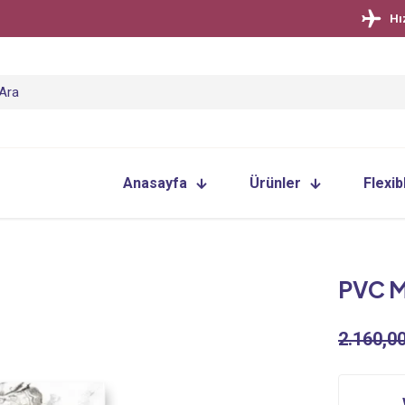
Hı
Anasayfa
Ürünler
Flexib
PVC M
2.160,0