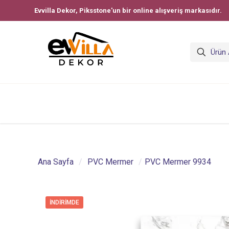
Evvilla Dekor, Piksstone'un bir online alışveriş markasıdır.
Ana Sayfa
/
PVC Mermer
/
PVC Mermer 9934
İNDIRIMDE