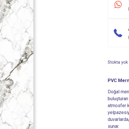
Stokta yok
PVC Merme
Doğal merme
buluşturan
atmosfer k
yelpazesiy
duvarlarda
sunar.