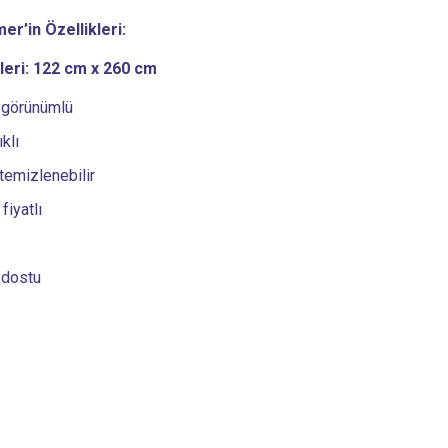
r’in Özellikleri:
leri: 122 cm x 260 cm
 görünümlü
klı
temizlenebilir
fiyatlı
 dostu