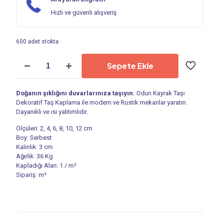
Hızlı ve güvenli alışveriş
600 adet stokta
Kültür
Sepete Ekle
Taşı
-
Dekoratif
Doğanın şıklığını duvarlarınıza taşıyın.
Odun Kayrak Taşı
Taş
Dekoratif Taş Kaplama ile modern ve Rustik mekanlar yaratın.
|
Dayanıklı ve ısı yalıtımlıdır.
Odun
Kayrak
Ölçüleri: 2, 4, 6, 8, 10, 12 cm
Taşı
Boy: Serbest
PS
Kalınlık: 3 cm
9503
Ağırlık: 36 Kg
adet
Kapladığı Alan: 1 / m²
Sipariş: m²