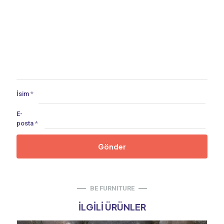
İsim
*
E-
posta
*
BE FURNITURE
İLGILI ÜRÜNLER