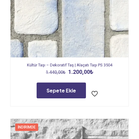
Kültür Taşı – Dekoratif Taş | Alaçatı Taşı PS 3504
Orijinal
Şu
1.200,00
₺
1.440,00
₺
fiyat:
andaki
1.440,00₺.
fiyat:
1.200,00₺.
Sepete Ekle
İNDIRIMDE