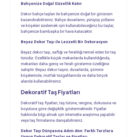
Bahçenize Doğal Güzellik Katın
Dekor bahçe taşları ile bahçenize doğal bir görünüm
kazandırabilirsiniz. Bahçe duvarlarını, yürüyüş yollarını
ve köşeleri süslemek için kullanabileceğiniz bu taşlar,
bahçenize bambaşka bir hava katacaktır.
Beyaz Dekor Taşı ile Lezzetli Bir Dekorasyon
Beyaz dekor taşı, saflığı ve ferahlığı temsil eden bir taş
türüdür. Özellikle küçük mekanlarda kullanıldığında,
mekanları daha geniş ve ferah gösterme özelliğine
sahiptir. Beyaz dekor taşını; duvarlarda, şömine
köşelerinde, mutfak tezgahlarında ve daha birçok
alanda kullanabilirsiniz.
Dekoratif Taş Fiyatları
Dekoratif taş fiyatları, taş türüne, rengine, dokusuna ve
boyutuna göre değişiklik göstermektedir. Fiyatlar
hakkında bilgi almak için internette araştırma yapabilir
veya taş firmalarına danışabilirsiniz.
Dekor Taşı Dünyasına Adım Atın: Farklı Tarzlara
Uygun Dekoratif Taşlar ve Fiyatları