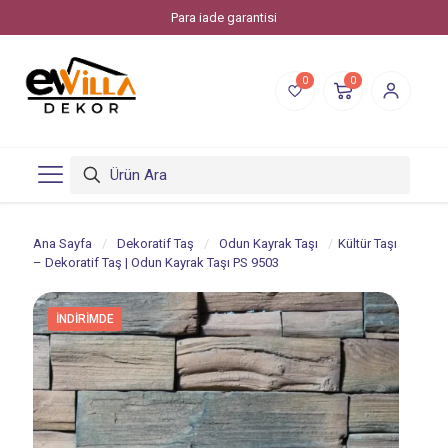
Para iade garantisi
0
0
Ana Sayfa
/
Dekoratif Taş
/
Odun Kayrak Taşı
/
Kültür Taşı
– Dekoratif Taş | Odun Kayrak Taşı PS 9503
İNDIRIMDE