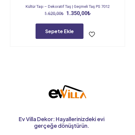
Kültür Taşı – Dekoratif Taş | Geçmeli Taş PS 7012
Orijinal
Şu
1.350,00
₺
1.620,00
₺
fiyat:
andaki
1.620,00₺.
fiyat:
1.350,00₺.
Sepete Ekle
Ev Villa Dekor: Hayallerinizdeki evi
gerçeğe dönüştürün.