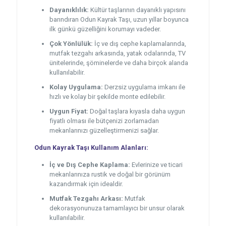
Dayanıklılık:
Kültür taşlarının dayanıklı yapısını
barındıran Odun Kayrak Taşı, uzun yıllar boyunca
ilk günkü güzelliğini korumayı vadeder.
Çok Yönlülük:
İç ve dış cephe kaplamalarında,
mutfak tezgahı arkasında, yatak odalarında, TV
ünitelerinde, şöminelerde ve daha birçok alanda
kullanılabilir.
Kolay Uygulama:
Derzsiz uygulama imkanı ile
hızlı ve kolay bir şekilde monte edilebilir.
Uygun Fiyat:
Doğal taşlara kıyasla daha uygun
fiyatlı olması ile bütçenizi zorlamadan
mekanlarınızı güzelleştirmenizi sağlar.
Odun Kayrak Taşı Kullanım Alanları:
İç ve Dış Cephe Kaplama:
Evlerinize ve ticari
mekanlarınıza rustik ve doğal bir görünüm
kazandırmak için idealdir.
Mutfak Tezgahı Arkası:
Mutfak
dekorasyonunuza tamamlayıcı bir unsur olarak
kullanılabilir.