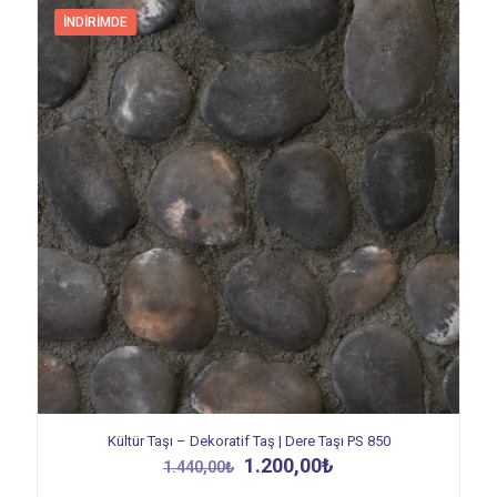
İNDIRIMDE
Kültür Taşı – Dekoratif Taş | Dere Taşı PS 850
Orijinal
Şu
1.200,00
₺
1.440,00
₺
fiyat:
andaki