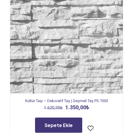
Kültür Taşı – Dekoratif Taş | Geçmeli Taş PS 7003
Orijinal
Şu
1.350,00
₺
1.620,00
₺
fiyat:
andaki
1.620,00₺.
fiyat:
1.350,00₺.
Sepete Ekle