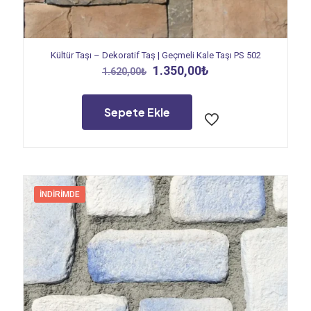
Kültür Taşı – Dekoratif Taş | Geçmeli Kale Taşı PS 502
Orijinal
Şu
1.350,00
₺
1.620,00
₺
fiyat:
andaki
1.620,00₺.
fiyat:
1.350,00₺.
Sepete Ekle
İNDIRIMDE