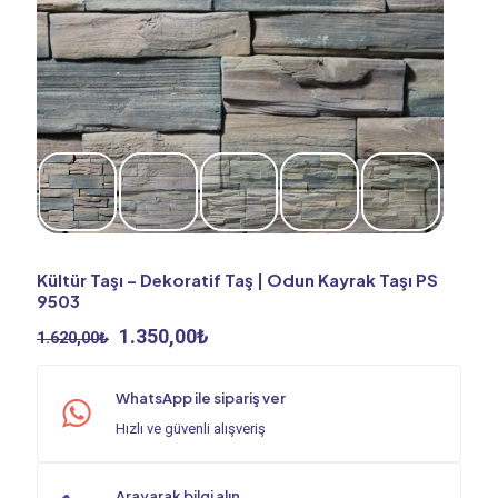
Kültür Taşı – Dekoratif Taş | Odun Kayrak Taşı PS
9503
Orijinal
Şu
1.350,00
₺
1.620,00
₺
fiyat:
andaki
1.620,00₺.
fiyat:
WhatsApp ile sipariş ver
1.350,00₺.
Hızlı ve güvenli alışveriş
Arayarak bilgi alın